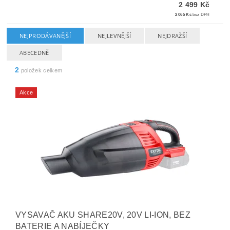
2 499 Kč
2 065 Kč
bez DPH
NEJPRODÁVANĚJŠÍ
NEJLEVNĚJŠÍ
NEJDRAŽŠÍ
ABECEDNĚ
2
položek celkem
Akce
VYSAVAČ AKU SHARE20V, 20V LI-ION, BEZ
BATERIE A NABÍJEČKY