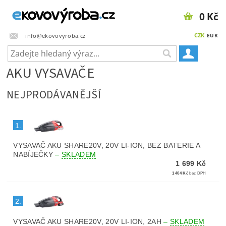
0 Kč
CZK
info@ekovovyroba.cz
EUR
AKU VYSAVAČE
NEJPRODÁVANĚJŠÍ
1.
VYSAVAČ AKU SHARE20V, 20V LI-ION, BEZ BATERIE A
NABÍJEČKY
–
SKLADEM
1 699 Kč
1 404 Kč
bez DPH
2.
VYSAVAČ AKU SHARE20V, 20V LI-ION, 2AH
–
SKLADEM