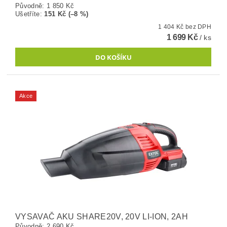
Původně:
1 850 Kč
Ušetříte
:
151 Kč (–8 %)
1 404 Kč bez DPH
1 699 Kč
/ ks
Akce
VYSAVAČ AKU SHARE20V, 20V LI-ION, 2AH
Původně:
2 690 Kč