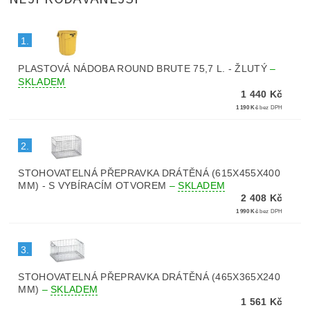
1.
PLASTOVÁ NÁDOBA ROUND BRUTE 75,7 L. - ŽLUTÝ
–
SKLADEM
1 440 Kč
1 190 Kč
bez DPH
2.
STOHOVATELNÁ PŘEPRAVKA DRÁTĚNÁ (615X455X400
MM) - S VYBÍRACÍM OTVOREM
–
SKLADEM
2 408 Kč
1 990 Kč
bez DPH
3.
STOHOVATELNÁ PŘEPRAVKA DRÁTĚNÁ (465X365X240
MM)
–
SKLADEM
1 561 Kč