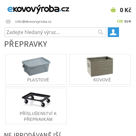
0 Kč
CZK
info@ekovovyroba.cz
EUR
PŘEPRAVKY
PLASTOVÉ
KOVOVÉ
PŘÍSLUŠENSTVÍ K
PŘEPRAVKÁM
NEJPRODÁVANĚJŠÍ