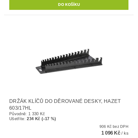
DRŽÁK KLÍČŮ DO DĚROVANÉ DESKY, HAZET
603/17HL
Původně:
1 330 Kč
Ušetříte
:
234 Kč (–17 %)
906 Kč bez DPH
1 096 Kč
/ ks