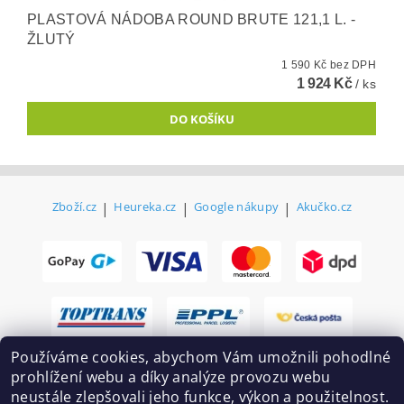
PLASTOVÁ NÁDOBA ROUND BRUTE 121,1 L. -
ŽLUTÝ
1 590 Kč bez DPH
1 924 Kč
/ ks
Zboží.cz
|
Heureka.cz
|
Google nákupy
|
Akučko.cz
Používáme cookies, abychom Vám umožnili pohodlné
prohlížení webu a díky analýze provozu webu
neustále zlepšovali jeho funkce, výkon a použitelnost.