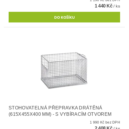
1 190 Kč bez DPH
1 440 Kč
/ ks
STOHOVATELNÁ PŘEPRAVKA DRÁTĚNÁ
(615X455X400 MM) - S VYBÍRACÍM OTVOREM
1 990 Kč bez DPH
2 408 Kč
/ ks