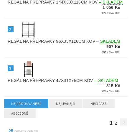
REGÁL NA PŘEPRAVKY 144X33X116CM KOV
–
SKLADEM
1 056 Kč
873 Kč
bez DPH
2.
REGÁL NA PŘEPRAVKY 96X33X116CM KOV
–
SKLADEM
907 Kč
750 Kč
bez DPH
3.
REGÁL NA PŘEPRAVKY 47X31X75CM KOV
–
SKLADEM
815 Kč
674 Kč
bez DPH
NEJPRODÁVANĚJŠÍ
NEJLEVNĚJŠÍ
NEJDRAŽŠÍ
ABECEDNĚ
1
2
25
položek celkem