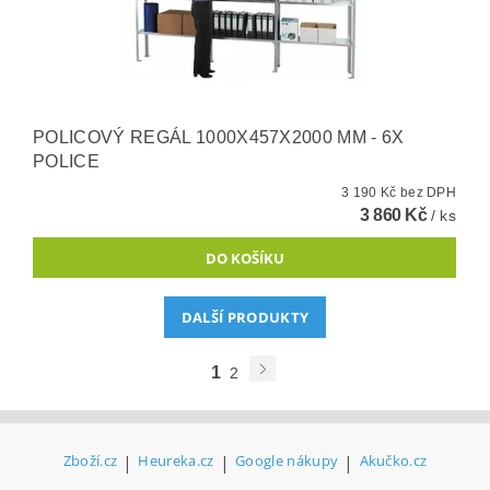
POLICOVÝ REGÁL 1000X457X2000 MM - 6X
POLICE
3 190 Kč bez DPH
3 860 Kč
/ ks
DALŠÍ PRODUKTY
1
2
Zboží.cz
|
Heureka.cz
|
Google nákupy
|
Akučko.cz