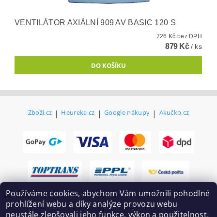
VENTILÁTOR AXIÁLNÍ 909 AV BASIC 120 S
726 Kč bez DPH
879 Kč
/ ks
Zboží.cz
|
Heureka.cz
|
Google nákupy
|
Akučko.cz
Používáme cookies, abychom Vám umožnili pohodlné
prohlížení webu a díky analýze provozu webu
neustále zlepšovali jeho funkce, výkon a použitelnost.