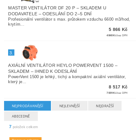
MASTER VENTILÁTOR DF 20 P
–
SKLADEM U
DODAVATELE – ODESLÁNÍ DO 2–5 DNÍ
Profesionální ventilátor s max. průtokem vzduchu 6600 m3/hod,
krytím...
5 866 Kč
4 848 Kč
bez DPH
3.
AXIÁLNÍ VENTILÁTOR HEYLO POWERVENT 1500
–
SKLADEM – IHNED K ODESLÁNÍ
PowerVent 1500 je lehký, tichý a kompaktní axiální ventilátor,
který je...
8 517 Kč
7 039 Kč
bez DPH
NEJPRODÁVANĚJŠÍ
NEJLEVNĚJŠÍ
NEJDRAŽŠÍ
ABECEDNĚ
7
položek celkem