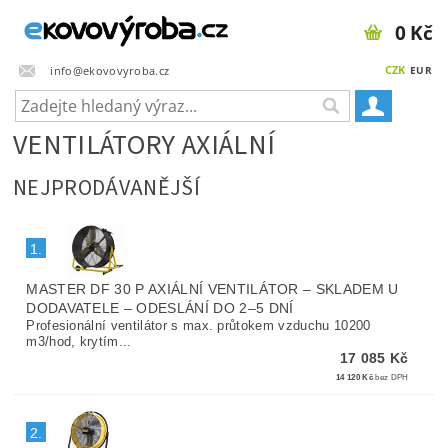
0 Kč
CZK
info@ekovovyroba.cz
EUR
VENTILÁTORY AXIÁLNÍ
NEJPRODÁVANĚJŠÍ
1.
MASTER DF 30 P AXIÁLNÍ VENTILÁTOR
–
SKLADEM U
DODAVATELE – ODESLÁNÍ DO 2–5 DNÍ
Profesionální ventilátor s max. průtokem vzduchu 10200
m3/hod, krytím...
17 085 Kč
14 120 Kč
bez DPH
2.