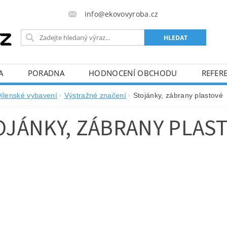
info@ekovovyroba.cz
A
PORADNA
HODNOCENÍ OBCHODU
REFERE
ílenské vybavení
Výstražné značení
Stojánky, zábrany plastové
OJÁNKY, ZÁBRANY PLAS