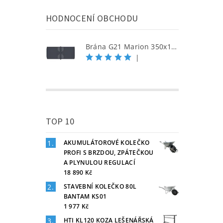
HODNOCENÍ OBCHODU
Brána G21 Marion 350x158 cm dvoukřídlá, antracitová
|
TOP 10
AKUMULÁTOROVÉ KOLEČKO
PROFI S BRZDOU, ZPÁTEČKOU
A PLYNULOU REGULACÍ
18 890 Kč
STAVEBNÍ KOLEČKO 80L
BANTAM KS01
1 977 Kč
HTI KL120 KOZA LEŠENÁŘSKÁ