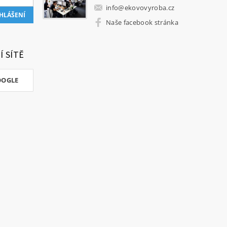
info
@
ekovovyroba.cz
Naše facebook stránka
Í SÍTĚ
OOGLE