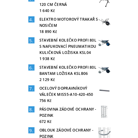
120 CM ČERNÁ
1 640 Kč
ELEKTRO MOTOROVÝ TRAKAŘ S
NOSIČEM
18 890 Kč
STAVEBNÍ KOLEČKO PROFI 80L
S NAFUKOVACÍ PNEUMATIKOU
KULIČKOVÁ LOŽISKA KSL04
1 938 Kč
STAVEBNÍ KOLEČKO PROFI 80L
BANTAM LOŽISKA KSLB06
2 129 Kč
OCELOVÝ DOPRAVNÍKOVÝ
VÁLEČEK MIS55-A10-420-450
756 Kč
PÁSOVINA ZÁDOVÉ OCHRANY -
POZINK
672 Kč
OBLOUK ZÁDOVÉ OCHRANY -
POZINK