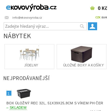
0 Kč
CZK
info@ekovovyroba.cz
EUR
NÁBYTEK
JÍDELNY
ÚLOŽNÉ BOXY A KOŠÍKY
NEJPRODÁVANĚJŠÍ
1.
BOX ÚLOŽNÝ REC 32L, 51X39X25,8CM S VÍKEM PH ČER
–
SKLADEM