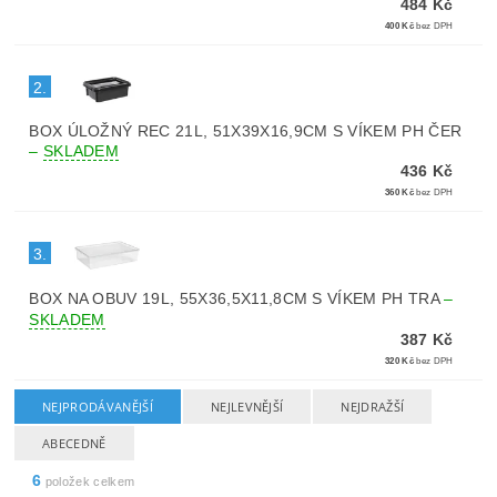
484 Kč
400 Kč
bez DPH
2.
BOX ÚLOŽNÝ REC 21L, 51X39X16,9CM S VÍKEM PH ČER
–
SKLADEM
436 Kč
360 Kč
bez DPH
3.
BOX NA OBUV 19L, 55X36,5X11,8CM S VÍKEM PH TRA
–
SKLADEM
387 Kč
320 Kč
bez DPH
NEJPRODÁVANĚJŠÍ
NEJLEVNĚJŠÍ
NEJDRAŽŠÍ
ABECEDNĚ
6
položek celkem