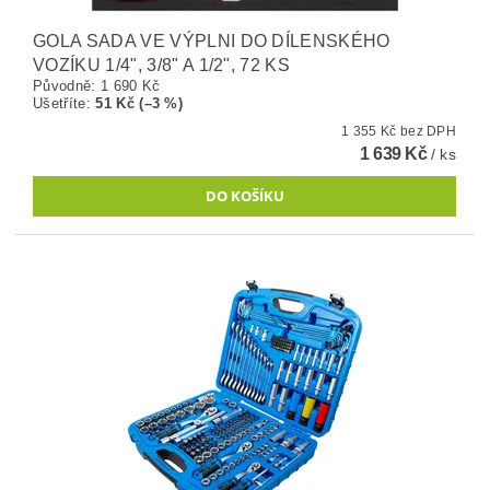
GOLA SADA VE VÝPLNI DO DÍLENSKÉHO
VOZÍKU 1/4", 3/8" A 1/2", 72 KS
Původně:
1 690 Kč
Ušetříte
:
51 Kč (–3 %)
1 355 Kč bez DPH
1 639 Kč
/ ks