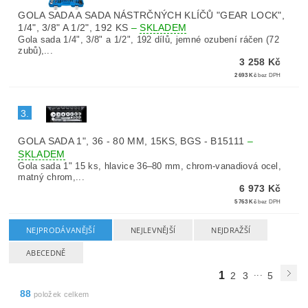
GOLA SADA A SADA NÁSTRČNÝCH KLÍČŮ "GEAR LOCK",
1/4", 3/8" A 1/2", 192 KS
–
SKLADEM
Gola sada 1/4", 3/8" a 1/2", 192 dílů, jemné ozubení ráčen (72
zubů),...
3 258 Kč
2 693 Kč
bez DPH
3.
GOLA SADA 1", 36 - 80 MM, 15KS, BGS - B15111
–
SKLADEM
Gola sada 1" 15 ks, hlavice 36–80 mm, chrom-vanadiová ocel,
matný chrom,...
6 973 Kč
5 763 Kč
bez DPH
NEJPRODÁVANĚJŠÍ
NEJLEVNĚJŠÍ
NEJDRAŽŠÍ
ABECEDNĚ
...
1
2
3
5
88
položek celkem