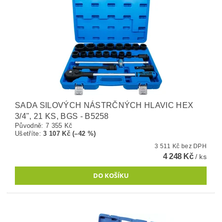
SADA SILOVÝCH NÁSTRČNÝCH HLAVIC HEX
3/4", 21 KS, BGS - B5258
Původně:
7 355 Kč
Ušetříte
:
3 107 Kč (–42 %)
3 511 Kč bez DPH
4 248 Kč
/ ks