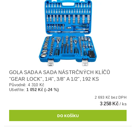
GOLA SADA A SADA NÁSTRČNÝCH KLÍČŮ
"GEAR LOCK", 1/4", 3/8" A 1/2", 192 KS
Původně:
4 310 Kč
Ušetříte
:
1 052 Kč (–24 %)
2 693 Kč bez DPH
3 258 Kč
/ ks