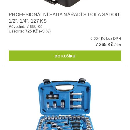
PROFESIONÁLNÍ SADA NÁŘADÍ S GOLA SADOU,
1/2", 1/4", 127 KS
Původně:
7 990 Kč
Ušetříte
:
725 Kč (–9 %)
6 004 Kč bez DPH
7 265 Kč
/ ks