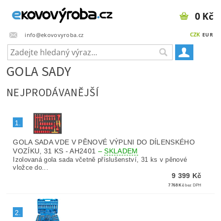
0 Kč
CZK
info@ekovovyroba.cz
EUR
GOLA SADY
NEJPRODÁVANĚJŠÍ
1.
GOLA SADA VDE V PĚNOVÉ VÝPLNI DO DÍLENSKÉHO
VOZÍKU, 31 KS - AH2401
–
SKLADEM
Izolovaná gola sada včetně příslušenství, 31 ks v pěnové
vložce do...
9 399 Kč
7 768 Kč
bez DPH
2.