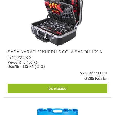
SADA NÁŘADÍ V KUFRU S GOLA SADOU 1/2" A
1/4", 228 KS
Původně:
6 490 Kč
Ušetříte
:
195 Kč (–3 %)
5 202 Kč bez DPH
6 295 Kč
/ ks