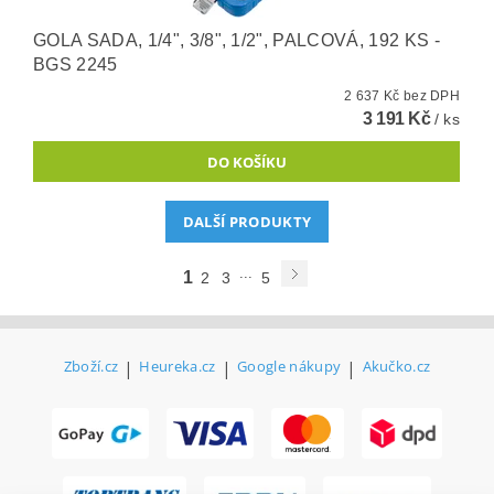
GOLA SADA, 1/4", 3/8", 1/2", PALCOVÁ, 192 KS -
BGS 2245
2 637 Kč bez DPH
3 191 Kč
/ ks
DALŠÍ PRODUKTY
...
1
2
3
5
Zboží.cz
|
Heureka.cz
|
Google nákupy
|
Akučko.cz