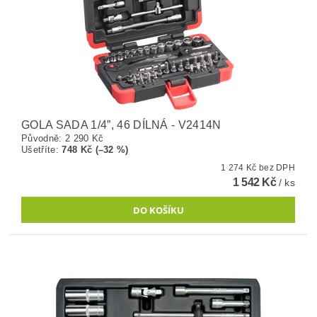
GOLA SADA 1/4”, 46 DÍLNÁ - V2414N
Původně:
2 290 Kč
Ušetříte
:
748 Kč (–32 %)
1 274 Kč bez DPH
1 542 Kč
/ ks