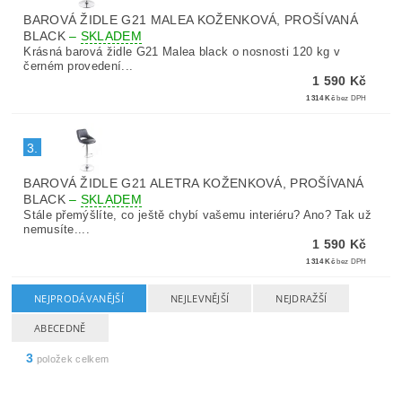
BAROVÁ ŽIDLE G21 MALEA KOŽENKOVÁ, PROŠÍVANÁ
BLACK
–
SKLADEM
Krásná barová židle G21 Malea black o nosnosti 120 kg v
černém provedení...
1 590 Kč
1 314 Kč
bez DPH
3.
BAROVÁ ŽIDLE G21 ALETRA KOŽENKOVÁ, PROŠÍVANÁ
BLACK
–
SKLADEM
Stále přemýšlíte, co ještě chybí vašemu interiéru? Ano? Tak už
nemusíte....
1 590 Kč
1 314 Kč
bez DPH
NEJPRODÁVANĚJŠÍ
NEJLEVNĚJŠÍ
NEJDRAŽŠÍ
ABECEDNĚ
3
položek celkem