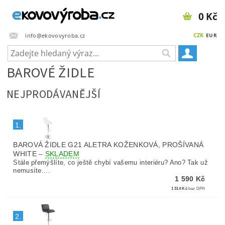
0 Kč
CZK
info@ekovovyroba.cz
EUR
BAROVÉ ŽIDLE
NEJPRODÁVANĚJŠÍ
1.
BAROVÁ ŽIDLE G21 ALETRA KOŽENKOVÁ, PROŠÍVANÁ
WHITE
–
SKLADEM
Stále přemýšlíte, co ještě chybí vašemu interiéru? Ano? Tak už
nemusíte....
1 590 Kč
1 314 Kč
bez DPH
2.