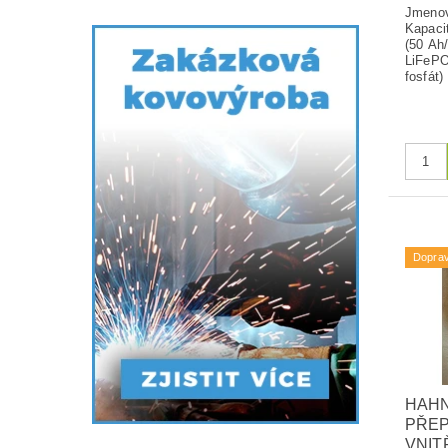
Jmenov
Kapaci
(50 Ah/
LiFePO
fosfát)
Dopra
HAHN
PŘEP
VNIT