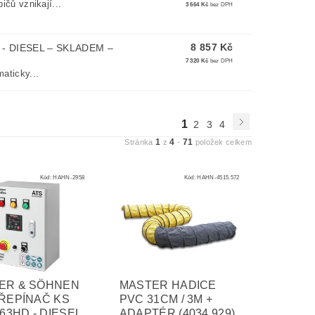
ičů vznikají...
3 664 Kč
bez DPH
8 857 Kč
 - DIESEL
–
SKLADEM –
7 320 Kč
bez DPH
maticky...
1
2
3
4
1
4
71
Stránka
z
-
položek celkem
Kód:
HAHN-2958
Kód:
HAHN-4515.572
ER & SÖHNEN
MASTER HADICE
ŘEPÍNAČ KS
PVC 31CM / 3M +
/63HD - DIESEL
ADAPTÉR (4034.929)