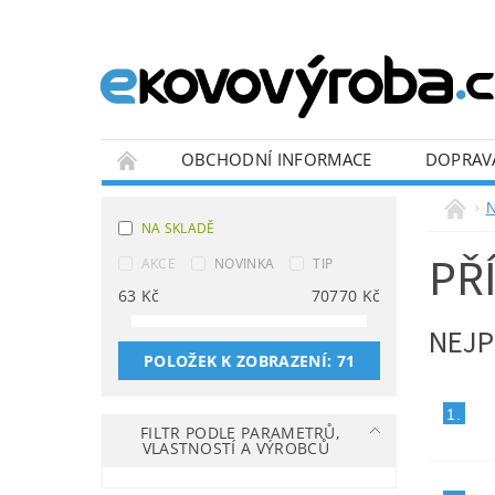
OBCHODNÍ INFORMACE
DOPRAV
BLOG
N
NA SKLADĚ
PŘ
AKCE
NOVINKA
TIP
63
Kč
70770
Kč
NEJP
POLOŽEK K ZOBRAZENÍ:
71
1.
FILTR PODLE PARAMETRŮ,
VLASTNOSTÍ A VÝROBCŮ