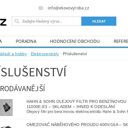
info@ekovovyroba.cz
A
PORADNA
HODNOCENÍ OBCHODU
REFERE
ářadí a hobby
Elektrocentrály
Příslušenství
ÍSLUŠENSTVÍ
RODÁVANĚJŠÍ
HAHN & SOHN OLEJOVÝ FILTR PRO BENZÍNOVO
11000E-E3
–
SKLADEM – IHNED K ODESLÁNÍ
Olejový filtr pro benzínovou elektrocentrálu Hahn & So
OMEZOVAČ NÁBĚHOVÉHO PROUDU 400V/16A
–
SK