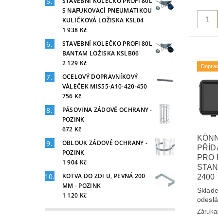
STAVEBNÍ KOLEČKO PROFI 80L
S NAFUKOVACÍ PNEUMATIKOU
KULIČKOVÁ LOŽISKA KSL04
1 938 Kč
STAVEBNÍ KOLEČKO PROFI 80L
BANTAM LOŽISKA KSLB06
2 129 Kč
Dopra
OCELOVÝ DOPRAVNÍKOVÝ
VÁLEČEK MIS55-A10-420-450
756 Kč
PÁSOVINA ZÁDOVÉ OCHRANY -
POZINK
672 Kč
KÖN
OBLOUK ZÁDOVÉ OCHRANY -
PŘÍD
POZINK
PRO
1 904 Kč
STAN
KOTVA DO ZDI U, PEVNÁ 200
2400
MM - POZINK
Sklade
1 120 Kč
odesl
Záruka