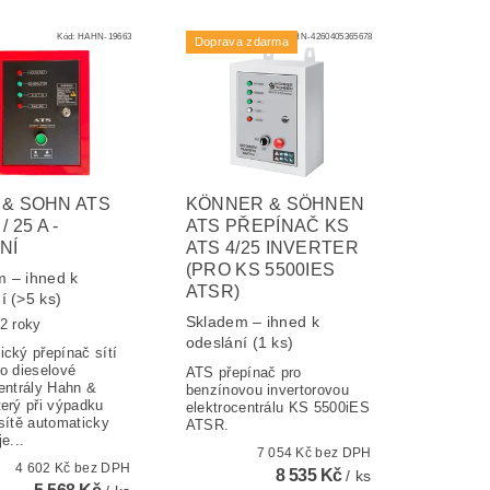
Kód:
HAHN-19663
Kód:
HAHN-4260405365678
Doprava zdarma
& SOHN ATS
KÖNNER & SÖHNEN
/ 25 A -
ATS PŘEPÍNAČ KS
NÍ
ATS 4/25 INVERTER
(PRO KS 5500IES
 – ihned k
ATSR)
ní
(>5 ks)
Skladem – ihned k
2 roky
odeslání
(1 ks)
cký přepínač sítí
o dieselové
ATS přepínač pro
entrály Hahn &
benzínovou invertorovou
erý při výpadku
elektrocentrálu KS 5500iES
sítě automaticky
ATSR.
e...
7 054 Kč bez DPH
4 602 Kč bez DPH
8 535 Kč
/ ks