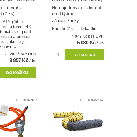
 – ihned k
Na objednávku – dodání
ní
(2 ks)
do 3 týdnů
Záruka: 2 roky
 ATS (řídící
a pro automatický
Průměr 31cm, délka 3m
utomaticky spustí
entrálu a přenese
4 942 Kč bez DPH
těž, jakmile je
5 980 Kč
/ ks
 hlavní...
7 320 Kč bez DPH
8 857 Kč
/ ks
Kód:
HAHN-19777
Kód:
HAHN-4515.558