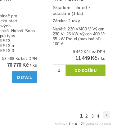
az
Skladem – ihned k
odeslání
(1 ks)
pínač pro
Záruka: 2 roky
cký start
ových
Napětí: 230 V/400 V Výkon
centrál Hahn& Sohn.
230 V: 23 kW Výkon 400 V:
pro typy
55 kW Proud (maximální):
RST3,
100 A
RST3 a
RST3-3
9 462 Kč bez DPH
11 449 Kč
/ ks
58 488 Kč bez DPH
70 770 Kč
/ ks
DETAIL
1
2
3
4
1
4
71
Stránka
z
-
položek celkem