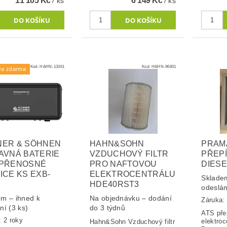
11 105 Kč
6 149 Kč
/ ks
/ ks
Kód:
HAHN-13361
Kód:
HAHN-96601
va zdarma
NER & SÖHNEN
HAHN&SOHN
PRAM
AVNÁ BATERIE
VZDUCHOVÝ FILTR
PŘEPÍ
 PŘENOSNÉ
PRO NAFTOVOU
DIESE
ICE KS EXB-
ELEKTROCENTRÁLU
Skladem
HDE40RST3
odeslá
m – ihned k
Na objednávku – dodání
Záruka: 
ání
(3 ks)
do 3 týdnů
ATS pře
: 2 roky
elektroc
Hahn&Sohn Vzduchový filtr