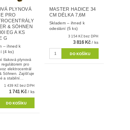
OVÁ PLYNOVÁ
MASTER HADICE 34
CE PRO
CM DÉLKA 7,6M
TROCENTRÁLY
Skladem – ihned k
ER & SÖHNEN
odeslání
(5 ks)
00I EG A KS
3 154 Kč bez DPH
E G
3 816 Kč
/ ks
 – ihned k
ní
(4 ks)
ní tlaková plynová
 regulátorem pro
voz elektrocentrál
& Söhnen. Zajišťuje
 a stabilní...
1 439 Kč bez DPH
1 741 Kč
/ ks