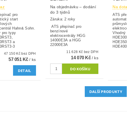
taz
Na objednávku – dodání
Na dot
do 3 týdnů
epínač pro
ATS pře
Záruka: 2 roky
tický start
automati
lových
průmysl
ATS přepínač pro
ocentrál Hahn& Sohn.
elektro
benzínové
 pro typy
Vhodný 
elektrocentrály HGG
0RST3,
HDE300
14000E3A a HGG
0RST3 a
HDE350
22000E3A
0RST3-3
HDE400
11 628 Kč bez DPH
47 150 Kč bez DPH
14 070 Kč
/ ks
57 051 Kč
/ ks
DETAIL
DALŠÍ PRODUKTY