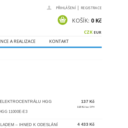
|
PŘIHLÁŠENÍ
REGISTRACE
KOŠÍK:
0 Kč
CZK
EUR
NCE A REALIZACE
KONTAKT
U ELEKTROCENTRÁLU HGG
137 Kč
113 Kč
bez DPH
hn HGG 11000E-E3
4 433 Kč
LADEM – IHNED K ODESLÁNÍ