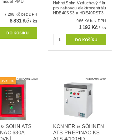
, model PMD
Hahn&Sohn Vzduchový filtr
pro naftovou elektrocentrálu
HDE40SS3 a HDE40RST3
7 298 Kč bez DPH
8 831 Kč
/ ks
986 Kč bez DPH
1 193 Kč
/ ks
Kód:
HAHN-11598
Kód:
HAHN-11964
a zdarma
& SOHN ATS
KÖNNER & SÖHNEN
NAČ 630A
ATS PŘEPÍNAČ KS
OVNÍ
ATS 4/100HD