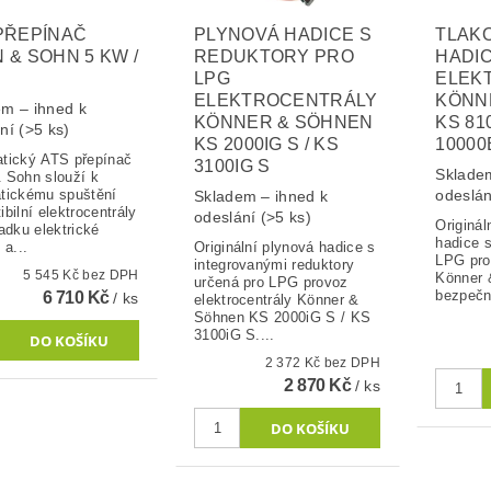
PŘEPÍNAČ
PLYNOVÁ HADICE S
TLAK
 & SOHN 5 KW /
REDUKTORY PRO
HADI
LPG
ELEK
ELEKTROCENTRÁLY
KÖNN
m – ihned k
KÖNNER & SÖHNEN
KS 81
ání
(>5 ks)
KS 2000IG S / KS
10000
tický ATS přepínač
3100IG S
Skladem
 Sohn slouží k
tickému spuštění
odeslá
Skladem – ihned k
bilní elektrocentrály
odeslání
(>5 ks)
Originál
adku elektrické
hadice s
 a...
Originální plynová hadice s
LPG pro
integrovanými reduktory
5 545 Kč bez DPH
Könner 
určená pro LPG provoz
bezpečné
6 710 Kč
/ ks
elektrocentrály Könner &
Söhnen KS 2000iG S / KS
3100iG S....
2 372 Kč bez DPH
2 870 Kč
/ ks