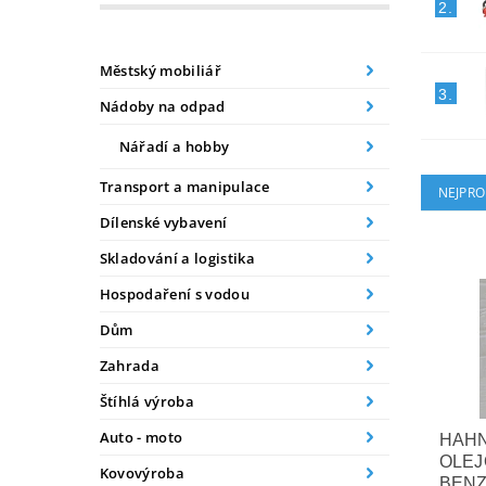
2.
Městský mobiliář
3.
Nádoby na odpad
Nářadí a hobby
Transport a manipulace
NEJPRO
Dílenské vybavení
Skladování a logistika
Hospodaření s vodou
Dům
Zahrada
Štíhlá výroba
Auto - moto
HAHN
OLEJ
Kovovýroba
BEN