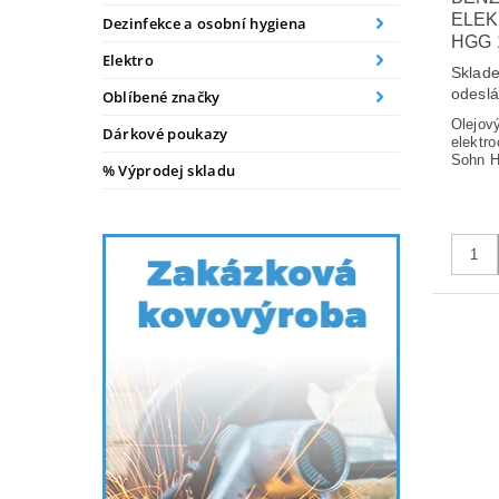
ELE
Dezinfekce a osobní hygiena
HGG 
Elektro
Sklade
odesl
Oblíbené značky
Olejový
Dárkové poukazy
elektr
Sohn 
% Výprodej skladu