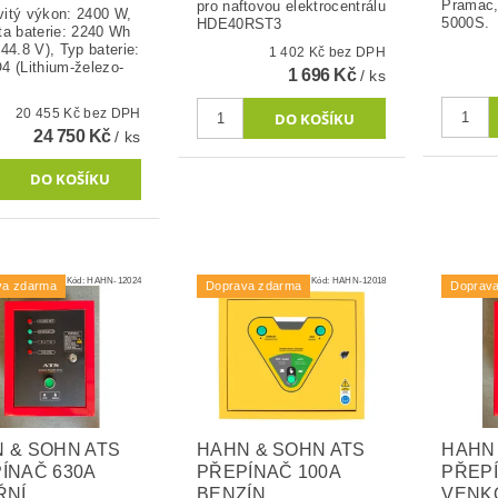
Pramac
pro naftovou elektrocentrálu
itý výkon: 2400 W,
5000S.
HDE40RST3
ta baterie: 2240 Wh
44.8 V), Typ baterie:
1 402 Kč bez DPH
4 (Lithium-železo-
1 696 Kč
/ ks
20 455 Kč bez DPH
24 750 Kč
/ ks
Kód:
HAHN-12024
Kód:
HAHN-12018
va zdarma
Doprava zdarma
Doprav
 & SOHN ATS
HAHN & SOHN ATS
HAHN 
ÍNAČ 630A
PŘEPÍNAČ 100A
PŘEPÍ
ŘNÍ
BENZÍN
VENK