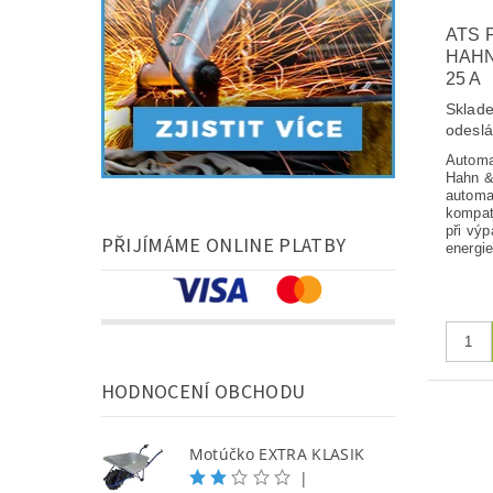
ATS 
HAHN
25 A
Sklade
odesl
Automa
Hahn &
automa
kompati
při výp
PŘIJÍMÁME ONLINE PLATBY
energie
HODNOCENÍ OBCHODU
Motúčko EXTRA KLASIK
|