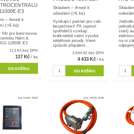
KTROCENTRÁLU
Skladem – ihned k
Skladem
11000E-E3
odeslání
(>5 ks)
odeslá
m – ihned k
Vynikající partner pro vaši
Jednotka
ání
(>5 ks)
bezpečnost! Při zapnutí
jednotk
spotřebičů vznikají
start) a
 filtr pro benzínovou
krátkodobě velmi vysoké
elektroc
ocentrálu Hahn &
náběhové proudy, které
na ni zá
HGG 11000E-E3
způsobí přepálení...
odpojený
113 Kč bez DPH
3 664 Kč bez DPH
137 Kč
/ ks
4 433 Kč
/ ks
Kód:
HAHN-20567
Kód:
HAHN-19780