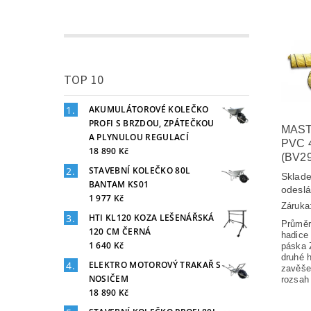
TOP 10
AKUMULÁTOROVÉ KOLEČKO
PROFI S BRZDOU, ZPÁTEČKOU
MAST
A PLYNULOU REGULACÍ
PVC 
18 890 Kč
(BV2
STAVEBNÍ KOLEČKO 80L
Sklade
BANTAM KS01
odesl
1 977 Kč
Záruka
HTI KL120 KOZA LEŠENÁŘSKÁ
Průměr
120 CM ČERNÁ
hadice
1 640 Kč
páska 
druhé 
ELEKTRO MOTOROVÝ TRAKAŘ S
zavěšen
NOSIČEM
rozsah 
18 890 Kč