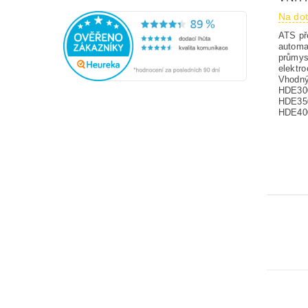
Na do
ATS př
automa
průmys
elektr
Vhodný
HDE30
HDE35
HDE40