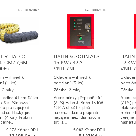
Kód:
HAHN-13127
Kód:
HAHN-19666
ER HADICE
HAHN & SOHN ATS
HAHN 
41CM / 7,6M
15 KW / 32 A -
12 KW 
90E)
VNITŘNÍ
VNITŘ
m – ihned k
Skladem – ihned k
Skladem
ání
(1 ks)
odeslání
(5 ks)
odeslá
: 2 roky
Záruka: 2 roky
Záruka: 
 hadice 41 cm Délka
Automatický přepínač sítí
Automati
 7,6 m Stahovací
(ATS) Hahn & Sohn 15 kW
(ATS) pr
Zip pro napojení
/ 32 A slouží k plně
elektroc
hadice Háčky pro
automatickému přepnutí
Sohn, kt
í (4 ks.) Teplotní
napájení mezi distribuční
veřejné 
černé...
sítí a...
nastartuj
9 178 Kč bez DPH
5 082 Kč bez DPH