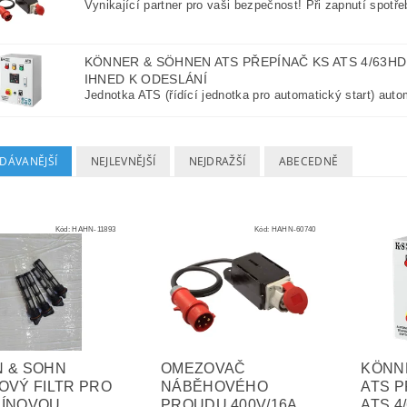
Vynikající partner pro vaši bezpečnost! Při zapnutí spotřeb
KÖNNER & SÖHNEN ATS PŘEPÍNAČ KS ATS 4/63HD
IHNED K ODESLÁNÍ
Jednotka ATS (řídící jednotka pro automatický start) auto
DÁVANĚJŠÍ
NEJLEVNĚJŠÍ
NEJDRAŽŠÍ
ABECEDNĚ
Kód:
HAHN-11893
Kód:
HAHN-60740
 & SOHN
OMEZOVAČ
KÖNN
OVÝ FILTR PRO
NÁBĚHOVÉHO
ATS P
ZÍNOVOU
PROUDU 400V/16A
ATS 4