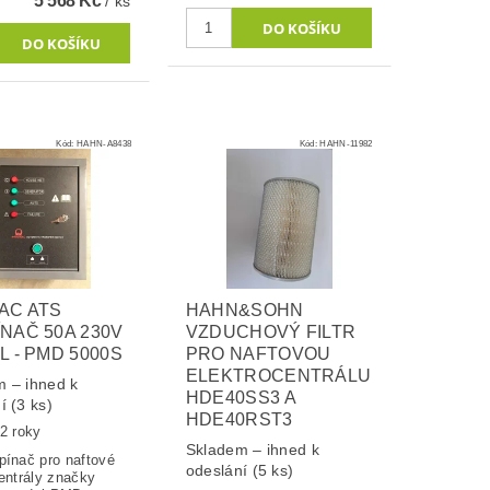
5 568 Kč
/ ks
Kód:
HAHN-A8438
Kód:
HAHN-11982
AC ATS
HAHN&SOHN
NAČ 50A 230V
VZDUCHOVÝ FILTR
L - PMD 5000S
PRO NAFTOVOU
ELEKTROCENTRÁLU
 – ihned k
HDE40SS3 A
ní
(3 ks)
HDE40RST3
2 roky
Skladem – ihned k
pínač pro naftové
odeslání
(5 ks)
entrály značky