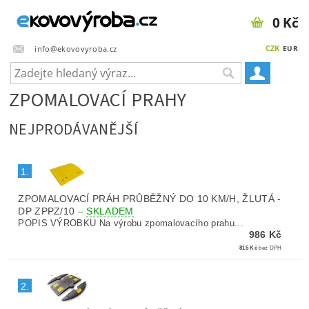
0 Kč
CZK
info@ekovovyroba.cz
EUR
ZPOMALOVACÍ PRAHY
NEJPRODÁVANĚJŠÍ
1.
ZPOMALOVACÍ PRÁH PRŮBĚŽNÝ DO 10 KM/H, ŽLUTÁ -
DP ZPPZ/10
–
SKLADEM
POPIS VÝROBKU Na výrobu zpomalovacího prahu...
986 Kč
815 Kč
bez DPH
2.