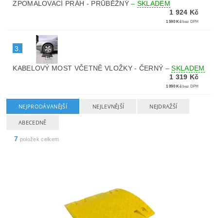
ZPOMALOVACÍ PRÁH - PRŮBĚŽNÝ
–
SKLADEM
1 924 Kč
1 590 Kč
bez DPH
3.
KABELOVÝ MOST VČETNĚ VLOŽKY - ČERNÝ
–
SKLADEM
1 319 Kč
1 090 Kč
bez DPH
NEJPRODÁVANĚJŠÍ
NEJLEVNĚJŠÍ
NEJDRAŽŠÍ
ABECEDNĚ
7
položek celkem