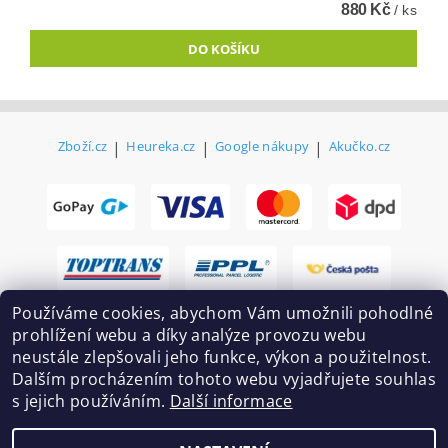
880 Kč
/ ks
Zboží.cz
|
Heureka.cz
|
Google nákupy
|
Akučko.cz
Používáme cookies, abychom Vám umožnili pohodlné
prohlížení webu a díky analýze provozu webu
neustále zlepšovali jeho funkce, výkon a použitelnost.
Dalším procházením tohoto webu vyjadřujete souhlas
s jejich používáním.
Další informace
2026 ©
Ekovovyroba.cz
, všechna práva vyhrazena