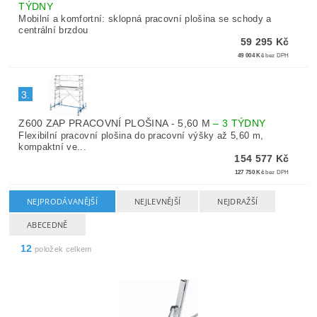
TÝDNY
Mobilní a komfortní: sklopná pracovní plošina se schody a
centrální brzdou
59 295 Kč
49 004 Kč
bez DPH
3.
Z600 ZAP PRACOVNÍ PLOŠINA - 5,60 M
–
3 TÝDNY
Flexibilní pracovní plošina do pracovní výšky až 5,60 m,
kompaktní ve...
154 577 Kč
127 750 Kč
bez DPH
NEJPRODÁVANĚJŠÍ
NEJLEVNĚJŠÍ
NEJDRAŽŠÍ
ABECEDNĚ
12
položek celkem