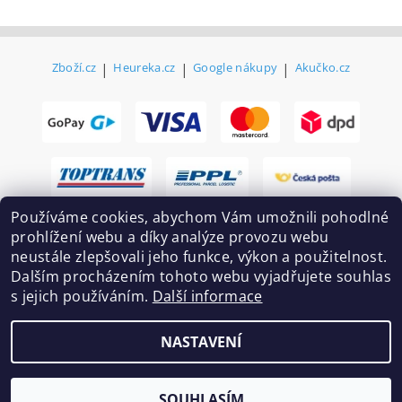
Zboží.cz
|
Heureka.cz
|
Google nákupy
|
Akučko.cz
Používáme cookies, abychom Vám umožnili pohodlné
prohlížení webu a díky analýze provozu webu
neustále zlepšovali jeho funkce, výkon a použitelnost.
Dalším procházením tohoto webu vyjadřujete souhlas
s jejich používáním.
Další informace
2026 ©
Ekovovyroba.cz
, všechna práva vyhrazena
NASTAVENÍ
Vytvořil Shoptet
SOUHLASÍM