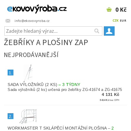
0 Kč
CZK
info@ekovovyroba.cz
EUR
ŽEBŘÍKY A PLOŠINY ZAP
NEJPRODÁVANĚJŠÍ
1.
SADA VÝLOŽNÍKŮ (2 KS)
–
3 TÝDNY
Sada výložníků (2 ks) určená pro žebříky ZG-41674 a ZG-41675
4 131 Kč
3 414 Kč
bez DPH
2.
WORKMASTER T SKLÁPĚCÍ MONTÁŽNÍ PLOŠINA
–
2