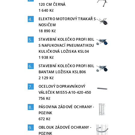
120 CM ČERNÁ
1 640 Kč
ELEKTRO MOTOROVÝ TRAKAŘ S
NOSIČEM
18 890 Kč
STAVEBNÍ KOLEČKO PROFI 80L
S NAFUKOVACÍ PNEUMATIKOU
KULIČKOVÁ LOŽISKA KSL04
1 938 Kč
STAVEBNÍ KOLEČKO PROFI 80L
BANTAM LOŽISKA KSLB06
2 129 Kč
OCELOVÝ DOPRAVNÍKOVÝ
VÁLEČEK MIS55-A10-420-450
756 Kč
PÁSOVINA ZÁDOVÉ OCHRANY -
POZINK
672 Kč
OBLOUK ZÁDOVÉ OCHRANY -
POZINK