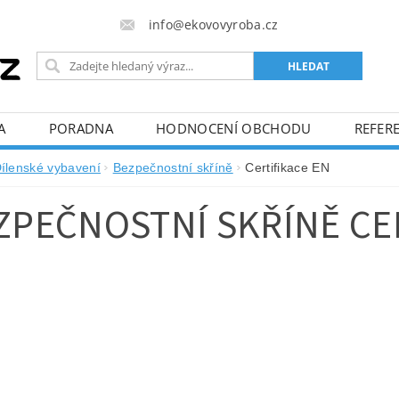
info@ekovovyroba.cz
A
PORADNA
HODNOCENÍ OBCHODU
REFERE
ílenské vybavení
Bezpečnostní skříně
Certifikace EN
ZPEČNOSTNÍ SKŘÍNĚ CE