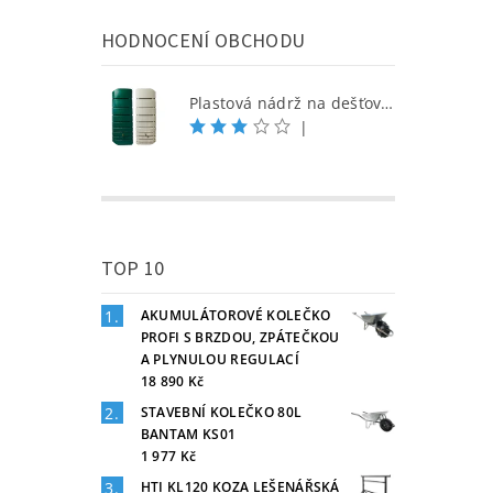
HODNOCENÍ OBCHODU
Plastová nádrž na dešťovou vodu SEINE 650 l, písková
|
TOP 10
AKUMULÁTOROVÉ KOLEČKO
PROFI S BRZDOU, ZPÁTEČKOU
A PLYNULOU REGULACÍ
18 890 Kč
STAVEBNÍ KOLEČKO 80L
BANTAM KS01
1 977 Kč
HTI KL120 KOZA LEŠENÁŘSKÁ