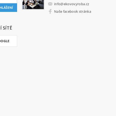
info
@
ekovovyroba.cz
Naše facebook stránka
Í SÍTĚ
OOGLE