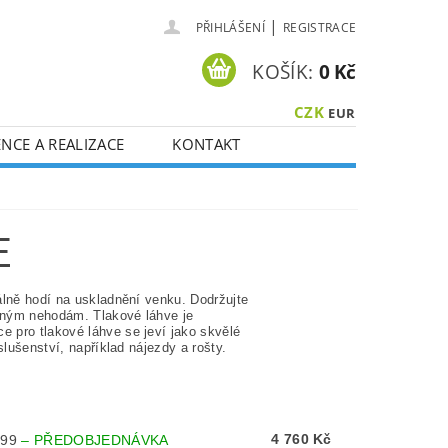
|
PŘIHLÁŠENÍ
REGISTRACE
KOŠÍK:
0 Kč
CZK
EUR
NCE A REALIZACE
KONTAKT
E
álně hodí na uskladnění venku. Dodržujte
emným nehodám. Tlakové láhve je
 pro tlakové láhve se jeví jako skvělé
slušenství, například nájezdy a rošty.
4 760 Kč
199
–
PŘEDOBJEDNÁVKA