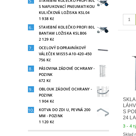
STAVEBNÍ KOLEČKO PROFI 80L
S NAFUKOVACÍ PNEUMATIKOU
KULIČKOVÁ LOŽISKA KSL04
1 938 Kč
STAVEBNÍ KOLEČKO PROFI 80L
BANTAM LOŽISKA KSLB06
2 129 Kč
OCELOVÝ DOPRAVNÍKOVÝ
VÁLEČEK MIS55-A10-420-450
756 Kč
PÁSOVINA ZÁDOVÉ OCHRANY -
POZINK
672 Kč
OBLOUK ZÁDOVÉ OCHRANY -
POZINK
SKLA
1 904 Kč
LÁHV
KOTVA DO ZDI U, PEVNÁ 200
S PO
MM - POZINK
24 LA
1 120 Kč
3 - 4 
Sklad 