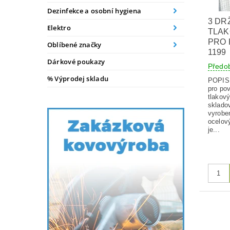
Dezinfekce a osobní hygiena
3 DR
Elektro
TLAK
PRO 
Oblíbené značky
1199
Dárkové poukazy
Předo
% Výprodej skladu
POPIS V
pro po
tlakový
skladov
vyrobe
ocelový
je...