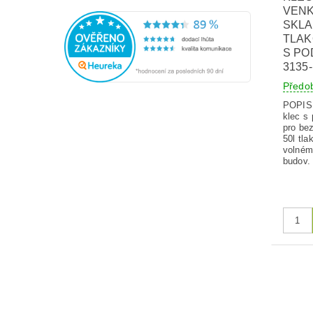
VENK
SKLA
TLAK
S PO
3135
Předo
POPIS V
klec s
pro be
50l tla
volném
budov. 