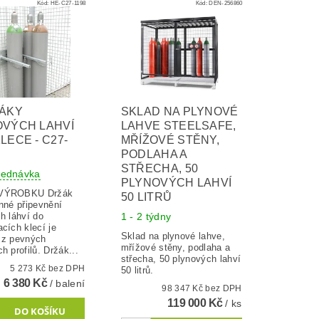
Kód:
HE-C27-1198
Kód:
DEN-256860
ŽÁKY
SKLAD NA PLYNOVÉ
OVÝCH LAHVÍ
LAHVE STEELSAFE,
LECE - C27-
MŘÍŽOVÉ STĚNY,
PODLAHA A
STŘECHA, 50
jednávka
PLYNOVÝCH LAHVÍ
ROBKU Držák
50 LITRŮ
nné připevnění
h láhví do
1 - 2 týdny
cích klecí je
Sklad na plynové lahve,
 z pevných
mřížové stěny, podlaha a
h profilů. Držák...
střecha, 50 plynových lahví
5 273 Kč bez DPH
50 litrů.
6 380 Kč
/ balení
98 347 Kč bez DPH
119 000 Kč
/ ks