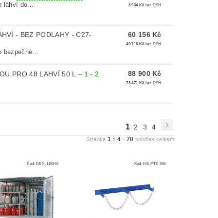
láhví do...
3 934 Kč
bez DPH
VÍ - BEZ PODLAHY - C27-
60 156 Kč
49 716 Kč
bez DPH
 bezpečné...
88 900 Kč
OU PRO 48 LAHVÍ 50 L
–
1 - 2
73 471 Kč
bez DPH
1
2
3
4
1
4
70
Stránka
z
-
položek celkem
Kód:
DEN-115864
Kód:
HE-PTK 555