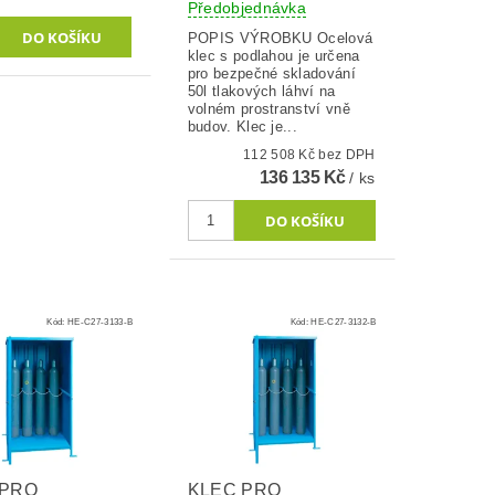
Předobjednávka
POPIS VÝROBKU Ocelová
klec s podlahou je určena
pro bezpečné skladování
50l tlakových láhví na
volném prostranství vně
budov. Klec je...
112 508 Kč bez DPH
136 135 Kč
/ ks
Kód:
HE-C27-3133-B
Kód:
HE-C27-3132-B
 PRO
KLEC PRO