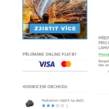
PŘEP
PRO 
LAHV
PŘIJÍMÁME ONLINE PLATBY
Předo
Bezpeč
klec p
HODNOCENÍ OBCHODU
Podzemní nádrž na dešťovou vodu 1000 l
|