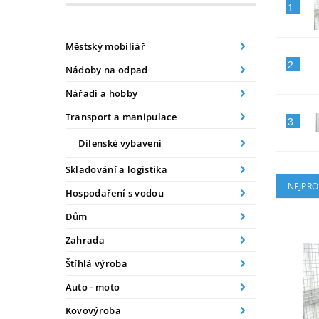
1.
Městský mobiliář
2.
Nádoby na odpad
Nářadí a hobby
Transport a manipulace
3.
Dílenské vybavení
Skladování a logistika
NEJPRO
Hospodaření s vodou
Dům
Zahrada
Štíhlá výroba
Auto - moto
Kovovýroba