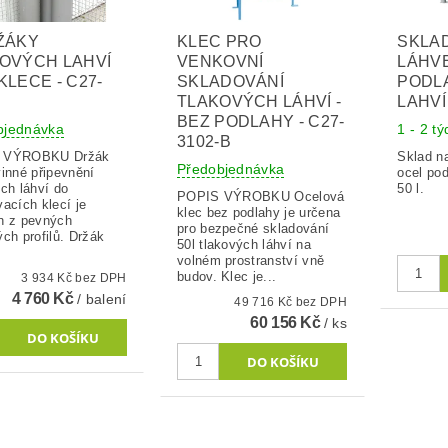
ŽÁKY
KLEC PRO
SKLA
OVÝCH LAHVÍ
VENKOVNÍ
LÁHVE
KLECE - C27-
SKLADOVÁNÍ
PODL
TLAKOVÝCH LÁHVÍ -
LAHVÍ
BEZ PODLAHY - C27-
bjednávka
1 - 2 t
3102-B
ÝROBKU Držák
Sklad n
Předobjednávka
vinné připevnění
ocel pod
ch láhví do
50 l.
POPIS VÝROBKU Ocelová
acích klecí je
klec bez podlahy je určena
n z pevných
pro bezpečné skladování
ch profilů. Držák
50l tlakových láhví na
volném prostranství vně
budov. Klec je...
3 934 Kč bez DPH
4 760 Kč
/ balení
49 716 Kč bez DPH
60 156 Kč
/ ks