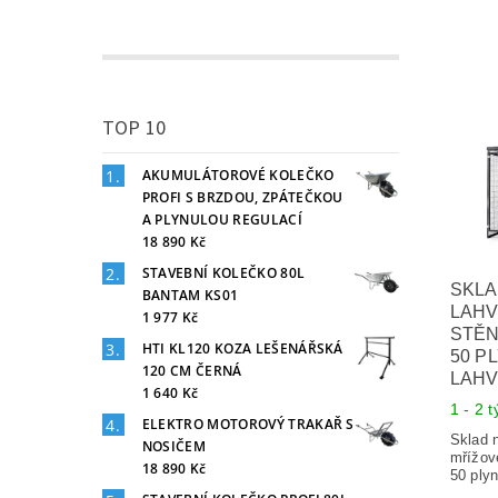
TOP 10
AKUMULÁTOROVÉ KOLEČKO
PROFI S BRZDOU, ZPÁTEČKOU
A PLYNULOU REGULACÍ
18 890 Kč
STAVEBNÍ KOLEČKO 80L
SKLA
BANTAM KS01
LAHV
1 977 Kč
STĚN
HTI KL120 KOZA LEŠENÁŘSKÁ
50 P
120 CM ČERNÁ
LAHV
1 640 Kč
1 - 2 
ELEKTRO MOTOROVÝ TRAKAŘ S
Sklad 
NOSIČEM
mřížov
18 890 Kč
50 plyn