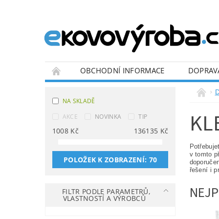
OBCHODNÍ INFORMACE
DOPRAV
BLOG
D
NA SKLADĚ
KL
AKCE
NOVINKA
TIP
1008
Kč
136135
Kč
Potřebuje
v tomto p
POLOŽEK K ZOBRAZENÍ:
70
doporučen
řešení i 
NEJP
FILTR PODLE PARAMETRŮ,
VLASTNOSTÍ A VÝROBCŮ