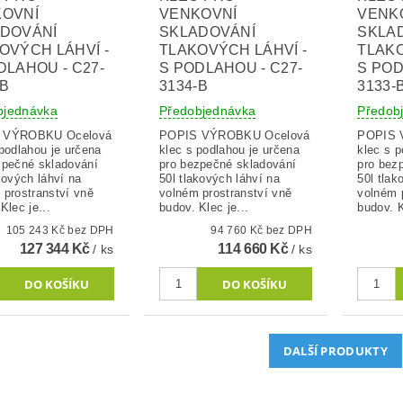
OVNÍ
VENKOVNÍ
VENK
DOVÁNÍ
SKLADOVÁNÍ
SKLA
OVÝCH LÁHVÍ -
TLAKOVÝCH LÁHVÍ -
TLAKO
DLAHOU - C27-
S PODLAHOU - C27-
S POD
-B
3134-B
3133-
bjednávka
Předobjednávka
Předob
ÝROBKU Ocelová
POPIS VÝROBKU Ocelová
POPIS VÝR
 podlahou je určena
klec s podlahou je určena
klec s p
zpečné skladování
pro bezpečné skladování
pro bez
kových láhví na
50l tlakových láhví na
50l tlak
 prostranství vně
volném prostranství vně
volném 
Klec je...
budov. Klec je...
budov. K
105 243 Kč bez DPH
94 760 Kč bez DPH
127 344 Kč
114 660 Kč
/ ks
/ ks
DALŠÍ PRODUKTY