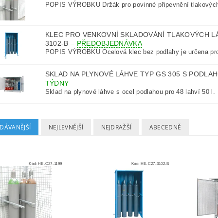
POPIS VÝROBKU Držák pro povinné připevnění tlakových 
KLEC PRO VENKOVNÍ SKLADOVÁNÍ TLAKOVÝCH LÁH
3102-B
–
PŘEDOBJEDNÁVKA
POPIS VÝROBKU Ocelová klec bez podlahy je určena pro
SKLAD NA PLYNOVÉ LÁHVE TYP GS 305 S PODLAH
TÝDNY
Sklad na plynové láhve s ocel podlahou pro 48 lahví 50 l.
DÁVANĚJŠÍ
NEJLEVNĚJŠÍ
NEJDRAŽŠÍ
ABECEDNĚ
Kód:
HE-C27-1199
Kód:
HE-C27-3102-B