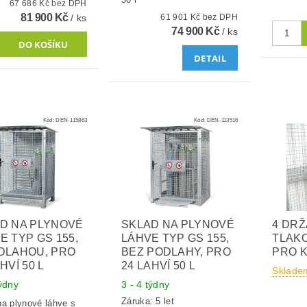
67 686 Kč bez DPH
81 900 Kč
/ ks
61 901 Kč bez DPH
74 900 Kč
/ ks
DETAIL
Kód:
DEN-115863
Kód:
DEN-113516
D NA PLYNOVÉ
SKLAD NA PLYNOVÉ
4 DR
E TYP GS 155,
LÁHVE TYP GS 155,
TLAK
DLAHOU, PRO
BEZ PODLAHY, PRO
PRO 
HVÍ 50 L
24 LAHVÍ 50 L
Sklade
týdny
3 - 4 týdny
Záruka: 5 let
na plynové láhve s