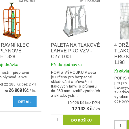
Kód:
EG-1328.L1
Kód:
HE-C27-1001
RAVNÍ KLEC
PALETA NA TLAKOVÉ
4 DR
PLYNOVÉ
LAHVE PRO VZV -
TLAK
E 1328
C27-1001
PRO K
1198
bjednávka
Předobjednávka
Předob
nostní přepravní
POPIS VÝROBKU Paleta
ro plynové lahve
je určena pro bezpečné
POPIS VÝ
skladování a převážení
pro povi
od 22 288 Kč bez DPH
tlakových láhví o průměru
tlakovýc
26 969 Kč
/ ks
do 250 mm uvnitř výrobních
od
skladova
a skladových...
vyroben
DETAIL
ocelovýc
10 026 Kč bez DPH
12 132 Kč
/ ks