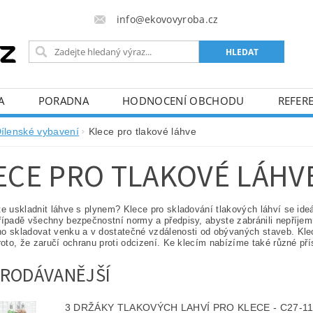
info@ekovovyroba.cz
A
PORADNA
HODNOCENÍ OBCHODU
REFERE
ílenské vybavení
Klece pro tlakové láhve
ECE PRO TLAKOVÉ LÁHV
te uskladnit láhve s plynem? Klece pro skladování tlakových láhví se ide
řípadě všechny bezpečnostní normy a předpisy, abyste zabránili nepříj
o skladovat venku a v dostatečné vzdálenosti od obývaných staveb. Klece
proto, že zaručí ochranu proti odcizení. Ke klecím nabízíme také různé pří
RODÁVANĚJŠÍ
3 DRŽÁKY TLAKOVÝCH LAHVÍ PRO KLECE - C27-1