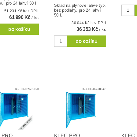
u, pro 24 lahví 50 l
Sklad na plynové láhve typ,
bez podlahy, pro 24 lahví
51 231 Kč bez DPH
50 l.
61 990 Kč
/ ks
30 044 Kč bez DPH
36 353 Kč
/ ks
Kód:
HE-C27-3135-B
Kód:
HE-C27-3134-B
 PRO
KLEC PRO
KLEC