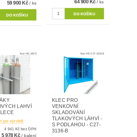
64 900 Kč
/ ks
59 900 Kč
/ ks
Kód:
HE-19371
Kód:
HE-C27-3136-B
ŽÁKY
KLEC PRO
OVÝCH LAHVÍ
VENKOVNÍ
KLECE
SKLADOVÁNÍ
TLAKOVÝCH LÁHVÍ -
m po výrobě
S PODLAHOU - C27-
4 941 Kč bez DPH
3136-B
5 978 Kč
/ balení