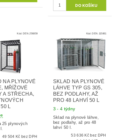
Kód:
DEN-256859
Kód:
DEN-115861
D NA PLYNOVÉ
SKLAD NA PLYNOVÉ
, MŘÍŽOVÉ
LÁHVE TYP GS 305,
 A STŘECHA,
BEZ PODLAHY, AŽ
LYNOVÝCH
PRO 48 LAHVÍ 50 L
 50 L
3 - 4 týdny
ne
Sklad na plynové láhve,
bez podlahy, až pro 48
a 25 plynových
lahví 50 l.
l.
53 636 Kč bez DPH
49 504 Kč bez DPH