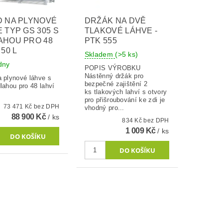
D NA PLYNOVÉ
DRŽÁK NA DVĚ
 TYP GS 305 S
TLAKOVÉ LÁHVE -
AHOU PRO 48
PTK 555
 50 L
Skladem
(>5 ks)
ýdny
POPIS VÝROBKU
Nástěnný držák pro
a plynové láhve s
bezpečné zajištění 2
lahou pro 48 lahví
ks tlakových lahví s otvory
pro přišroubování ke zdi je
73 471 Kč bez DPH
vhodný pro...
88 900 Kč
/ ks
834 Kč bez DPH
1 009 Kč
/ ks