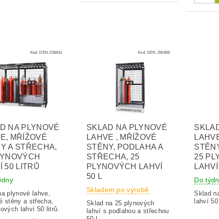
Kód:
DEN-256861
Kód:
DEN-256858
D NA PLYNOVÉ
SKLAD NA PLYNOVÉ
SKLA
E, MŘÍŽOVÉ
LAHVE , MŘÍŽOVÉ
LAHVE
Y A STŘECHA,
STĚNY, PODLAHA A
STĚNY
LYNOVÝCH
STŘECHA, 25
25 P
Í 50 LITRŮ
PLYNOVÝCH LAHVÍ
LAHVÍ
50 L
týdny
Do týd
Skladem po výrobě
na plynové lahve,
Sklad n
é stěny a střecha,
lahví 50 
Sklad na 25 plynových
ových lahví 50 litrů.
lahví s podlahou a střechou
50 l