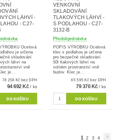
OVNÍ
VENKOVNÍ
DOVÁNÍ
SKLADOVÁNÍ
VÝCH LÁHVÍ -
TLAKOVÝCH LÁHVÍ -
LAHOU - C27-
S PODLAHOU - C27-
B
3132-B
jednávka
Předobjednávka
OBKU Ocelová
POPIS VÝROBKU Ocelová
odlahou je určena
klec s podlahou je určena
pečné skladování
pro bezpečné skladování
ových láhví na
50l tlakových láhví na
prostranství vně
volném prostranství vně
lec je...
budov. Klec je...
78 258 Kč bez DPH
65 595 Kč bez DPH
94 692 Kč
79 370 Kč
/ ks
/ ks
1
2
3
4