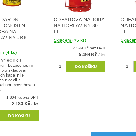
NDARDNÍ
ODPADOVÁ NÁDOBA
ODPA
PEČNOSTNÍ
NA HOŘLAVINY 80
NA HO
BA NA
LT.
LT.
AVINY - BK
Skladem
(>5 ks)
Sklad
4 544 Kč bez DPH
dem
(4 ks)
5 498 Kč
/ ks
S VÝROBKU
rdní bezpečnostní
 pro skladování
ch kapalin je
a z oceli s
sobnou povrchovou
...
1 804 Kč bez DPH
2 183 Kč
/ ks