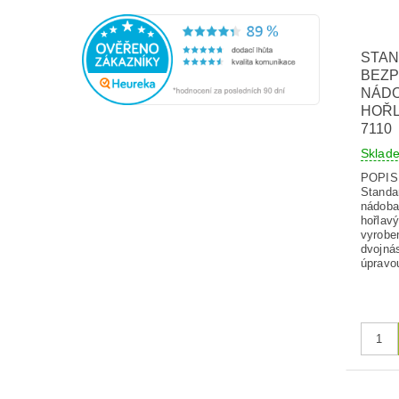
STA
BEZ
NÁDO
HOŘL
7110
Skla
POPI
Standa
nádoba
hořlavý
vyroben
dvojná
úpravou