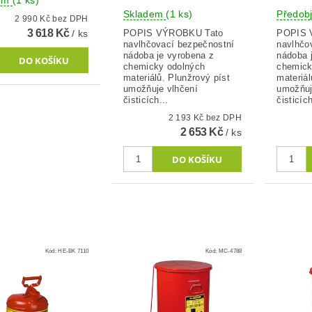
dem
(1 ks)
Skladem
(1 ks)
Předob
2 990 Kč bez DPH
3 618 Kč
/ ks
POPIS VÝROBKU Tato
POPIS V
navlhčovací bezpečnostní
navlhčo
nádoba je vyrobena z
nádoba 
chemicky odolných
chemick
materiálů. Plunžrový píst
materiál
umožňuje vlhčení
umožňuj
čisticích...
čisticích
2 193 Kč bez DPH
2 653 Kč
/ ks
Kód:
HE-BK 7110
Kód:
MC-4788