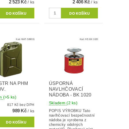
2 523 Kč
2 406 Kč
/ ks
/ ks
Kód:
MAT-589031
Kód:
HE-BK 1020
STR NA PHM
ÚSPORNÁ
OV.
NAVLHČOVACÍ
NÁDOBA - BK 1020
em
(>5 ks)
Skladem
(2 ks)
817 Kč bez DPH
989 Kč
/ ks
POPIS VÝROBKU Tato
navlhčovací bezpečnostní
nádoba je vyrobena z
chemicky odolných