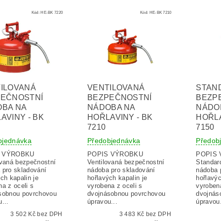
Kód:
HE-BK 7220
Kód:
HE-BK 7210
ILOVANÁ
VENTILOVANÁ
STAN
PEČNOSTNÍ
BEZPEČNOSTNÍ
BEZP
BA NA
NÁDOBA NA
NÁDO
AVINY - BK
HOŘLAVINY - BK
HOŘLA
7210
7150
bjednávka
Předobjednávka
Předob
S VÝROBKU
POPIS VÝROBKU
POPIS
ovaná bezpečnostní
Ventilovaná bezpečnostní
Standar
 pro skladování
nádoba pro skladování
nádoba 
ch kapalin je
hořlavých kapalin je
hořlavýc
a z oceli s
vyrobena z oceli s
vyrobena
sobnou povrchovou
dvojnásobnou povrchovou
dvojnás
...
úpravou...
úpravou.
3 502 Kč bez DPH
3 483 Kč bez DPH