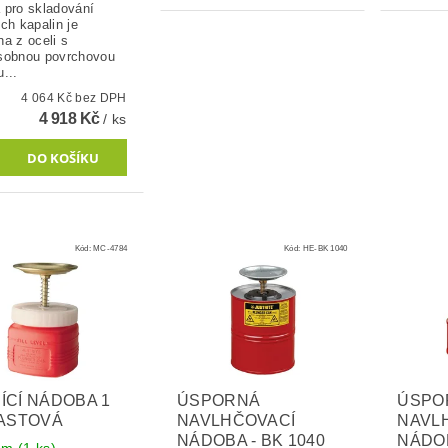
 pro skladování
ch kapalin je
a z oceli s
sobnou povrchovou
...
4 064 Kč bez DPH
4 918 Kč
/ ks
Kód:
MC-4784
Kód:
HE-BK 1040
ÍCÍ NÁDOBA 1
ÚSPORNÁ
ÚSPO
LASTOVÁ
NAVLHČOVACÍ
NAVL
NÁDOBA - BK 1040
NÁDOB