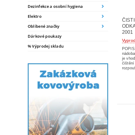
Dezinfekce a osobní hygiena
Elektro
ČIST
ODKA
Oblíbené značky
2001
Dárkové poukazy
Vypro
% Výprodej skladu
POPIS V
nádoba
je vho
čištěn
rozpou