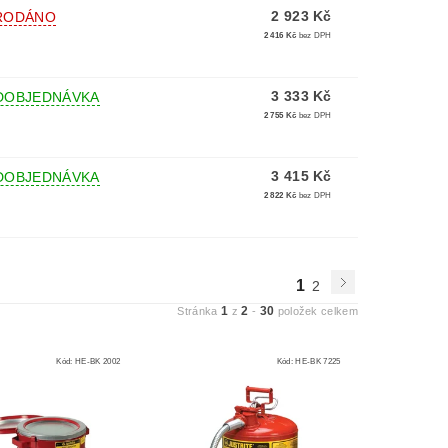
2 923 Kč
RODÁNO
2 416 Kč
bez DPH
3 333 Kč
DOBJEDNÁVKA
2 755 Kč
bez DPH
3 415 Kč
DOBJEDNÁVKA
2 822 Kč
bez DPH
1
2
1
2
30
Stránka
z
-
položek celkem
Kód:
HE-BK 2002
Kód:
HE-BK 7225