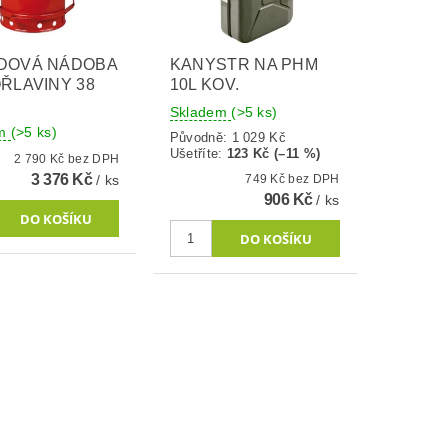
DOVÁ NÁDOBA
KANYSTR NA PHM
ŘLAVINY 38
10L KOV.
Skladem
(>5 ks)
em
(>5 ks)
Původně:
1 029 Kč
Ušetříte
:
123 Kč (–11 %)
2 790 Kč bez DPH
3 376 Kč
/ ks
749 Kč bez DPH
906 Kč
/ ks