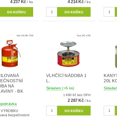
4 237 Kč
4 214 Kč
/ ks
/ ks
Kód:
HE-BK 7250
Kód:
MC-4781
ILOVANÁ
VLHČÍCÍ NÁDOBA 1
KANY
PEČNOSTNÍ
L.
20L K
BA NA
Skladem
(>5 ks)
Sklad
AVINY - BK
1 890 Kč bez DPH
2 287 Kč
/ ks
bjednávka
S VÝROBKU
ovaná bezpečnostní