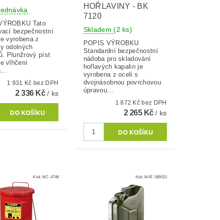
HOŘLAVINY - BK
jednávka
7120
ÝROBKU Tato
Skladem
(2 ks)
vací bezpečnostní
je vyrobena z
POPIS VÝROBKU
y odolných
Standardní bezpečnostní
ů. Plunžrový píst
nádoba pro skladování
e vlhčení
hořlavých kapalin je
...
vyrobena z oceli s
dvojnásobnou povrchovou
1 931 Kč bez DPH
úpravou...
2 336 Kč
/ ks
1 872 Kč bez DPH
2 265 Kč
/ ks
Kód:
MC-4786
Kód:
MAT-589021