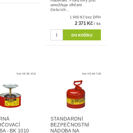
materiálů. Plunžrový píst
umožňuje vlhčení
čisticích...
1 960 Kč bez DPH
2 371 Kč
/ ks
Kód:
HE-BK 1010
Kód:
HE-BK 7120
RNÁ
STANDARDNÍ
HČOVACÍ
BEZPEČNOSTNÍ
A - BK 1010
NÁDOBA NA