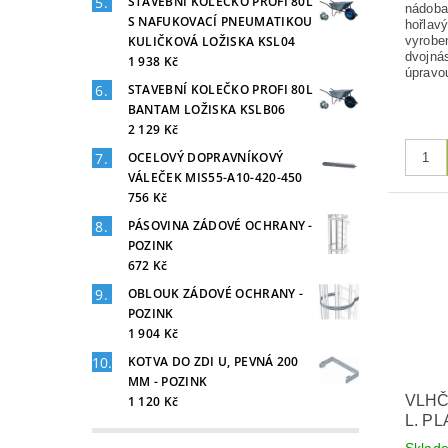
STAVEBNÍ KOLEČKO PROFI 80L
nádoba
S NAFUKOVACÍ PNEUMATIKOU
hořlavý
KULIČKOVÁ LOŽISKA KSL04
vyroben
dvojná
1 938 Kč
úpravou
STAVEBNÍ KOLEČKO PROFI 80L
BANTAM LOŽISKA KSLB06
2 129 Kč
OCELOVÝ DOPRAVNÍKOVÝ
VÁLEČEK MIS55-A10-420-450
756 Kč
PÁSOVINA ZÁDOVÉ OCHRANY -
POZINK
672 Kč
OBLOUK ZÁDOVÉ OCHRANY -
POZINK
1 904 Kč
KOTVA DO ZDI U, PEVNÁ 200
MM - POZINK
VLHČ
1 120 Kč
L. P