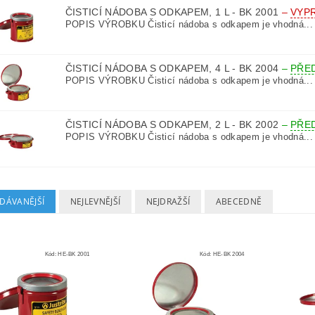
ČISTICÍ NÁDOBA S ODKAPEM, 1 L - BK 2001
–
VYP
POPIS VÝROBKU Čisticí nádoba s odkapem je vhodná...
ČISTICÍ NÁDOBA S ODKAPEM, 4 L - BK 2004
–
PŘE
POPIS VÝROBKU Čisticí nádoba s odkapem je vhodná...
ČISTICÍ NÁDOBA S ODKAPEM, 2 L - BK 2002
–
PŘE
POPIS VÝROBKU Čisticí nádoba s odkapem je vhodná...
DÁVANĚJŠÍ
NEJLEVNĚJŠÍ
NEJDRAŽŠÍ
ABECEDNĚ
Kód:
HE-BK 2001
Kód:
HE-BK 2004