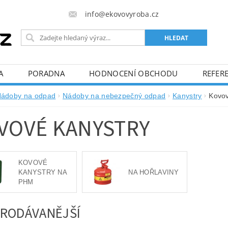
info@ekovovyroba.cz
A
PORADNA
HODNOCENÍ OBCHODU
REFERE
ádoby na odpad
Nádoby na nebezpečný odpad
Kanystry
Kovov
VOVÉ KANYSTRY
KOVOVÉ
KANYSTRY NA
NA HOŘLAVINY
PHM
RODÁVANĚJŠÍ