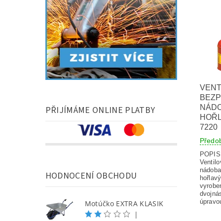
VENT
BEZ
NÁDO
PŘIJÍMÁME ONLINE PLATBY
HOŘL
7220
Předo
POPI
Ventil
nádoba
HODNOCENÍ OBCHODU
hořlavý
vyroben
dvojná
úpravou
Motúčko EXTRA KLASIK
|