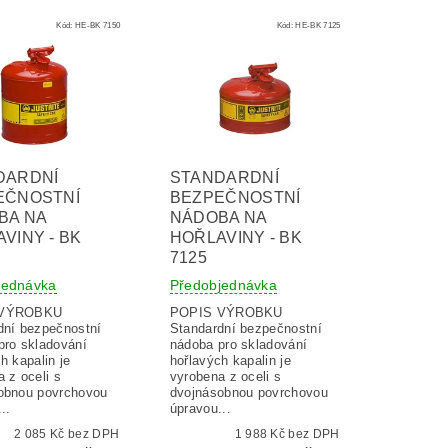
Kód:
HE-BK 7150
Kód:
HE-BK 7125
DARDNÍ
STANDARDNÍ
EČNOSTNÍ
BEZPEČNOSTNÍ
BA NA
NÁDOBA NA
VINY - BK
HOŘLAVINY - BK
7125
jednávka
Předobjednávka
 VÝROBKU
POPIS VÝROBKU
dní bezpečnostní
Standardní bezpečnostní
pro skladování
nádoba pro skladování
h kapalin je
hořlavých kapalin je
 z oceli s
vyrobena z oceli s
obnou povrchovou
dvojnásobnou povrchovou
..
úpravou...
2 085 Kč bez DPH
1 988 Kč bez DPH