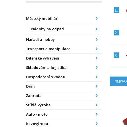
1.
Městský mobiliář
Nádoby na odpad
2.
Nářadí a hobby
Transport a manipulace
3.
Dílenské vybavení
Skladování a logistika
Hospodaření s vodou
NEJPRO
Dům
Zahrada
Štíhlá výroba
Auto - moto
Kovovýroba