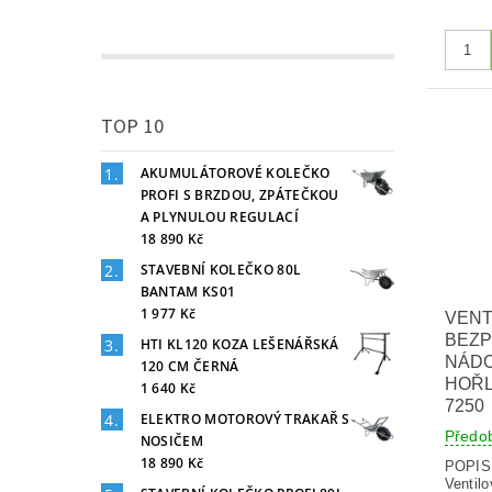
TOP 10
AKUMULÁTOROVÉ KOLEČKO
PROFI S BRZDOU, ZPÁTEČKOU
A PLYNULOU REGULACÍ
18 890 Kč
STAVEBNÍ KOLEČKO 80L
BANTAM KS01
1 977 Kč
VENT
BEZ
HTI KL120 KOZA LEŠENÁŘSKÁ
NÁDO
120 CM ČERNÁ
HOŘL
1 640 Kč
7250
ELEKTRO MOTOROVÝ TRAKAŘ S
Předo
NOSIČEM
18 890 Kč
POPI
Ventil