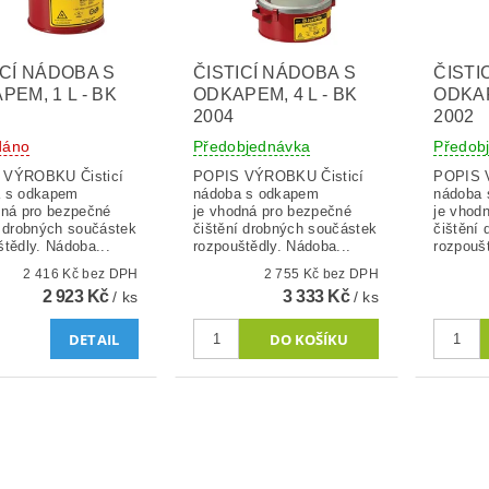
ICÍ NÁDOBA S
ČISTICÍ NÁDOBA S
ČISTI
PEM, 1 L - BK
ODKAPEM, 4 L - BK
ODKAP
2004
2002
dáno
Předobjednávka
Předob
ÝROBKU Čisticí
POPIS VÝROBKU Čisticí
POPIS VÝR
 s odkapem
nádoba s odkapem
nádoba 
dná pro bezpečné
je vhodná pro bezpečné
je vhod
í drobných součástek
čištění drobných součástek
čištění
štědly. Nádoba...
rozpouštědly. Nádoba...
rozpoušt
2 416 Kč bez DPH
2 755 Kč bez DPH
2 923 Kč
3 333 Kč
/ ks
/ ks
DETAIL