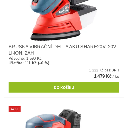
BRUSKA VIBRAČNÍ DELTA AKU SHARE20V, 20V
LI-ION, 2AH
Původně:
1 590 Kč
Ušetříte
:
111 Kč (–6 %)
1 222 Kč bez DPH
1 479 Kč
/ ks
Akce