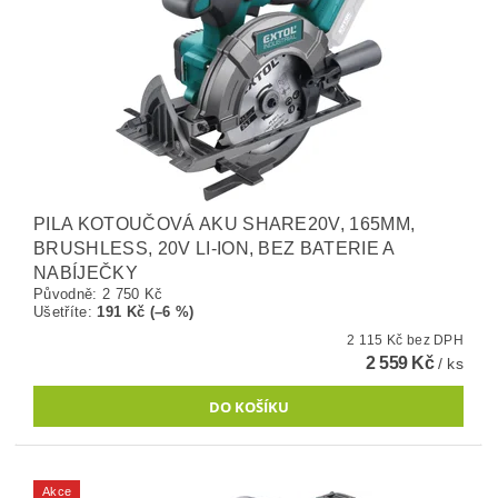
PILA KOTOUČOVÁ AKU SHARE20V, 165MM,
BRUSHLESS, 20V LI-ION, BEZ BATERIE A
NABÍJEČKY
Původně:
2 750 Kč
Ušetříte
:
191 Kč (–6 %)
2 115 Kč bez DPH
2 559 Kč
/ ks
Akce