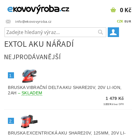
0 Kč
CZK
info@ekovovyroba.cz
EUR
EXTOL AKU NÁŘADÍ
NEJPRODÁVANĚJŠÍ
1.
BRUSKA VIBRAČNÍ DELTA AKU SHARE20V, 20V LI-ION,
2AH
–
SKLADEM
1 479 Kč
1 222 Kč
bez DPH
2.
BRUSKA EXCENTRICKÁ AKU SHARE20V, 125MM, 20V LI-