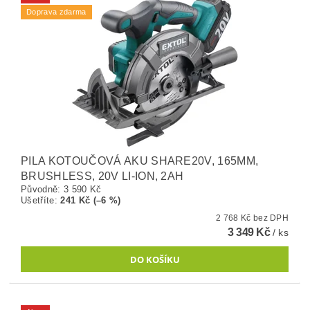
Doprava zdarma
PILA KOTOUČOVÁ AKU SHARE20V, 165MM,
BRUSHLESS, 20V LI-ION, 2AH
Původně:
3 590 Kč
Ušetříte
:
241 Kč (–6 %)
2 768 Kč bez DPH
3 349 Kč
/ ks