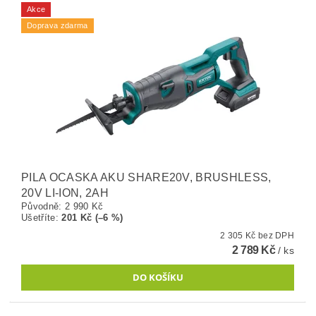
Akce
Doprava zdarma
PILA OCASKA AKU SHARE20V, BRUSHLESS,
20V LI-ION, 2AH
Původně:
2 990 Kč
Ušetříte
:
201 Kč (–6 %)
2 305 Kč bez DPH
2 789 Kč
/ ks