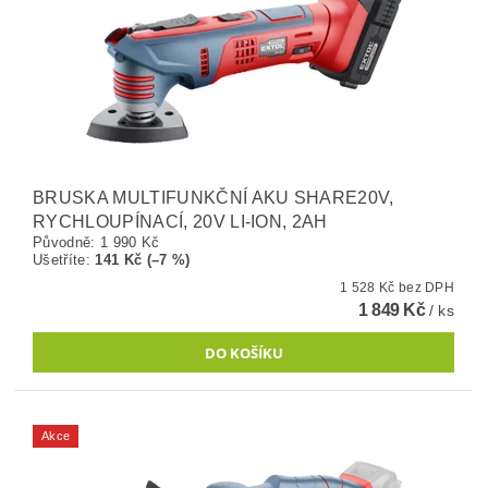
BRUSKA MULTIFUNKČNÍ AKU SHARE20V,
RYCHLOUPÍNACÍ, 20V LI-ION, 2AH
Původně:
1 990 Kč
Ušetříte
:
141 Kč (–7 %)
1 528 Kč bez DPH
1 849 Kč
/ ks
Akce