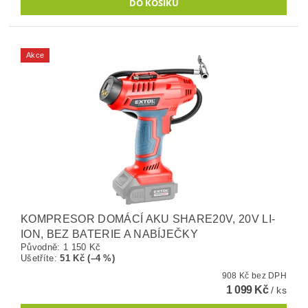
Akce
KOMPRESOR DOMÁCÍ AKU SHARE20V, 20V LI-
ION, BEZ BATERIE A NABÍJEČKY
Původně:
1 150 Kč
Ušetříte
:
51 Kč (–4 %)
908 Kč bez DPH
1 099 Kč
/ ks