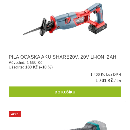
PILA OCASKA AKU SHARE20V, 20V LI-ION, 2AH
Původně:
1 890 Kč
Ušetříte
:
189 Kč (–10 %)
1 406 Kč bez DPH
1 701 Kč
/ ks
Akce