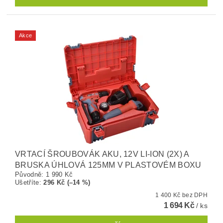
Akce
VRTACÍ ŠROUBOVÁK AKU, 12V LI-ION (2X) A
BRUSKA ÚHLOVÁ 125MM V PLASTOVÉM BOXU
Původně:
1 990 Kč
Ušetříte
:
296 Kč (–14 %)
1 400 Kč bez DPH
1 694 Kč
/ ks