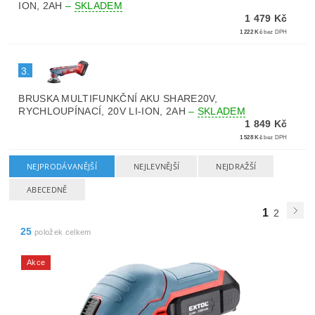
ION, 2AH
–
SKLADEM
1 479 Kč
1 222 Kč
bez DPH
3.
BRUSKA MULTIFUNKČNÍ AKU SHARE20V,
RYCHLOUPÍNACÍ, 20V LI-ION, 2AH
–
SKLADEM
1 849 Kč
1 528 Kč
bez DPH
NEJPRODÁVANĚJŠÍ
NEJLEVNĚJŠÍ
NEJDRAŽŠÍ
ABECEDNĚ
1
2
25
položek celkem
Akce