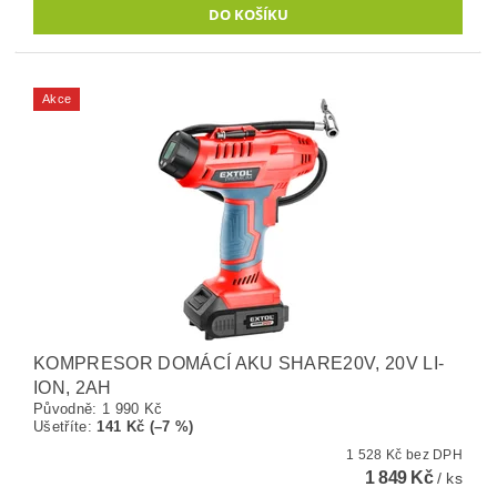
Akce
KOMPRESOR DOMÁCÍ AKU SHARE20V, 20V LI-
ION, 2AH
Původně:
1 990 Kč
Ušetříte
:
141 Kč (–7 %)
1 528 Kč bez DPH
1 849 Kč
/ ks