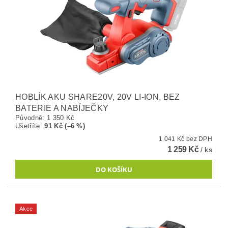
HOBLÍK AKU SHARE20V, 20V LI-ION, BEZ
BATERIE A NABÍJEČKY
Původně:
1 350 Kč
Ušetříte
:
91 Kč (–6 %)
1 041 Kč bez DPH
1 259 Kč
/ ks
Akce