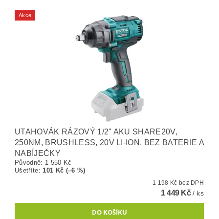
Akce
UTAHOVÁK RÁZOVÝ 1/2" AKU SHARE20V,
250NM, BRUSHLESS, 20V LI-ION, BEZ BATERIE A
NABÍJEČKY
Původně:
1 550 Kč
Ušetříte
:
101 Kč (–6 %)
1 198 Kč bez DPH
1 449 Kč
/ ks