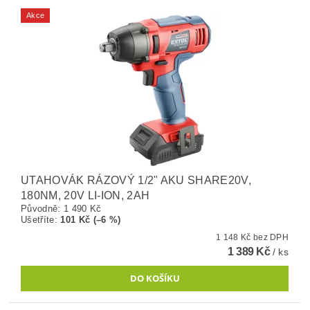
Akce
UTAHOVÁK RÁZOVÝ 1/2" AKU SHARE20V,
180NM, 20V LI-ION, 2AH
Původně:
1 490 Kč
Ušetříte
:
101 Kč (–6 %)
1 148 Kč bez DPH
1 389 Kč
/ ks