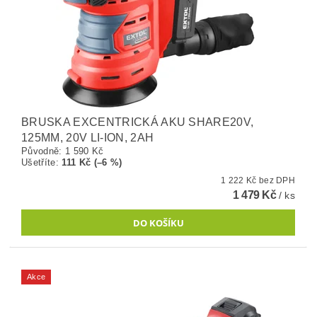
BRUSKA EXCENTRICKÁ AKU SHARE20V,
125MM, 20V LI-ION, 2AH
Původně:
1 590 Kč
Ušetříte
:
111 Kč (–6 %)
1 222 Kč bez DPH
1 479 Kč
/ ks
Akce