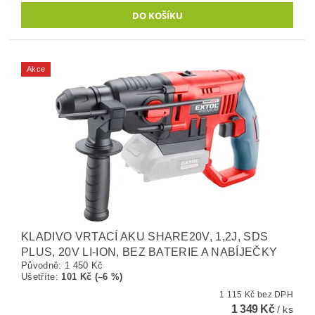
Akce
KLADIVO VRTACÍ AKU SHARE20V, 1,2J, SDS
PLUS, 20V LI-ION, BEZ BATERIE A NABÍJEČKY
Původně:
1 450 Kč
Ušetříte
:
101 Kč (–6 %)
1 115 Kč bez DPH
1 349 Kč
/ ks