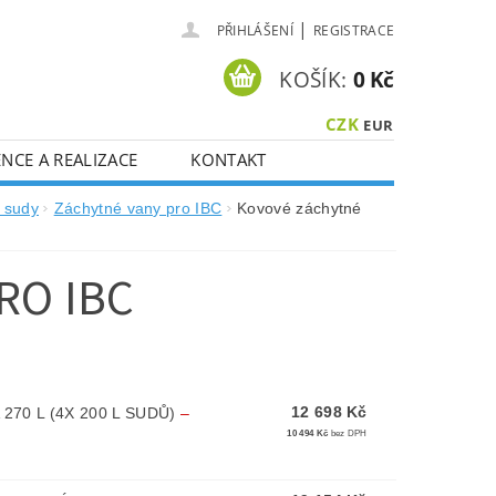
|
PŘIHLÁŠENÍ
REGISTRACE
KOŠÍK:
0 Kč
CZK
EUR
NCE A REALIZACE
KONTAKT
a sudy
Záchytné vany pro IBC
Kovové záchytné
RO IBC
12 698 Kč
70 L (4X 200 L SUDŮ)
–
10 494 Kč
bez DPH