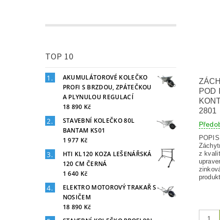
TOP 10
AKUMULÁTOROVÉ KOLEČKO
ZÁCH
PROFI S BRZDOU, ZPÁTEČKOU
POD 
A PLYNULOU REGULACÍ
KONT
18 890 Kč
2801
STAVEBNÍ KOLEČKO 80L
Předo
BANTAM KS01
POPI
1 977 Kč
Záchyt
HTI KL120 KOZA LEŠENÁŘSKÁ
z kvali
uprave
120 CM ČERNÁ
zinkov
1 640 Kč
ELEKTRO MOTOROVÝ TRAKAŘ S
NOSIČEM
18 890 Kč