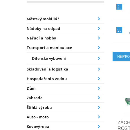
2.
Městský mobiliář
Nádoby na odpad
3.
Nářadí a hobby
Transport a manipulace
NEJPRO
Dílenské vybavení
Skladování a logistika
Hospodaření s vodou
Dům
Zahrada
Štíhlá výroba
Auto - moto
ZÁCH
Kovovýroba
ROŠT