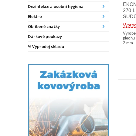
EKON
Dezinfekce a osobní hygiena
270 L
Elektro
SUDŮ
Vypro
Oblíbené značky
Vyrobe
Dárkové poukazy
plechu 
2 mm.
% Výprodej skladu