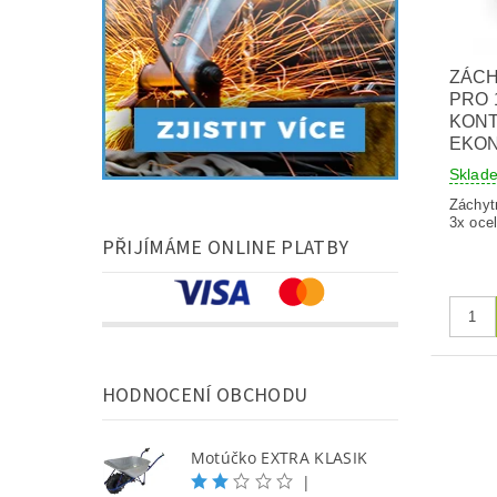
ZÁCH
PRO 
KONT
EKO
Skla
Záchyt
3x oce
PŘIJÍMÁME ONLINE PLATBY
HODNOCENÍ OBCHODU
Motúčko EXTRA KLASIK
|