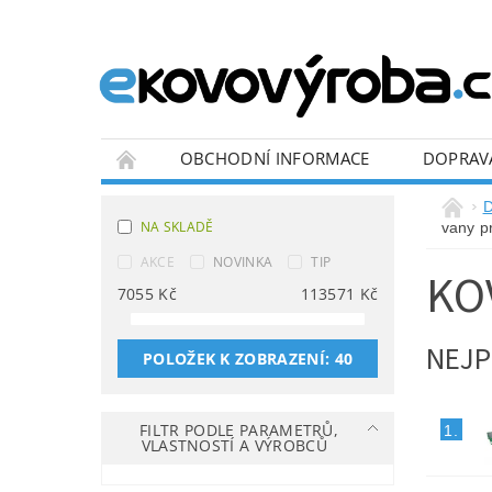
OBCHODNÍ INFORMACE
DOPRAV
BLOG
D
NA SKLADĚ
vany p
AKCE
NOVINKA
TIP
KO
7055
Kč
113571
Kč
NEJP
POLOŽEK K ZOBRAZENÍ:
40
FILTR PODLE PARAMETRŮ,
1.
VLASTNOSTÍ A VÝROBCŮ