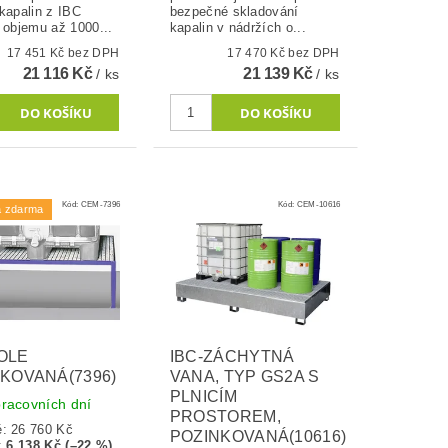
kapalin z IBC
bezpečné skladování
 objemu až 1000...
kapalin v nádržích o...
17 451 Kč bez DPH
17 470 Kč bez DPH
21 116 Kč
21 139 Kč
/ ks
/ ks
Kód:
CEM-7396
Kód:
CEM-10616
a zdarma
OLE
IBC-ZÁCHYTNÁ
KOVANÁ(7396)
VANA, TYP GS2A S
PLNICÍM
racovních dní
PROSTOREM,
ě:
26 760 Kč
POZINKOVANÁ(10616)
:
6 138 Kč (–22 %)