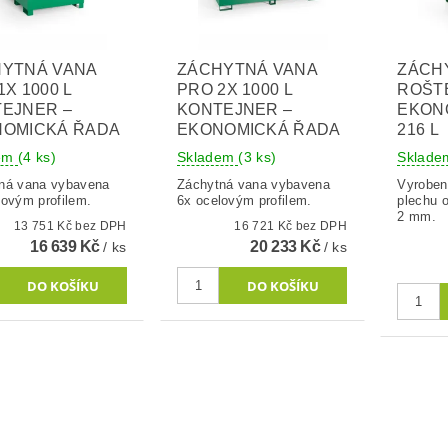
YTNÁ VANA
ZÁCHYTNÁ VANA
ZÁCH
1X 1000 L
PRO 2X 1000 L
ROŠT
EJNER –
KONTEJNER –
EKON
NOMICKÁ ŘADA
EKONOMICKÁ ŘADA
216 L
dem
(4 ks)
Skladem
(3 ks)
Sklad
ná vana vybavena
Záchytná vana vybavena
Vyroben
lovým profilem.
6x ocelovým profilem.
plechu o
2 mm.
13 751 Kč bez DPH
16 721 Kč bez DPH
16 639 Kč
20 233 Kč
/ ks
/ ks