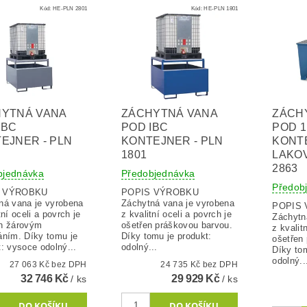
Kód:
HE-PLN 2801
Kód:
HE-PLN 1801
YTNÁ VANA
ZÁCHYTNÁ VANA
ZÁCH
IBC
POD IBC
POD 1
EJNER - PLN
KONTEJNER - PLN
KONT
1801
LAKOV
2863
bjednávka
Předobjednávka
Předob
S VÝROBKU
POPIS VÝROBKU
ná vana je vyrobena
Záchytná vana je vyrobena
POPIS
tní oceli a povrch je
z kvalitní oceli a povrch je
Záchytn
n žárovým
ošetřen práškovou barvou.
z kvalit
áním. Díky tomu je
Díky tomu je produkt:
ošetřen
produkt: vysoce odolný...
odolný...
Díky tom
odolný..
27 063 Kč bez DPH
24 735 Kč bez DPH
32 746 Kč
29 929 Kč
/ ks
/ ks