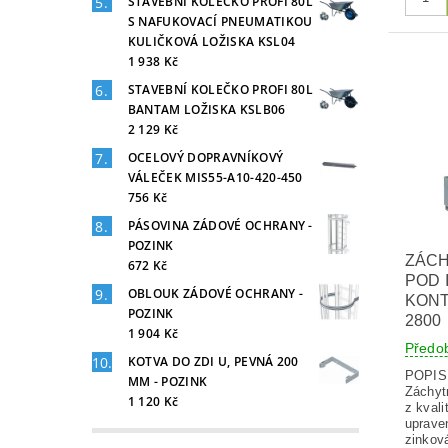
STAVEBNÍ KOLEČKO PROFI 80L
S NAFUKOVACÍ PNEUMATIKOU
KULIČKOVÁ LOŽISKA KSL04
1 938 Kč
STAVEBNÍ KOLEČKO PROFI 80L
BANTAM LOŽISKA KSLB06
2 129 Kč
OCELOVÝ DOPRAVNÍKOVÝ
VÁLEČEK MIS55-A10-420-450
756 Kč
PÁSOVINA ZÁDOVÉ OCHRANY -
POZINK
ZÁCH
672 Kč
POD 
OBLOUK ZÁDOVÉ OCHRANY -
KONT
POZINK
2800
1 904 Kč
Předo
KOTVA DO ZDI U, PEVNÁ 200
POPI
MM - POZINK
Záchyt
1 120 Kč
z kvali
uprave
zinkov