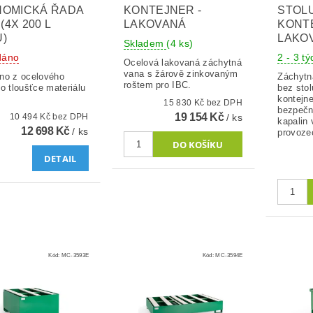
OMICKÁ ŘADA
KONTEJNER -
STOLU
 (4X 200 L
LAKOVANÁ
KONT
)
LAKO
Skladem
(4 ks)
dáno
2 - 3 t
Ocelová lakovaná záchytná
vana s žárově zinkovaným
no z ocelového
Záchytn
roštem pro IBC.
o tloušťce materiálu
bez stol
kontejne
15 830 Kč bez DPH
bezpečn
19 154 Kč
10 494 Kč bez DPH
/ ks
kapalin
12 698 Kč
/ ks
provozec
DETAIL
Kód:
MC-3593E
Kód:
MC-3594E