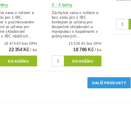
týdny
2 - 3 týdny
ná vana s roštem a
Záchytná vana s roštem a
olu pro 1 IBC
bez stolu pro 1 IBC
ner v pozinkovaném
kontejner je určena pro
ení je určena pro
bezpečné skladování a
né skladování
manipulaci s kapalinami v
 v IBC nádržích...
průmyslových...
18 474 Kč bez DPH
15 526 Kč bez DPH
22 354 Kč
18 786 Kč
/ ks
/ ks
DALŠÍ PRODUKTY