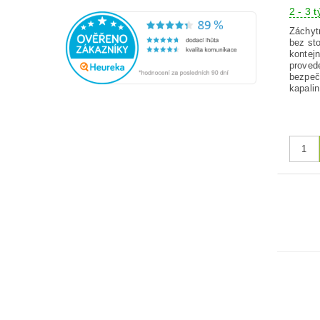
2 - 3 
Záchyt
bez st
kontej
proved
bezpeč
kapalin