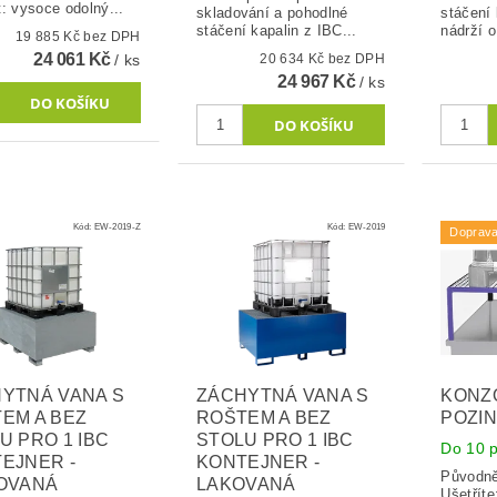
produkt: vysoce odolný...
skladování a pohodlné
stáčení 
stáčení kapalin z IBC...
nádrží o
19 885 Kč bez DPH
24 061 Kč
/ ks
20 634 Kč bez DPH
24 967 Kč
/ ks
Kód:
EW-2019-Z
Kód:
EW-2019
Doprav
YTNÁ VANA S
ZÁCHYTNÁ VANA S
KONZ
EM A BEZ
ROŠTEM A BEZ
POZIN
U PRO 1 IBC
STOLU PRO 1 IBC
Do 10 p
EJNER -
KONTEJNER -
Původn
OVANÁ
LAKOVANÁ
Ušetříte