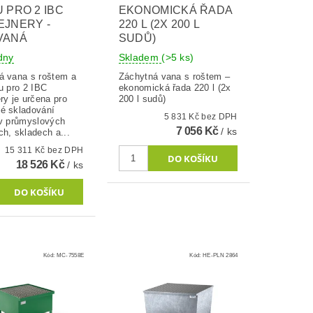
 PRO 2 IBC
EKONOMICKÁ ŘADA
EJNERY -
220 L (2X 200 L
VANÁ
SUDŮ)
ýdny
Skladem
(>5 ks)
á vana s roštem a
Záchytná vana s roštem –
u pro 2 IBC
ekonomická řada 220 l (2x
ry je určena pro
200 l sudů)
é skladování
5 831 Kč bez DPH
 v průmyslových
7 056 Kč
/ ks
h, skladech a...
15 311 Kč bez DPH
18 526 Kč
/ ks
Kód:
MC-7558E
Kód:
HE-PLN 2864