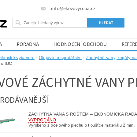
info@ekovovyroba.cz
A
PORADNA
HODNOCENÍ OBCHODU
REFERE
ílenské vybavení
Olejové hospodářství
Záchytné vany, regály n
ro IBC
VOVÉ ZÁCHYTNÉ VANY P
RODÁVANĚJŠÍ
ZÁCHYTNÁ VANA S ROŠTEM – EKONOMICKÁ ŘADA 2
VYPRODÁNO
Vyrobeno z ocelového plechu o tloušťce materiálu 2 mm.