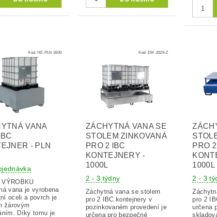
Kód:
HE-PLN 2800
Kód:
EW-2029-Z
YTNÁ VANA
ZÁCHYTNÁ VANA SE
ZÁCH
IBC
STOLEM ZINKOVANÁ
STOL
EJNER - PLN
PRO 2 IBC
PRO 2
KONTEJNERY -
KONT
1000L
1000L
bjednávka
2 - 3 týdny
2 - 3 t
S VÝROBKU
ná vana je vyrobena
Záchytná vana se stolem
Záchytn
tní oceli a povrch je
pro 2 IBC kontejnery v
pro 2 IB
n žárovým
pozinkovaném provedení je
určena 
áním. Díky tomu je
určena pro bezpečné
skladov