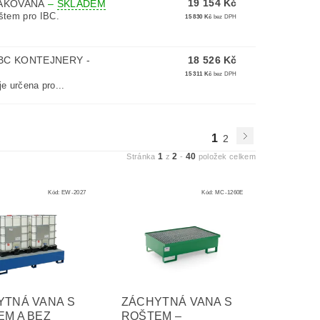
19 154 Kč
LAKOVANÁ
–
SKLADEM
štem pro IBC.
15 830 Kč
bez DPH
BC KONTEJNERY -
18 526 Kč
15 311 Kč
bez DPH
e určena pro...
1
2
1
2
40
Stránka
z
-
položek celkem
Kód:
EW-2027
Kód:
MC-1260E
YTNÁ VANA S
ZÁCHYTNÁ VANA S
EM A BEZ
ROŠTEM –