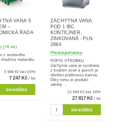
YTNÁ VANA S
ZÁCHYTNÁ VANA
EM –
POD 1 IBC
OMICKÁ ŘADA
KONTEJNER,
ZINKOVANÁ - PLN
2864
em
(>5 ks)
Předobjednávka
o z ocelového
 tloušťce materiálu
POPIS VÝROBKU
Záchytná vana je vyrobena
z kvalitní oceli a povrch je
5 989 Kč bez DPH
ošetřen práškovou barvou.
7 247 Kč
/ ks
Díky tomu je produkt:
odolný...
22 989 Kč bez DPH
27 817 Kč
/ ks