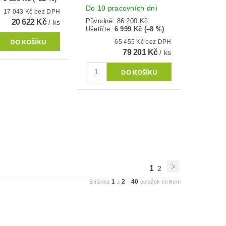
Do 10 pracovních dní
17 043 Kč bez DPH
Původně:
86 200 Kč
20 622 Kč
/ ks
Ušetříte
:
6 999 Kč (–8 %)
65 455 Kč bez DPH
79 201 Kč
/ ks
1
2
1
2
40
Stránka
z
-
položek celkem