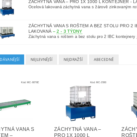
ZÁCHYTNÁ VANA – PRO 1X 1000 L KONTEJNER - 
Ocelová lakovaná záchytná vana s žárově zinkovaným ro
ZÁCHYTNÁ VANA S ROŠTEM A BEZ STOLU PRO 2 I
LAKOVANÁ
–
2 - 3 TÝDNY
Záchytná vana s roštem a bez stolu pro 2 IBC kontejnery j
DÁVANĚJŠÍ
NEJLEVNĚJŠÍ
NEJDRAŽŠÍ
ABECEDNĚ
Kód:
MC-6076E
Kód:
MC-3593
YTNÁ VANA S
ZÁCHYTNÁ VANA –
ZÁCH
EM –
PRO 1X 1000 L
ROŠT