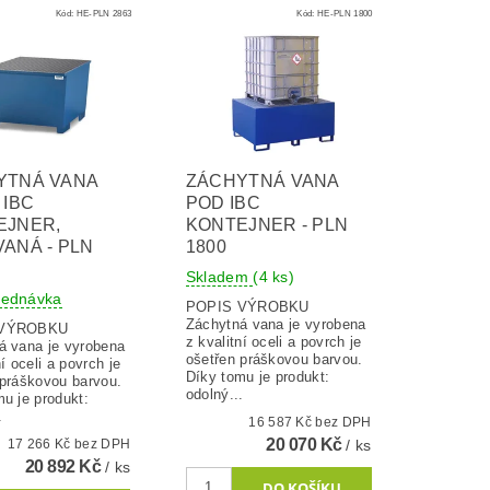
Kód:
HE-PLN 2863
Kód:
HE-PLN 1800
YTNÁ VANA
ZÁCHYTNÁ VANA
 IBC
POD IBC
EJNER,
KONTEJNER - PLN
ANÁ - PLN
1800
Skladem
(4 ks)
jednávka
POPIS VÝROBKU
Záchytná vana je vyrobena
 VÝROBKU
z kvalitní oceli a povrch je
á vana je vyrobena
ošetřen práškovou barvou.
ní oceli a povrch je
Díky tomu je produkt:
 práškovou barvou.
odolný...
u je produkt:
.
16 587 Kč bez DPH
20 070 Kč
17 266 Kč bez DPH
/ ks
20 892 Kč
/ ks