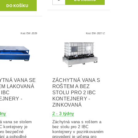
Kód:
EW-2029
Kód:
EW-2027-Z
YTNÁ VANA SE
ZÁCHYTNÁ VANA S
EM LAKOVANÁ
ROŠTEM A BEZ
 IBC
STOLU PRO 2 IBC
EJNERY -
KONTEJNERY -
ZINKOVANÁ
ýdny
2 - 3 týdny
á vana se stolem
Záchytná vana s roštem a
C kontejnery je
bez stolu pro 2 IBC
pro bezpečné
kontejnery v pozinkovaném
ání a pohodlné
provedení je určena pro