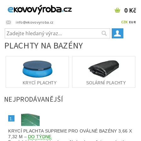
0 Kč
CZK
info@ekovovyroba.cz
EUR
PLACHTY NA BAZÉNY
KRYCÍ PLACHTY
SOLÁRNÍ PLACHTY
NEJPRODÁVANĚJŠÍ
1.
KRYCÍ PLACHTA SUPREME PRO OVÁLNÉ BAZÉNY 3,66 X
7,32 M
–
DO TÝDNE