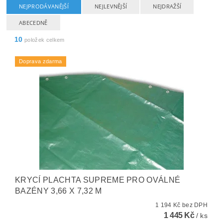
NEJPRODÁVANĚJŠÍ
NEJLEVNĚJŠÍ
NEJDRAŽŠÍ
ABECEDNĚ
10
položek celkem
Doprava zdarma
KRYCÍ PLACHTA SUPREME PRO OVÁLNÉ
BAZÉNY 3,66 X 7,32 M
1 194 Kč bez DPH
1 445 Kč
/ ks