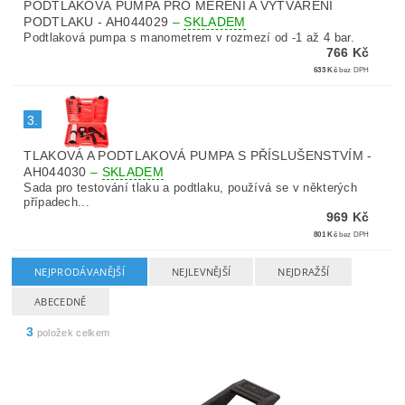
PODTLAKOVÁ PUMPA PRO MĚŘENÍ A VYTVÁŘENÍ
PODTLAKU - AH044029
–
SKLADEM
Podtlaková pumpa s manometrem v rozmezí od -1 až 4 bar.
766 Kč
633 Kč
bez DPH
3.
TLAKOVÁ A PODTLAKOVÁ PUMPA S PŘÍSLUŠENSTVÍM -
AH044030
–
SKLADEM
Sada pro testování tlaku a podtlaku, používá se v některých
případech...
969 Kč
801 Kč
bez DPH
NEJPRODÁVANĚJŠÍ
NEJLEVNĚJŠÍ
NEJDRAŽŠÍ
ABECEDNĚ
3
položek celkem