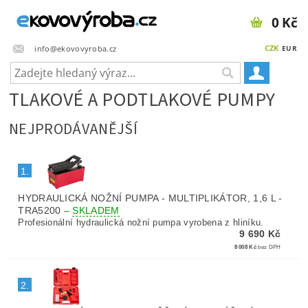
0 Kč
CZK
info@ekovovyroba.cz
EUR
TLAKOVÉ A PODTLAKOVÉ PUMPY
NEJPRODÁVANĚJŠÍ
1.
HYDRAULICKÁ NOŽNÍ PUMPA - MULTIPLIKÁTOR, 1,6 L -
TRA5200
–
SKLADEM
Profesionální hydraulická nožní pumpa vyrobena z hliníku.
9 690 Kč
8 008 Kč
bez DPH
2.