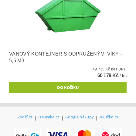
VANOVÝ KONTEJNER S ODPRUŽENÝMI VÍKY -
5,5 M3
49 735 Kč bez DPH
60 179 Kč
/ ks
Zboží.cz
|
Heureka.cz
|
Google nákupy
|
Akučko.cz