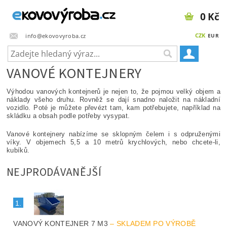
0 Kč
CZK
info@ekovovyroba.cz
EUR
VANOVÉ KONTEJNERY
Výhodou vanových kontejnerů je nejen to, že pojmou velký objem a
náklady všeho druhu. Rovněž se dají snadno naložit na nákladní
vozidlo. Poté je můžete převézt tam, kam potřebujete, například na
skládku a obsah podle potřeby vysypat.
Vanové kontejnery nabízíme se sklopným čelem i s odpruženými
víky. V objemech 5,5 a 10 metrů krychlových, nebo chcete-li,
kubíků.
NEJPRODÁVANĚJŠÍ
1.
VANOVÝ KONTEJNER 7 M3
–
SKLADEM PO VÝROBĚ