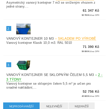
Asymetrický vanový kontejner 7 m3 se sníženým vhozem z
jedné strany....
61 347 Kč
50 700 Kč
bez DPH
2.
VANOVÝ KONTEJNER 10 M3
–
SKLADEM PO VÝROBĚ
Vanový kontejner Klasik 10,0 m3. RAL 5010
71 390 Kč
59 000 Kč
bez DPH
3.
VANOVÝ KONTEJNER SE SKLOPNÝM ČELEM 5,5 M3
–
2 -
3 TÝDNY
Vanový kontejner se sklopným čelem 5,5 m³ je určen pro
snadné nakládání,...
52 756 Kč
43 600 Kč
bez DPH
NEJPRODÁVANĚJŠÍ
NEJLEVNĚJŠÍ
NEJDRAŽŠÍ