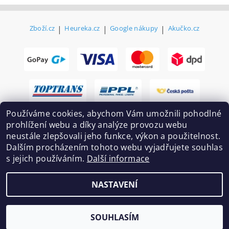
Zboží.cz
|
Heureka.cz
|
Google nákupy
|
Akučko.cz
Používáme cookies, abychom Vám umožnili pohodlné
prohlížení webu a díky analýze provozu webu
neustále zlepšovali jeho funkce, výkon a použitelnost.
Dalším procházením tohoto webu vyjadřujete souhlas
s jejich používáním.
Další informace
2026 ©
Ekovovyroba.cz
, všechna práva vyhrazena
NASTAVENÍ
Vytvořil Shoptet
SOUHLASÍM