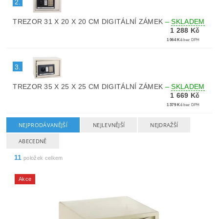
2.
TREZOR 31 X 20 X 20 CM DIGITÁLNÍ ZÁMEK
–
SKLADEM
1 288 Kč
1 064 Kč
bez DPH
3.
TREZOR 35 X 25 X 25 CM DIGITÁLNÍ ZÁMEK
–
SKLADEM
1 669 Kč
1 379 Kč
bez DPH
NEJPRODÁVANĚJŠÍ
NEJLEVNĚJŠÍ
NEJDRAŽŠÍ
ABECEDNĚ
11
položek celkem
Akce