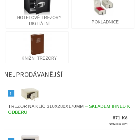
HOTELOVÉ TREZORY
POKLADNICE
DIGITÁLNÍ
KNIŽNÍ TREZORY
NEJPRODÁVANĚJŠÍ
1.
TREZOR NA KLÍČ 310X280X170MM
–
SKLADEM IHNED K
ODBĚRU
871 Kč
720 Kč
bez DPH