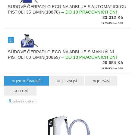
SUDOVÉ ČERPADLO ECO NA ADBLUE S AUTOMATICKOU
PISTOLÍ 35 L/MIN(10870)
–
DO 10 PRACOVNÍCH DNÍ
23 312 Kč
19 266 Kč
bez DPH
3.
SUDOVÉ ČERPADLO ECO NA ADBLUE S MANUÁLNÍ
PISTOLÍ 80 L/MIN(10869)
–
DO 10 PRACOVNÍCH DNÍ
20 054 Kč
16 574 Kč
bez DPH
NEJPRODÁVANĚJŠÍ
NEJLEVNĚJŠÍ
NEJDRAŽŠÍ
ABECEDNĚ
5
položek celkem