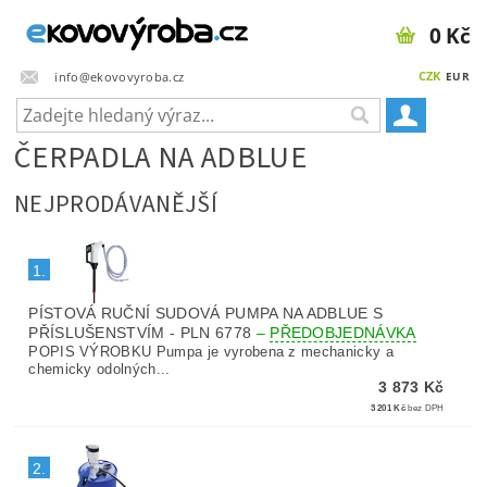
0 Kč
CZK
info@ekovovyroba.cz
EUR
ČERPADLA NA ADBLUE
NEJPRODÁVANĚJŠÍ
1.
PÍSTOVÁ RUČNÍ SUDOVÁ PUMPA NA ADBLUE S
PŘÍSLUŠENSTVÍM - PLN 6778
–
PŘEDOBJEDNÁVKA
POPIS VÝROBKU Pumpa je vyrobena z mechanicky a
chemicky odolných...
3 873 Kč
3 201 Kč
bez DPH
2.