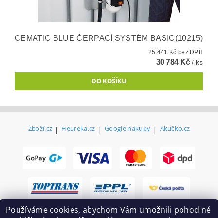
CEMATIC BLUE ČERPACÍ SYSTÉM BASIC(10215)
25 441 Kč bez DPH
30 784 Kč
/ ks
Zboží.cz
|
Heureka.cz
|
Google nákupy
|
Akučko.cz
Používáme cookies, abychom Vám umožnili pohodlné