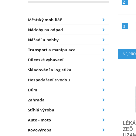
2.
Městský mobiliář
3.
Nádoby na odpad
Nářadí a hobby
Transport a manipulace
NEJPRO
Dílenské vybavení
Skladování a logistika
Hospodaření s vodou
Dům
Zahrada
Štíhlá výroba
Auto - moto
LÉKÁ
ZEĎ
Kovovýroba
UZA