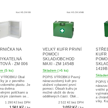
Kód:
HE-ZM 006
Kód:
HE-ZM 1454B
RNIČKA NA
VELKÝ KUFR PRVNÍ
STŘE
POMOCI
KUFR
MYKATELNÁ
SKLAD/OBCHOD
POMO
TOVÁ - ZM 006
MAXI - ZM 1454B
SKLAD
1419B
dem
(5 ks)
Skladem
(>5 ks)
Sklad
VÝROBKU Obal
POPIS VÝROBKU Pevný
ičky je z pevného
nárazuvzdorný kufr pro
POPIS VÝ
vzdorného plastu. Je
uložení vybavení první
nárazuv
ena dvěma
pomoci. Obsah kufru je
vnitřní 
telnými poličkami a
možné uložit do dvou
vyjímat
rickým zámkem se...
oddělených částí. Obě...
a chrán
víky. Kuf
1 290 Kč bez DPH
2 522 Kč bez DPH
1 561 Kč
3 052 Kč
/ ks
/ ks