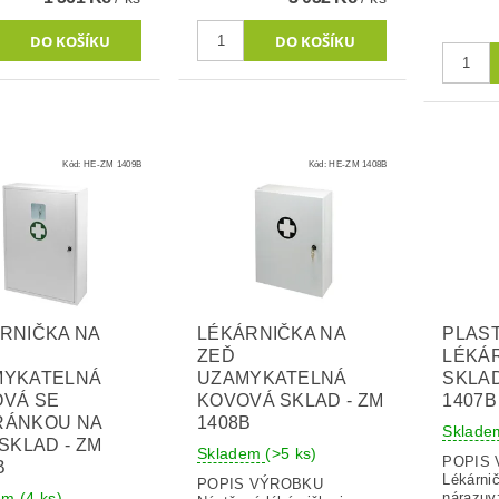
Kód:
HE-ZM 1409B
Kód:
HE-ZM 1408B
RNIČKA NA
LÉKÁRNIČKA NA
PLAS
ZEĎ
LÉKÁ
MYKATELNÁ
UZAMYKATELNÁ
SKLAD
VÁ SE
KOVOVÁ SKLAD - ZM
1407B
RÁNKOU NA
1408B
Sklad
 SKLAD - ZM
Skladem
(>5 ks)
POPIS
B
Lékárni
POPIS VÝROBKU
dem
(4 ks)
nárazuv