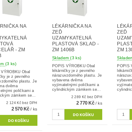
RNIČKA NA
LÉKÁRNIČKA NA
LÉKÁ
ZEĎ
ZEĎ
MYKATELNÁ
UZAMYKATELNÁ
UZAM
STOVÁ
PLASTOVÁ SKLAD -
PLAST
ELÁŘ - ZM
ZM 1406B
ZM 13
B
Skladem
(3 ks)
Sklad
dem
(3 ks)
POPIS VÝROBKU Obal
POPIS V
lékárničky je z pevného
lékárnič
VÝROBKU Obal
nárazuvzdorného plastu. Je
nárazuv
ičky je z pevného
vybavena dvěma
vybave
vzdorného plastu. Je
vyjímatelnými poličkami a
vyjímat
ena dvěma
cylindrickým zámkem se...
cylindr
telnými poličkami a
rickým zámkem se...
2 289 Kč bez DPH
2 770 Kč
2 124 Kč bez DPH
/ ks
2 570 Kč
/ ks