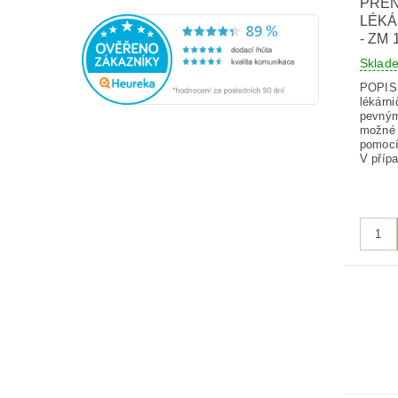
PŘE
LÉKÁ
- ZM 
Skla
POPIS 
lékárni
pevným
možné 
pomocí
V přípa