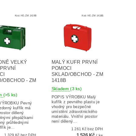
Kód:
HE-ZM 1419B
Kód:
HE-ZM 1418B
DNĚ VELKÝ
MALÝ KUFR PRVNÍ
 PRVNÍ
POMOCI
CI
SKLAD/OBCHOD - ZM
/OBCHOD - ZM
1418B
Skladem
(3 ks)
em
(>5 ks)
POPIS VÝROBKU Malý
kufřík z pevného plastu je
ROBKU Pevný
vhodný pro bezpečné
zdorný kufřík má
umístění zdravotnického
prostor dělený
materiálu. Vnitřní prostor
elnými přepážkami
není dělený...
ěný průhlednými
řík je...
1 261 Kč bez DPH
1 526 Kč
1 329 Kč bez DPH
/ ks