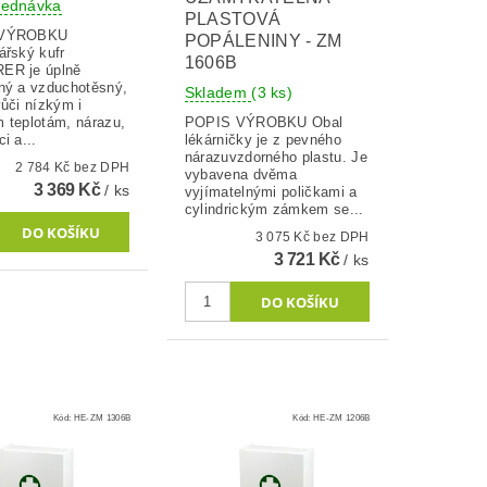
jednávka
PLASTOVÁ
 VÝROBKU
POPÁLENINY - ZM
ářský kufr
1606B
ER je úplně
ný a vzduchotěsný,
Skladem
(3 ks)
ůči nízkým i
 teplotám, nárazu,
POPIS VÝROBKU Obal
i a...
lékárničky je z pevného
nárazuvzdorného plastu. Je
2 784 Kč bez DPH
vybavena dvěma
3 369 Kč
/ ks
vyjímatelnými poličkami a
cylindrickým zámkem se...
3 075 Kč bez DPH
3 721 Kč
/ ks
Kód:
HE-ZM 1306B
Kód:
HE-ZM 1206B