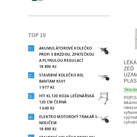
TOP 10
AKUMULÁTOROVÉ KOLEČKO
PROFI S BRZDOU, ZPÁTEČKOU
A PLYNULOU REGULACÍ
LÉKÁ
18 890 Kč
ZEĎ
UZA
STAVEBNÍ KOLEČKO 80L
PLAS
BANTAM KS01
1 977 Kč
Skla
HTI KL120 KOZA LEŠENÁŘSKÁ
POPIS 
120 CM ČERNÁ
lékárn
nárazu
1 640 Kč
vybav
ELEKTRO MOTOROVÝ TRAKAŘ S
vyjíma
cylind
NOSIČEM
18 890 Kč