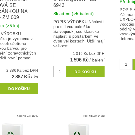
Předob
VÁ SE
6943
POPIS
RÁNKOU NA
Skladem
(>5 balení)
Záchran
- ZM 009
EXPLOR
POPIS VÝROBKU Náplasti
vodotěs
dem
(>5 ks)
pro citlivou pokožku
odolný v
Salvequick jsou klasické
S VÝROBKU
vysokým
náplasti s polštářkem ve
ička je vyrobena z
deformac
dvou velikostech. Užší mají
oceli ošetřené
velikost...
vou barvou pro
nění zdravotnických
1 319 Kč bez DPH
edků první pomoci.
1 596 Kč
/ balení
2 386 Kč bez DPH
2 887 Kč
/ ks
Kód:
HE-ZM 1506B
Kód:
HE-ZM 1406B