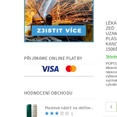
LÉKÁ
ZEĎ
UZA
PLA
KANC
1506
Skla
PŘIJÍMÁME ONLINE PLATBY
POPIS 
lékárn
nárazu
vybav
vyjíma
cylind
HODNOCENÍ OBCHODU
Plastová nádrž na dešťovou vodu SEINE 650 l, písková
|