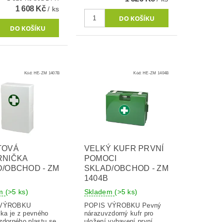
1 608 Kč
/ ks
Kód:
HE-ZM 1407B
Kód:
HE-ZM 1404B
TOVÁ
VELKÝ KUFR PRVNÍ
RNIČKA
POMOCI
/OBCHOD - ZM
SKLAD/OBCHOD - ZM
1404B
em
(>5 ks)
Skladem
(>5 ks)
 VÝROBKU
POPIS VÝROBKU Pevný
čka je z pevného
nárazuvzdorný kufr pro
zdorného plastu se
uložení vybavení první