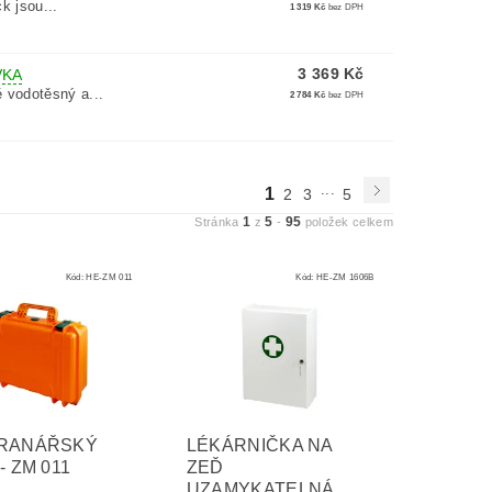
 jsou...
1 319 Kč
bez DPH
3 369 Kč
VKA
vodotěsný a...
2 784 Kč
bez DPH
...
1
2
3
5
1
5
95
Stránka
z
-
položek celkem
Kód:
HE-ZM 011
Kód:
HE-ZM 1606B
RANÁŘSKÝ
LÉKÁRNIČKA NA
- ZM 011
ZEĎ
UZAMYKATELNÁ