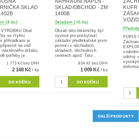
NOSNÁ
NÁHRADNÍ NÁPLŇ -
ZÁCH
RNIČKA SKLAD
SKLAD/OBCHOD - ZM
KUFR 
1402B
1400B
ZÁSA
VOZID
dem
(4 ks)
Skladem
(>5 ks)
Předob
VÝROBKU Obal
Obsah této lékárničky byl
čky se čtyřmi
vyvinut pro poskytnutí
POPIS
i přihrádkami je
základní předlékařské první
Záchran
připevnit na zeď
pomoci v obchodech,
EXPLOR
 nástěnného držáku.
skladech, obchodních
vodotěs
dě potřeby je...
centrech apod. Tato...
odolný v
vysokým
1 775 Kč bez DPH
834 Kč bez DPH
deformac
2 148 Kč
1 009 Kč
/ ks
/ ks
DALŠÍ PRODUKTY