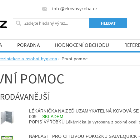
info@ekovovyroba.cz
A
PORADNA
HODNOCENÍ OBCHODU
REFERE
ezinfekce a osobní hygiena
První pomoc
VNÍ POMOC
RODÁVANĚJŠÍ
LÉKÁRNIČKA NA ZEĎ UZAMYKATELNÁ KOVOVÁ SE 
009
–
SKLADEM
POPIS VÝROBKU Lékárnička je vyrobena z odolné oceli o
NÁPLASTI PRO CITLIVOU POKOŽKU SALVEQUICK -