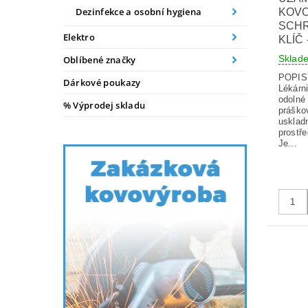
Dezinfekce a osobní hygiena
KOVO
SCH
Elektro
KLÍČ 
Skla
Oblíbené značky
POPI
Dárkové poukazy
Lékárn
odolné 
% Výprodej skladu
práško
usklad
prostř
Je...