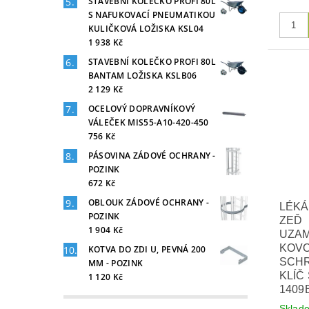
STAVEBNÍ KOLEČKO PROFI 80L
S NAFUKOVACÍ PNEUMATIKOU
KULIČKOVÁ LOŽISKA KSL04
1 938 Kč
STAVEBNÍ KOLEČKO PROFI 80L
BANTAM LOŽISKA KSLB06
2 129 Kč
OCELOVÝ DOPRAVNÍKOVÝ
VÁLEČEK MIS55-A10-420-450
756 Kč
PÁSOVINA ZÁDOVÉ OCHRANY -
POZINK
672 Kč
OBLOUK ZÁDOVÉ OCHRANY -
LÉKÁ
POZINK
ZEĎ
1 904 Kč
UZA
KOVO
KOTVA DO ZDI U, PEVNÁ 200
SCH
MM - POZINK
KLÍČ
1 120 Kč
1409
Skla