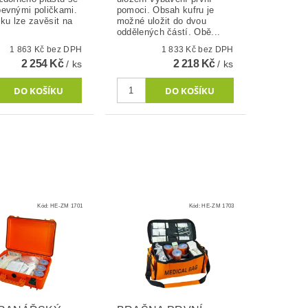
evnými poličkami.
pomoci. Obsah kufru je
ku lze zavěsit na
možné uložit do dvou
oddělených částí. Obě...
1 863 Kč bez DPH
1 833 Kč bez DPH
2 254 Kč
2 218 Kč
/ ks
/ ks
Kód:
HE-ZM 1701
Kód:
HE-ZM 1703