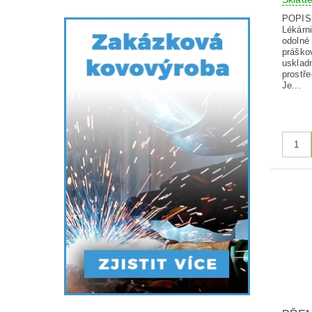
POPI
Lékárn
odolné 
práško
usklad
prostř
Je...