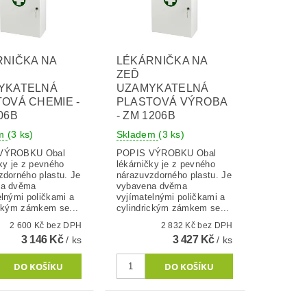
RNIČKA NA
LÉKÁRNIČKA NA
ZEĎ
YKATELNÁ
UZAMYKATELNÁ
OVÁ CHEMIE -
PLASTOVÁ VÝROBA
06B
- ZM 1206B
em
(3 ks)
Skladem
(3 ks)
ÝROBKU Obal
POPIS VÝROBKU Obal
ky je z pevného
lékárničky je z pevného
zdorného plastu. Je
nárazuvzdorného plastu. Je
na dvěma
vybavena dvěma
elnými poličkami a
vyjímatelnými poličkami a
ickým zámkem se...
cylindrickým zámkem se...
2 600 Kč bez DPH
2 832 Kč bez DPH
3 146 Kč
3 427 Kč
/ ks
/ ks