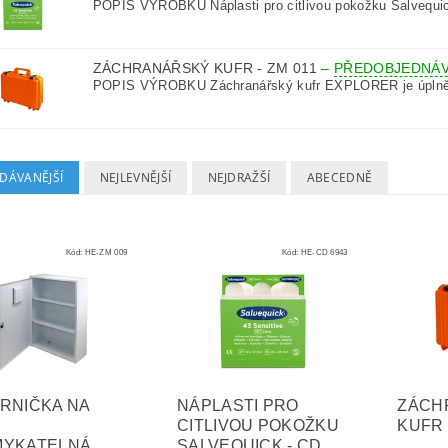
POPIS VÝROBKU Náplasti pro citlivou pokožku Salvequick
ZÁCHRANÁŘSKÝ KUFR - ZM 011
–
PŘEDOBJEDNÁ
POPIS VÝROBKU Záchranářský kufr EXPLORER je úplně 
DÁVANĚJŠÍ
NEJLEVNĚJŠÍ
NEJDRAŽŠÍ
ABECEDNĚ
Kód:
HE-ZM 009
Kód:
HE-CD 6943
RNIČKA NA
NÁPLASTI PRO
ZÁCH
CITLIVOU POKOŽKU
KUFR 
MYKATELNÁ
SALVEQUICK - CD