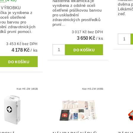
Nástěnná lékárnička je
dvěma p
vyrobena z odolné oceli
S VÝROBKU
Lékárnič
ošetřené práškovou barvou
ička je vyrobena z
zeď.
pro uskladnění
oceli ošetřené
zdravotnických prostředků
vou barvou pro
první...
nění zdravotnických
edků první pomoci.
3 017 Kč bez DPH
3 650 Kč
/ ks
3 453 Kč bez DPH
4 178 Kč
/ ks
Kód:
HE-ZM 1402B
Kód:
HE-ZM 1400B