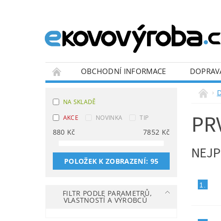
OBCHODNÍ INFORMACE
DOPRAV
BLOG
D
NA SKLADĚ
PR
AKCE
NOVINKA
TIP
880
Kč
7852
Kč
NEJP
POLOŽEK K ZOBRAZENÍ:
95
1.
FILTR PODLE PARAMETRŮ,
VLASTNOSTÍ A VÝROBCŮ