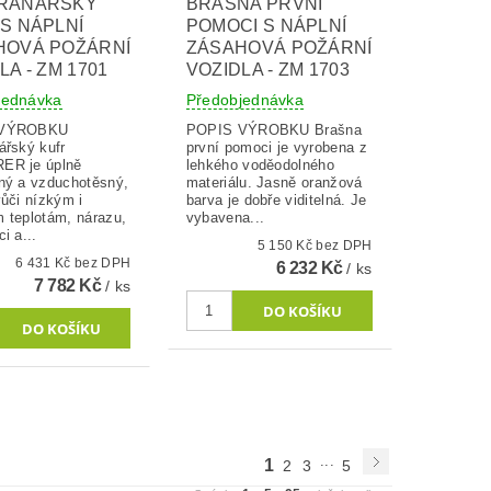
RANÁŘSKÝ
BRAŠNA PRVNÍ
S NÁPLNÍ
POMOCI S NÁPLNÍ
HOVÁ POŽÁRNÍ
ZÁSAHOVÁ POŽÁRNÍ
LA - ZM 1701
VOZIDLA - ZM 1703
jednávka
Předobjednávka
 VÝROBKU
POPIS VÝROBKU Brašna
ářský kufr
první pomoci je vyrobena z
ER je úplně
lehkého voděodolného
ný a vzduchotěsný,
materiálu. Jasně oranžová
ůči nízkým i
barva je dobře viditelná. Je
 teplotám, nárazu,
vybavena...
i a...
5 150 Kč bez DPH
6 431 Kč bez DPH
6 232 Kč
/ ks
7 782 Kč
/ ks
...
1
2
3
5