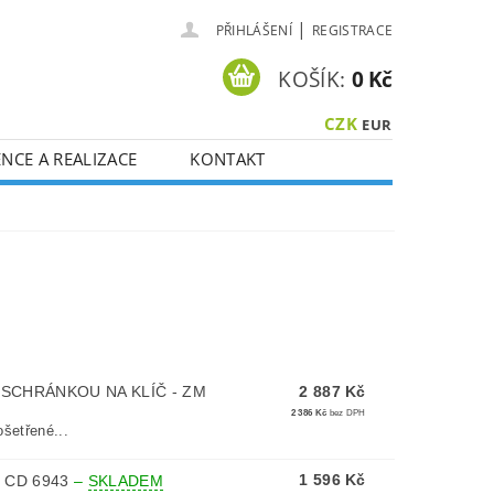
|
PŘIHLÁŠENÍ
REGISTRACE
KOŠÍK:
0 Kč
CZK
EUR
NCE A REALIZACE
KONTAKT
SCHRÁNKOU NA KLÍČ - ZM
2 887 Kč
2 386 Kč
bez DPH
šetřené...
1 596 Kč
 CD 6943
–
SKLADEM