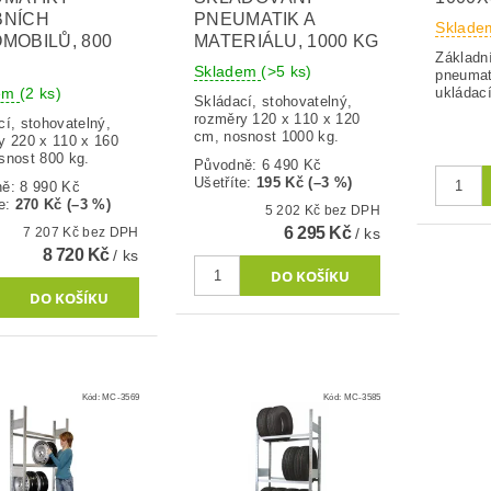
BNÍCH
PNEUMATIK A
Sklade
MOBILŮ, 800
MATERIÁLU, 1000 KG
Základní
Skladem
(>5 ks)
pneumat
dem
(2 ks)
ukládac
Skládací, stohovatelný,
rozměry 120 x 110 x 120
cí, stohovatelný,
cm, nosnost 1000 kg.
y 220 x 110 x 160
snost 800 kg.
Původně:
6 490 Kč
Ušetříte
:
195 Kč (–3 %)
ně:
8 990 Kč
e
:
270 Kč (–3 %)
5 202 Kč bez DPH
6 295 Kč
7 207 Kč bez DPH
/ ks
8 720 Kč
/ ks
Kód:
MC-3569
Kód:
MC-3585