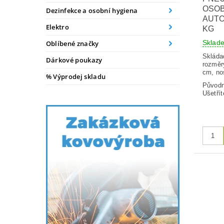
OSO
Dezinfekce a osobní hygiena
AUTO
Elektro
KG
Skla
Oblíbené značky
Skláda
Dárkové poukazy
rozměr
cm, no
% Výprodej skladu
Původ
Ušetřít