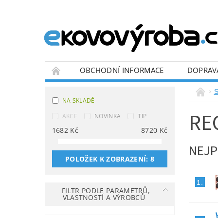
OBCHODNÍ INFORMACE
DOPRAV
BLOG
S
NA SKLADĚ
RE
AKCE
NOVINKA
TIP
1682
Kč
8720
Kč
NEJP
POLOŽEK K ZOBRAZENÍ:
8
1.
FILTR PODLE PARAMETRŮ,
VLASTNOSTÍ A VÝROBCŮ