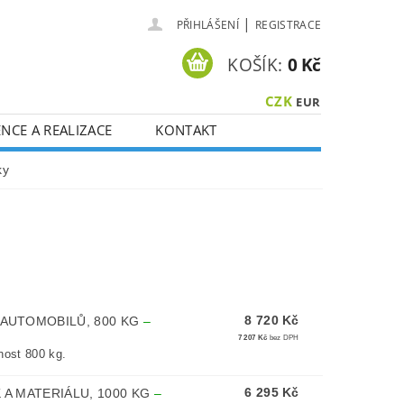
|
PŘIHLÁŠENÍ
REGISTRACE
KOŠÍK:
0 Kč
CZK
EUR
NCE A REALIZACE
KONTAKT
ky
8 720 Kč
AUTOMOBILŮ, 800 KG
–
7 207 Kč
bez DPH
nost 800 kg.
6 295 Kč
A MATERIÁLU, 1000 KG
–