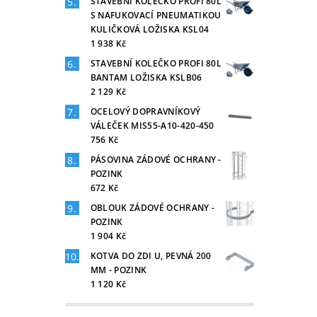
STAVEBNÍ KOLEČKO PROFI 80L
S NAFUKOVACÍ PNEUMATIKOU
KULIČKOVÁ LOŽISKA KSL04
1 938 Kč
STAVEBNÍ KOLEČKO PROFI 80L
BANTAM LOŽISKA KSLB06
2 129 Kč
OCELOVÝ DOPRAVNÍKOVÝ
VÁLEČEK MIS55-A10-420-450
756 Kč
PÁSOVINA ZÁDOVÉ OCHRANY -
POZINK
672 Kč
OBLOUK ZÁDOVÉ OCHRANY -
POZINK
1 904 Kč
KOTVA DO ZDI U, PEVNÁ 200
MM - POZINK
1 120 Kč