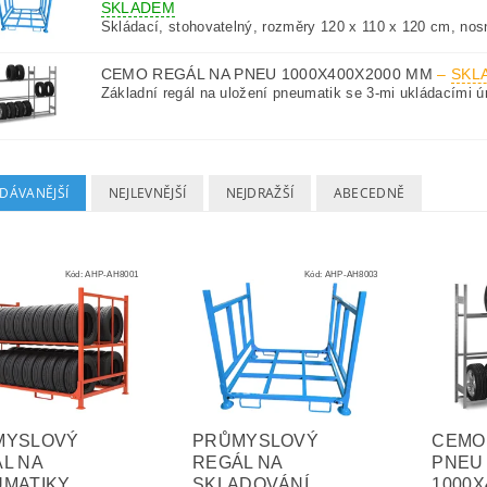
SKLADEM
Skládací, stohovatelný, rozměry 120 x 110 x 120 cm, nos
CEMO REGÁL NA PNEU 1000X400X2000 MM
–
SKL
Základní regál na uložení pneumatik se 3-mi ukládacími ú
DÁVANĚJŠÍ
NEJLEVNĚJŠÍ
NEJDRAŽŠÍ
ABECEDNĚ
Kód:
AHP-AH8001
Kód:
AHP-AH8003
MYSLOVÝ
PRŮMYSLOVÝ
CEMO
L NA
REGÁL NA
PNEU
MATIKY
SKLADOVÁNÍ
1000X