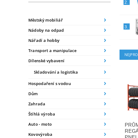
2.
Městský mobiliář
3.
Nádoby na odpad
Nářadí a hobby
Transport a manipulace
NEJPRO
Dílenské vybavení
Skladování a logistika
Hospodaření s vodou
Dům
Zahrada
Štíhlá výroba
Auto - moto
PRŮ
REGÁ
Kovovýroba
PNEU