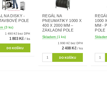
L NA DISKY -
REGÁL NA
REGÁ
TAVBOVÉ POLE
PNEUMATIKY 1000 X
1000 X
400 X 2000 MM –
MM - 
dem
(3 ks)
ZÁKLADNÍ POLE
POLE
1 490 Kč bez DPH
Skladem
(1 ks)
Sklad
1 803 Kč
/ ks
1 990 Kč bez DPH
2 408 Kč
/ ks