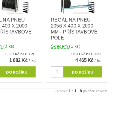
L NA PNEU
REGÁL NA PNEU
 400 X 2000
2056 X 400 X 2000
PŘÍSTAVBOVÉ
MM - PŘÍSTAVBOVÉ
POLE
em
(3 ks)
Skladem
(1 ks)
1 390 Kč bez DPH
3 690 Kč bez DPH
1 682 Kč
4 465 Kč
/ ks
/ ks
1
1
8
Stránka
z
-
položek celkem