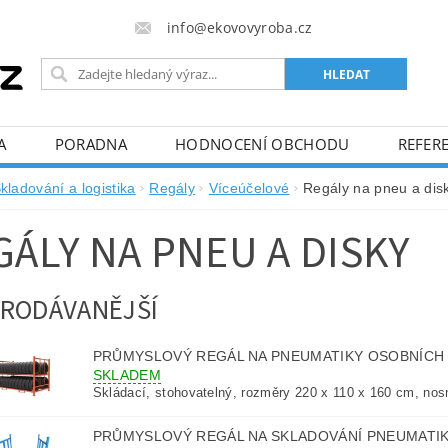
info@ekovovyroba.cz
A
PORADNA
HODNOCENÍ OBCHODU
REFERE
kladování a logistika
Regály
Víceúčelové
Regály na pneu a dis
GÁLY NA PNEU A DISKY
RODÁVANĚJŠÍ
PRŮMYSLOVÝ REGÁL NA PNEUMATIKY OSOBNÍCH 
SKLADEM
Skládací, stohovatelný, rozměry 220 x 110 x 160 cm, nos
PRŮMYSLOVÝ REGÁL NA SKLADOVÁNÍ PNEUMATIK 