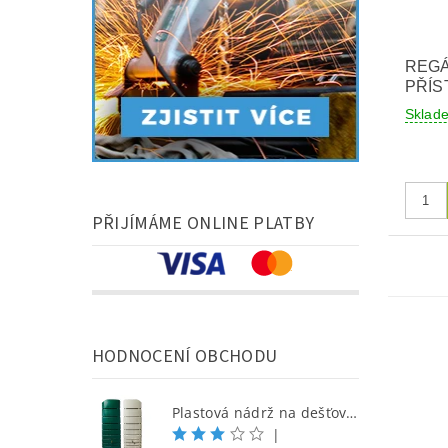
REGÁ
PŘÍS
Skla
PŘIJÍMÁME ONLINE PLATBY
HODNOCENÍ OBCHODU
Plastová nádrž na dešťovou vodu SEINE 650 l, písková
|