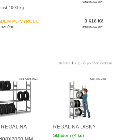
5 202 Kč
bez DPH
nost 1000 kg.
3 618 Kč
ADEM PO VÝROBĚ
rovněmi.
2 990 Kč
bez DPH
1
1
8
Stránka
z
-
položek celkem
Kód:
CEM-9521
Kód:
MC-3568
 REGÁL NA
REGÁL NA DISKY
Skladem
(4 ks)
400X2000 MM