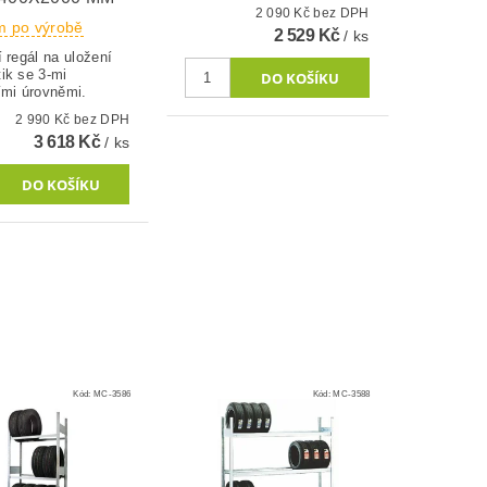
2 090 Kč bez DPH
m po výrobě
2 529 Kč
/ ks
 regál na uložení
ik se 3-mi
ími úrovněmi.
2 990 Kč bez DPH
3 618 Kč
/ ks
Kód:
MC-3586
Kód:
MC-3588