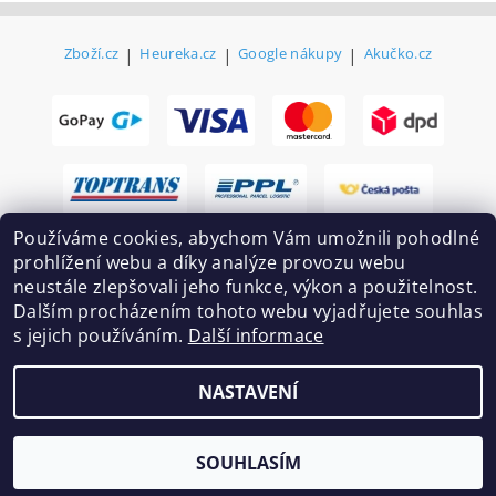
Zboží.cz
|
Heureka.cz
|
Google nákupy
|
Akučko.cz
Používáme cookies, abychom Vám umožnili pohodlné
prohlížení webu a díky analýze provozu webu
neustále zlepšovali jeho funkce, výkon a použitelnost.
Dalším procházením tohoto webu vyjadřujete souhlas
s jejich používáním.
Další informace
2026 ©
Ekovovyroba.cz
, všechna práva vyhrazena
NASTAVENÍ
Vytvořil Shoptet
SOUHLASÍM