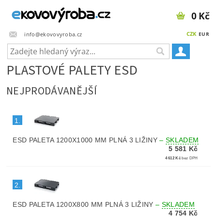
0 Kč
CZK
info@ekovovyroba.cz
EUR
PLASTOVÉ PALETY ESD
NEJPRODÁVANĚJŠÍ
1.
ESD PALETA 1200X1000 MM PLNÁ 3 LIŽINY
–
SKLADEM
5 581 Kč
4 612 Kč
bez DPH
2.
ESD PALETA 1200X800 MM PLNÁ 3 LIŽINY
–
SKLADEM
4 754 Kč