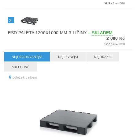
3 929 Kč
bez DPH
3.
ESD PALETA 1200X1000 MM 3 LIŽINY
–
SKLADEM
2 080 Kč
1 719 Kč
bez DPH
NEJPRODÁVANĚJŠÍ
NEJLEVNĚJŠÍ
NEJDRAŽŠÍ
ABECEDNĚ
6
položek celkem