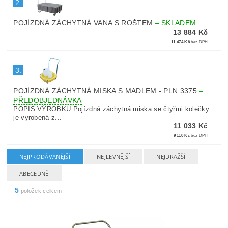
2.
POJÍZDNÁ ZÁCHYTNÁ VANA S ROŠTEM
–
SKLADEM
13 884 Kč
11 474 Kč
bez DPH
3.
POJÍZDNÁ ZÁCHYTNÁ MISKA S MADLEM - PLN 3375
–
PŘEDOBJEDNÁVKA
POPIS VÝROBKU Pojízdná záchytná miska se čtyřmi kolečky
je vyrobená z...
11 033 Kč
9 118 Kč
bez DPH
NEJPRODÁVANĚJŠÍ
NEJLEVNĚJŠÍ
NEJDRAŽŠÍ
ABECEDNĚ
5
položek celkem