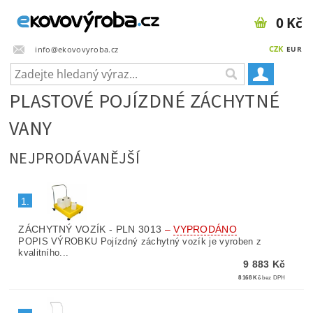
0 Kč
CZK
info@ekovovyroba.cz
EUR
PLASTOVÉ POJÍZDNÉ ZÁCHYTNÉ
VANY
NEJPRODÁVANĚJŠÍ
1.
ZÁCHYTNÝ VOZÍK - PLN 3013
–
VYPRODÁNO
POPIS VÝROBKU Pojízdný záchytný vozík je vyroben z
kvalitního...
9 883 Kč
8 168 Kč
bez DPH