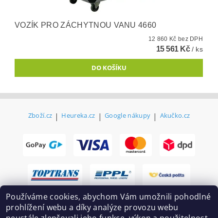
VOZÍK PRO ZÁCHYTNOU VANU 4660
12 860 Kč bez DPH
15 561 Kč
/ ks
Zboží.cz
|
Heureka.cz
|
Google nákupy
|
Akučko.cz
Používáme cookies, abychom Vám umožnili pohodlné
prohlížení webu a díky analýze provozu webu