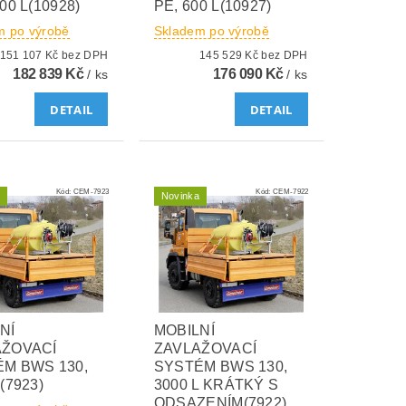
00 L(10928)
PE, 600 L(10927)
m po výrobě
Skladem po výrobě
151 107 Kč bez DPH
145 529 Kč bez DPH
182 839 Kč
176 090 Kč
/ ks
/ ks
DETAIL
DETAIL
Kód:
CEM-7923
Kód:
CEM-7922
Novinka
NÍ
MOBILNÍ
AŽOVACÍ
ZAVLAŽOVACÍ
M BWS 130,
SYSTÉM BWS 130,
(7923)
3000 L KRÁTKÝ S
ODSAZENÍM(7922)