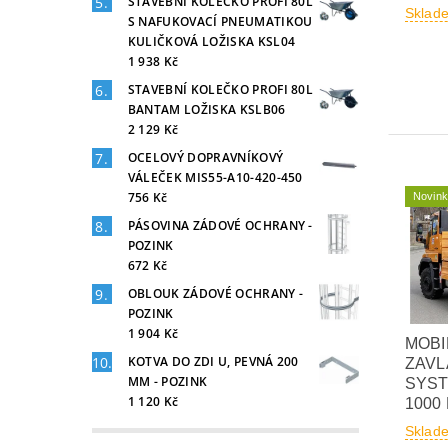
STAVEBNÍ KOLEČKO PROFI 80L
Sklad
S NAFUKOVACÍ PNEUMATIKOU
KULIČKOVÁ LOŽISKA KSL04
1 938 Kč
STAVEBNÍ KOLEČKO PROFI 80L
BANTAM LOŽISKA KSLB06
2 129 Kč
OCELOVÝ DOPRAVNÍKOVÝ
VÁLEČEK MIS55-A10-420-450
756 Kč
Novin
PÁSOVINA ZÁDOVÉ OCHRANY -
POZINK
672 Kč
OBLOUK ZÁDOVÉ OCHRANY -
POZINK
1 904 Kč
MOBI
KOTVA DO ZDI U, PEVNÁ 200
ZAVL
MM - POZINK
SYST
1 120 Kč
1000
Sklad