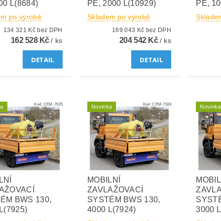
00 L(8684)
PE, 2000 L(10929)
PE, 10
em po výrobě
Skladem po výrobě
Sklade
134 321 Kč bez DPH
169 043 Kč bez DPH
162 528 Kč
204 542 Kč
/ ks
/ ks
DETAIL
DETAIL
Kód:
CEM-7925
Kód:
CEM-7924
ka
Novinka
Novinka
LNÍ
MOBILNÍ
MOBIL
AŽOVACÍ
ZAVLAŽOVACÍ
ZAVL
ÉM BWS 130,
SYSTÉM BWS 130,
SYSTÉ
L(7925)
4000 L(7924)
3000 L