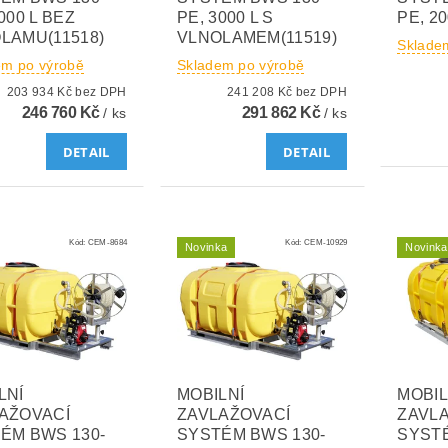
000 L BEZ
PE, 3000 L S
PE, 20
LAMU(11518)
VLNOLAMEM(11519)
Sklade
em po výrobě
Skladem po výrobě
203 934 Kč bez DPH
241 208 Kč bez DPH
246 760 Kč
291 862 Kč
/ ks
/ ks
DETAIL
DETAIL
Kód:
CEM-8684
Kód:
CEM-10929
Novinka
Novinka
LNÍ
MOBILNÍ
MOBIL
AŽOVACÍ
ZAVLAŽOVACÍ
ZAVL
ÉM BWS 130-
SYSTÉM BWS 130-
SYSTÉ