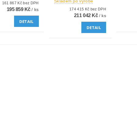
Skladem po výrobě
161 867 Kč bez DPH
195 859 Kč
/ ks
174 415 Kč bez DPH
211 042 Kč
/ ks
DETAIL
DETAIL