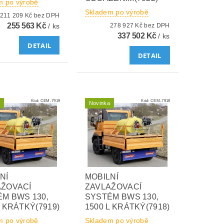
m po výrobě
Skladem po výrobě
211 209 Kč bez DPH
255 563 Kč
/ ks
278 927 Kč bez DPH
337 502 Kč
/ ks
DETAIL
DETAIL
Kód:
CEM-7919
Kód:
CEM-7918
Novinka
NÍ
MOBILNÍ
AŽOVACÍ
ZAVLAŽOVACÍ
M BWS 130,
SYSTÉM BWS 130,
L KRÁTKÝ(7919)
1500 L KRÁTKÝ(7918)
m po výrobě
Skladem po výrobě