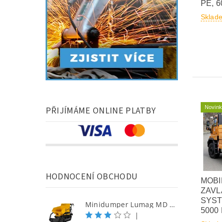
PE, 6
Sklad
Novin
PŘIJÍMÁME ONLINE PLATBY
HODNOCENÍ OBCHODU
MOBI
ZAVL
SYST
Minidumper Lumag MD 500H-PRO S samonakládací minidumper
5000 
|