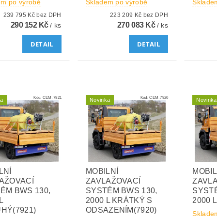
em po výrobě
Skladem po výrobě
Sklade
239 795 Kč bez DPH
223 209 Kč bez DPH
290 152 Kč
270 083 Kč
/ ks
/ ks
DETAIL
DETAIL
Kód:
CEM-7921
Kód:
CEM-7920
ka
Novinka
Novinka
LNÍ
MOBILNÍ
MOBIL
AŽOVACÍ
ZAVLAŽOVACÍ
ZAVL
ÉM BWS 130,
SYSTÉM BWS 130,
SYSTÉ
L
2000 L KRÁTKÝ S
2000 
HÝ(7921)
ODSAZENÍM(7920)
Sklade