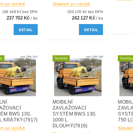
em po výrobě
Skladem po výrobě
196 448 Kč bez DPH
200 105 Kč bez DPH
237 702 Kč
242 127 Kč
/ ks
/ ks
DETAIL
DETAIL
Kód:
CEM-7917
Kód:
CEM-7916
ka
Novinka
Novinka
LNÍ
MOBILNÍ
MOBIL
AŽOVACÍ
ZAVLAŽOVACÍ
ZAVL
ÉM BWS 130,
SYSTÉM BWS 130,
SYSTÉ
 L KRÁTKÝ(7917)
1000 L
750 L(
DLOUHÝ(7916)
em po výrobě
Sklade