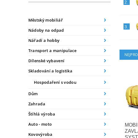
2.
Městský mobiliář
3.
Nádoby na odpad
Nářadí a hobby
Transport a manipulace
NEJPRO
Dílenské vybavení
Skladování a logistika
Hospodaření s vodou
Dům
Zahrada
Štíhlá výroba
Auto - moto
MOBI
ZAVL
Kovovýroba
SYST