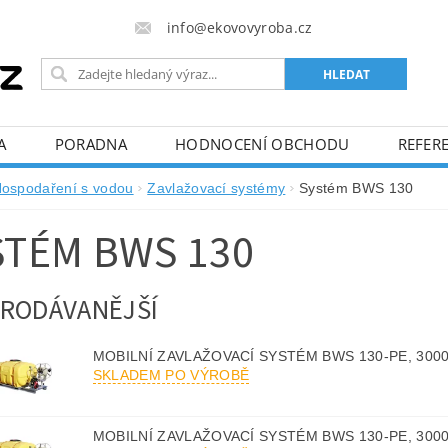
info@ekovovyroba.cz
A
PORADNA
HODNOCENÍ OBCHODU
REFERE
ospodaření s vodou
Zavlažovací systémy
Systém BWS 130
STÉM BWS 130
RODÁVANĚJŠÍ
MOBILNÍ ZAVLAŽOVACÍ SYSTÉM BWS 130-PE, 300
SKLADEM PO VÝROBĚ
MOBILNÍ ZAVLAŽOVACÍ SYSTÉM BWS 130-PE, 300