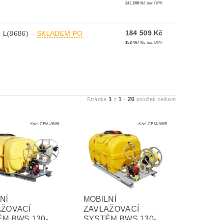
241 208 Kč
bez DPH
184 509 Kč
 L(8686)
–
SKLADEM PO
152 487 Kč
bez DPH
1
1
20
Stránka
z
-
položek celkem
Kód:
CEM-8686
Kód:
CEM-8685
NÍ
MOBILNÍ
AŽOVACÍ
ZAVLAŽOVACÍ
M BWS 130-
SYSTÉM BWS 130-