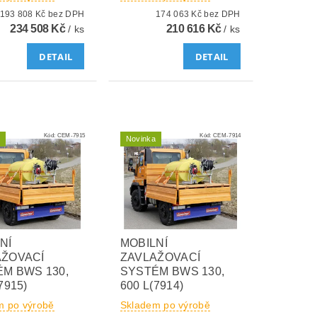
193 808 Kč bez DPH
174 063 Kč bez DPH
234 508 Kč
210 616 Kč
/ ks
/ ks
DETAIL
DETAIL
Kód:
CEM-7915
Kód:
CEM-7914
Novinka
NÍ
MOBILNÍ
AŽOVACÍ
ZAVLAŽOVACÍ
M BWS 130,
SYSTÉM BWS 130,
7915)
600 L(7914)
m po výrobě
Skladem po výrobě