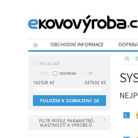
OBCHODNÍ INFORMACE
DOPRAV
BLOG
H
NA SKLADĚ
SY
AKCE
NOVINKA
TIP
162528
Kč
337502
Kč
NEJP
POLOŽEK K ZOBRAZENÍ:
20
1.
FILTR PODLE PARAMETRŮ,
VLASTNOSTÍ A VÝROBCŮ