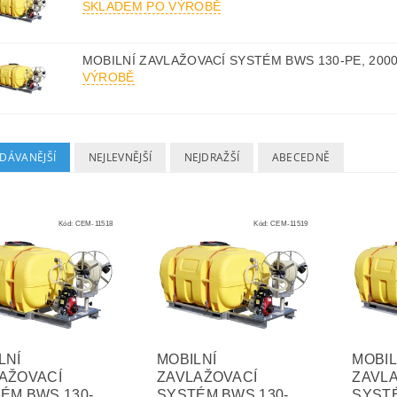
SKLADEM PO VÝROBĚ
MOBILNÍ ZAVLAŽOVACÍ SYSTÉM BWS 130-PE, 2000
VÝROBĚ
DÁVANĚJŠÍ
NEJLEVNĚJŠÍ
NEJDRAŽŠÍ
ABECEDNĚ
Kód:
CEM-11518
Kód:
CEM-11519
LNÍ
MOBILNÍ
MOBIL
AŽOVACÍ
ZAVLAŽOVACÍ
ZAVL
ÉM BWS 130-
SYSTÉM BWS 130-
SYSTÉ