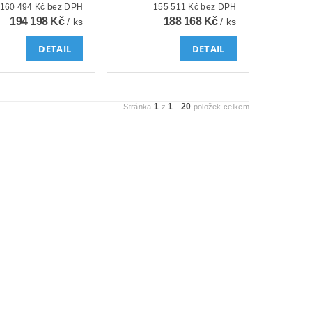
160 494 Kč bez DPH
155 511 Kč bez DPH
194 198 Kč
188 168 Kč
/ ks
/ ks
DETAIL
DETAIL
1
1
20
Stránka
z
-
položek celkem