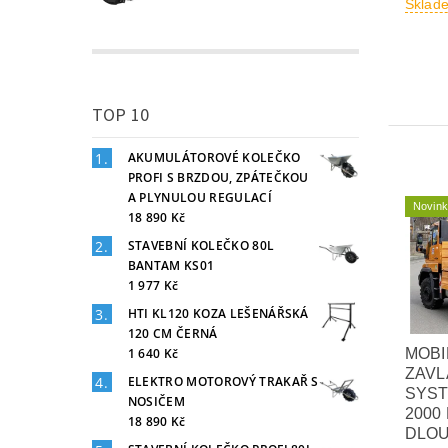
Sklad
TOP 10
AKUMULÁTOROVÉ KOLEČKO
PROFI S BRZDOU, ZPÁTEČKOU
A PLYNULOU REGULACÍ
Novin
18 890 Kč
STAVEBNÍ KOLEČKO 80L
BANTAM KS01
1 977 Kč
HTI KL120 KOZA LEŠENÁŘSKÁ
120 CM ČERNÁ
1 640 Kč
MOBI
ZAVL
ELEKTRO MOTOROVÝ TRAKAŘ S
SYST
NOSIČEM
2000 
18 890 Kč
DLOU