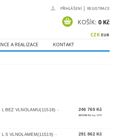
|
PŘIHLÁŠENÍ
REGISTRACE
KOŠÍK:
0 Kč
CZK
EUR
NCE A REALIZACE
KONTAKT
246 760 Kč
0 L BEZ VLNOLAMU(11518)
–
203 934 Kč
bez DPH
291 862 Kč
0 L S VLNOLAMEM(11519)
–