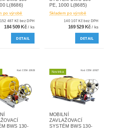
00 L(8686)
PE, 1000 L(8685)
m po výrobě
Skladem po výrobě
152 487 Kč bez DPH
140 107 Kč bez DPH
184 509 Kč
169 529 Kč
/ ks
/ ks
DETAIL
DETAIL
Kód:
CEM-10928
Kód:
CEM-10927
Novinka
NÍ
MOBILNÍ
AŽOVACÍ
ZAVLAŽOVACÍ
M BWS 130-
SYSTÉM BWS 130-