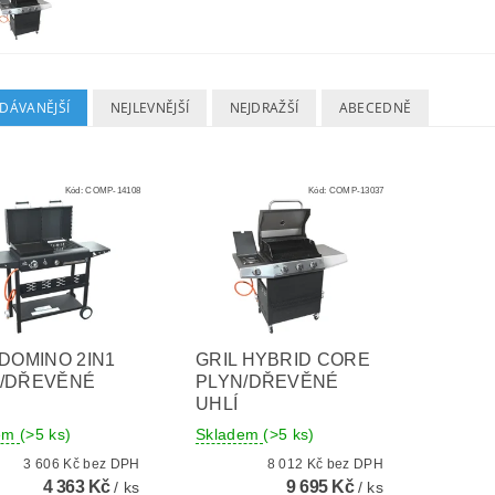
DÁVANĚJŠÍ
NEJLEVNĚJŠÍ
NEJDRAŽŠÍ
ABECEDNĚ
Kód:
COMP-14108
Kód:
COMP-13037
 DOMINO 2IN1
GRIL HYBRID CORE
/DŘEVĚNÉ
PLYN/DŘEVĚNÉ
UHLÍ
dem
(>5 ks)
Skladem
(>5 ks)
3 606 Kč bez DPH
8 012 Kč bez DPH
4 363 Kč
9 695 Kč
/ ks
/ ks