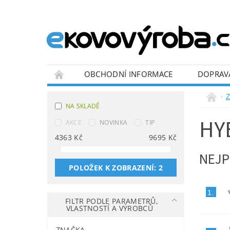
OBCHODNÍ INFORMACE
DOPRAV
BLOG
Z
NA SKLADĚ
HY
AKCE
NOVINKA
TIP
4363
Kč
9695
Kč
NEJP
POLOŽEK K ZOBRAZENÍ:
2
1.
FILTR PODLE PARAMETRŮ,
VLASTNOSTÍ A VÝROBCŮ
ZNAČKA