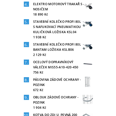
ELEKTRO MOTOROVÝ TRAKAŘ S
NOSIČEM
18 890 Kč
STAVEBNÍ KOLEČKO PROFI 80L
S NAFUKOVACÍ PNEUMATIKOU
KULIČKOVÁ LOŽISKA KSL04
1 938 Kč
STAVEBNÍ KOLEČKO PROFI 80L
BANTAM LOŽISKA KSLB06
2 129 Kč
OCELOVÝ DOPRAVNÍKOVÝ
VÁLEČEK MIS55-A10-420-450
756 Kč
PÁSOVINA ZÁDOVÉ OCHRANY -
POZINK
672 Kč
OBLOUK ZÁDOVÉ OCHRANY -
POZINK
1 904 Kč
KOTVA DO ZDI U, PEVNÁ 200