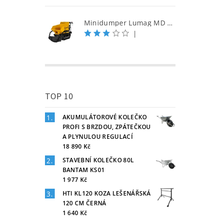
Minidumper Lumag MD 500H-PRO S samonakládací minidumper
|
TOP 10
AKUMULÁTOROVÉ KOLEČKO
PROFI S BRZDOU, ZPÁTEČKOU
A PLYNULOU REGULACÍ
18 890 Kč
STAVEBNÍ KOLEČKO 80L
BANTAM KS01
1 977 Kč
HTI KL120 KOZA LEŠENÁŘSKÁ
120 CM ČERNÁ
1 640 Kč