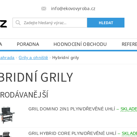
info@ekovovyroba.cz
A
PORADNA
HODNOCENÍ OBCHODU
REFERE
ahrada
Grily a ohniště
Hybridní grily
BRIDNÍ GRILY
RODÁVANĚJŠÍ
GRIL DOMINO 2IN1 PLYN/DŘEVĚNÉ UHLÍ
–
SKLAD
GRIL HYBRID CORE PLYN/DŘEVĚNÉ UHLÍ
–
SKLAD