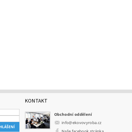
KONTAKT
Obchodní oddělení
info
@
ekovovyroba.cz
Naše facebook stránka