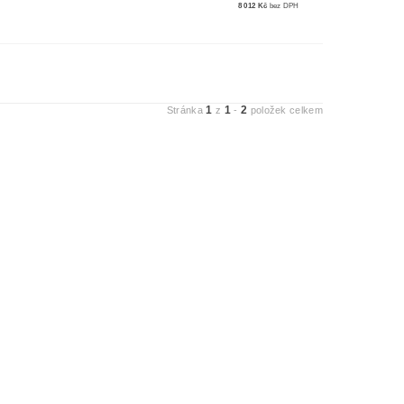
8 012 Kč
bez DPH
1
1
2
Stránka
z
-
položek celkem