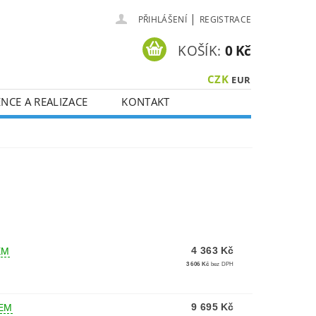
|
PŘIHLÁŠENÍ
REGISTRACE
KOŠÍK:
0 Kč
CZK
EUR
NCE A REALIZACE
KONTAKT
4 363 Kč
EM
3 606 Kč
bez DPH
9 695 Kč
EM