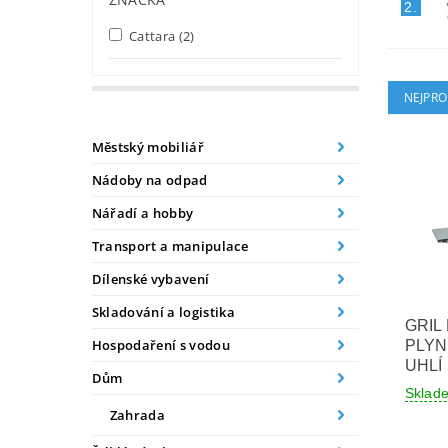
2.
Cattara
(2)
NEJPRO
Městský mobiliář
Nádoby na odpad
Nářadí a hobby
Transport a manipulace
Dílenské vybavení
Skladování a logistika
GRIL
Hospodaření s vodou
PLYN
UHLÍ
Dům
Skla
Zahrada