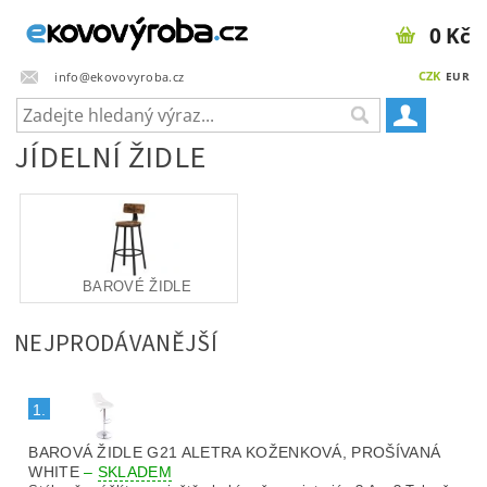
0 Kč
CZK
info@ekovovyroba.cz
EUR
JÍDELNÍ ŽIDLE
BAROVÉ ŽIDLE
NEJPRODÁVANĚJŠÍ
1.
BAROVÁ ŽIDLE G21 ALETRA KOŽENKOVÁ, PROŠÍVANÁ
WHITE
–
SKLADEM