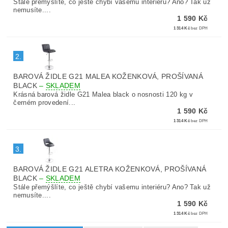
Stále přemýšlíte, co ještě chybí vašemu interiéru? Ano? Tak už
nemusíte....
1 590 Kč
1 314 Kč
bez DPH
2.
BAROVÁ ŽIDLE G21 MALEA KOŽENKOVÁ, PROŠÍVANÁ
BLACK
–
SKLADEM
Krásná barová židle G21 Malea black o nosnosti 120 kg v
černém provedení...
1 590 Kč
1 314 Kč
bez DPH
3.
BAROVÁ ŽIDLE G21 ALETRA KOŽENKOVÁ, PROŠÍVANÁ
BLACK
–
SKLADEM
Stále přemýšlíte, co ještě chybí vašemu interiéru? Ano? Tak už
nemusíte....
1 590 Kč
1 314 Kč
bez DPH