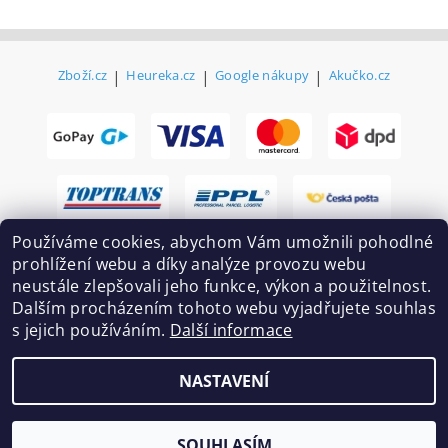
Zboží.cz
|
Heureka.cz
|
Google nákupy
|
Akučko.cz
Používáme cookies, abychom Vám umožnili pohodlné
prohlížení webu a díky analýze provozu webu
neustále zlepšovali jeho funkce, výkon a použitelnost.
Dalším procházením tohoto webu vyjadřujete souhlas
s jejich používáním.
Další informace
2026 ©
Ekovovyroba.cz
, všechna práva vyhrazena
NASTAVENÍ
Vytvořil Shoptet
SOUHLASÍM