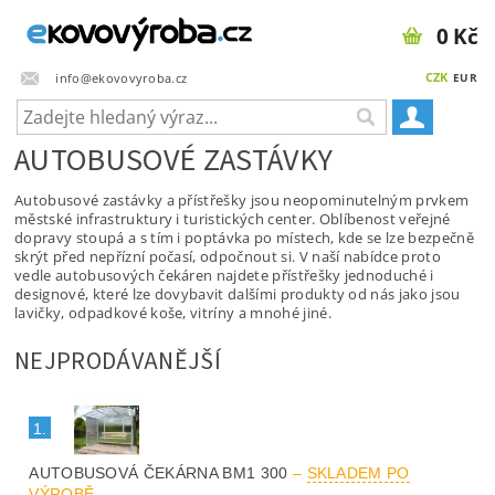
0 Kč
CZK
info@ekovovyroba.cz
EUR
AUTOBUSOVÉ ZASTÁVKY
Autobusové zastávky a přístřešky jsou neopominutelným prvkem
městské infrastruktury i turistických center. Oblíbenost veřejné
dopravy stoupá a s tím i poptávka po místech, kde se lze bezpečně
skrýt před nepřízní počasí, odpočnout si. V naší nabídce proto
vedle autobusových čekáren najdete přístřešky jednoduché i
designové, které lze dovybavit dalšími produkty od nás jako jsou
lavičky, odpadkové koše, vitríny a mnohé jiné.
NEJPRODÁVANĚJŠÍ
1.
AUTOBUSOVÁ ČEKÁRNA BM1 300
–
SKLADEM PO
VÝROBĚ