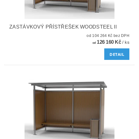
ZASTÁVKOVÝ PŘÍSTŘEŠEK WOODSTEEL II
od 104 264 Kč bez DPH
126 160 Kč
/ ks
od
DETAIL