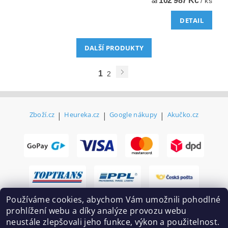
102 987 Kč
/ ks
od
DETAIL
DALŠÍ PRODUKTY
1
2
Zboží.cz
|
Heureka.cz
|
Google nákupy
|
Akučko.cz
Používáme cookies, abychom Vám umožnili pohodlné
prohlížení webu a díky analýze provozu webu
neustále zlepšovali jeho funkce, výkon a použitelnost.