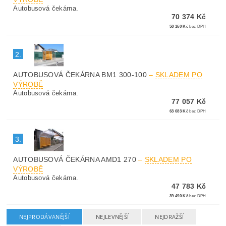
Autobusová čekárna.
70 374 Kč
58 160 Kč
bez DPH
2.
AUTOBUSOVÁ ČEKÁRNA BM1 300-100
–
SKLADEM PO
VÝROBĚ
Autobusová čekárna.
77 057 Kč
63 683 Kč
bez DPH
3.
AUTOBUSOVÁ ČEKÁRNA AMD1 270
–
SKLADEM PO
VÝROBĚ
Autobusová čekárna.
47 783 Kč
39 490 Kč
bez DPH
NEJPRODÁVANĚJŠÍ
NEJLEVNĚJŠÍ
NEJDRAŽŠÍ