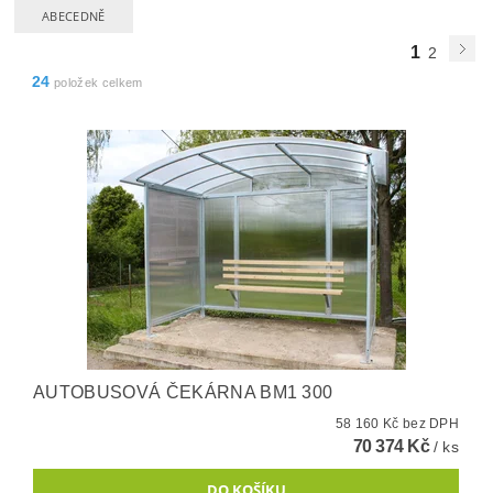
ABECEDNĚ
1
2
24
položek celkem
AUTOBUSOVÁ ČEKÁRNA BM1 300
58 160 Kč bez DPH
70 374 Kč
/ ks