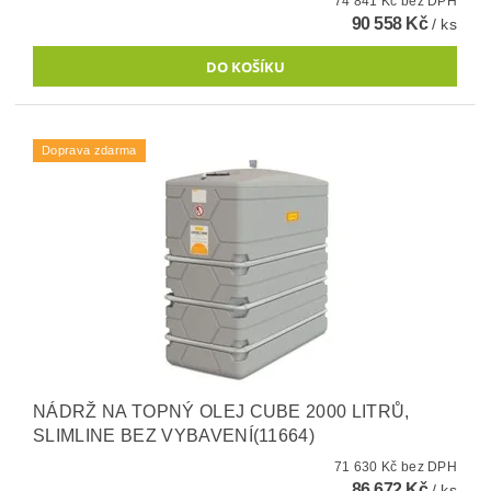
74 841 Kč bez DPH
90 558 Kč
/ ks
Doprava zdarma
NÁDRŽ NA TOPNÝ OLEJ CUBE 2000 LITRŮ,
SLIMLINE BEZ VYBAVENÍ(11664)
71 630 Kč bez DPH
86 672 Kč
/ ks