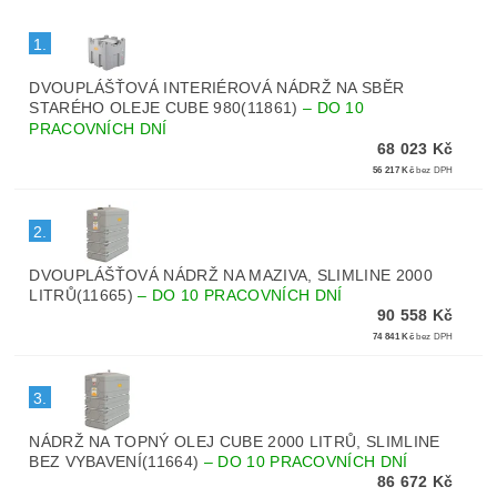
1.
DVOUPLÁŠŤOVÁ INTERIÉROVÁ NÁDRŽ NA SBĚR
STARÉHO OLEJE CUBE 980(11861)
–
DO 10
PRACOVNÍCH DNÍ
68 023 Kč
56 217 Kč
bez DPH
2.
DVOUPLÁŠŤOVÁ NÁDRŽ NA MAZIVA, SLIMLINE 2000
LITRŮ(11665)
–
DO 10 PRACOVNÍCH DNÍ
90 558 Kč
74 841 Kč
bez DPH
3.
NÁDRŽ NA TOPNÝ OLEJ CUBE 2000 LITRŮ, SLIMLINE
BEZ VYBAVENÍ(11664)
–
DO 10 PRACOVNÍCH DNÍ
86 672 Kč