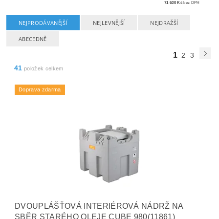
71 630 Kč
bez DPH
NEJPRODÁVANĚJŠÍ
NEJLEVNĚJŠÍ
NEJDRAŽŠÍ
ABECEDNĚ
1
2
3
41
položek celkem
Doprava zdarma
DVOUPLÁŠŤOVÁ INTERIÉROVÁ NÁDRŽ NA
SBĚR STARÉHO OLEJE CUBE 980(11861)