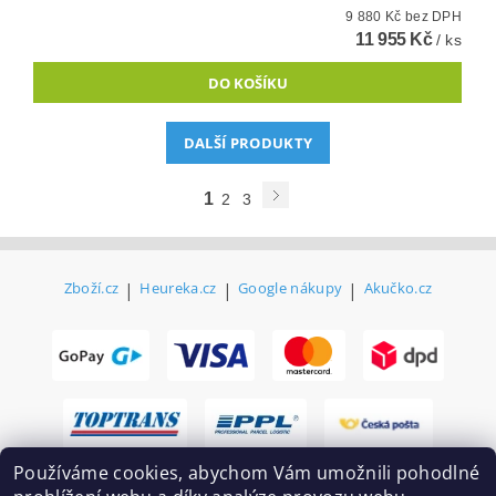
9 880 Kč bez DPH
11 955 Kč
/ ks
DALŠÍ PRODUKTY
1
2
3
Zboží.cz
|
Heureka.cz
|
Google nákupy
|
Akučko.cz
Používáme cookies, abychom Vám umožnili pohodlné