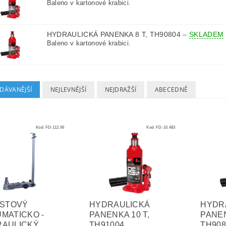
Baleno v kartonové krabici.
HYDRAULICKÁ PANENKA 8 T, TH90804
–
SKLADEM
Baleno v kartonové krabici.
DÁVANĚJŠÍ
NEJLEVNĚJŠÍ
NEJDRAŽŠÍ
ABECEDNĚ
Kód:
FD-112.06
Kód:
FD-10.483
ÍSTOVÝ
HYDRAULICKÁ
HYDR
MATICKO -
PANENKA 10 T,
PANEN
RAULICKÝ
TH91004
TH908