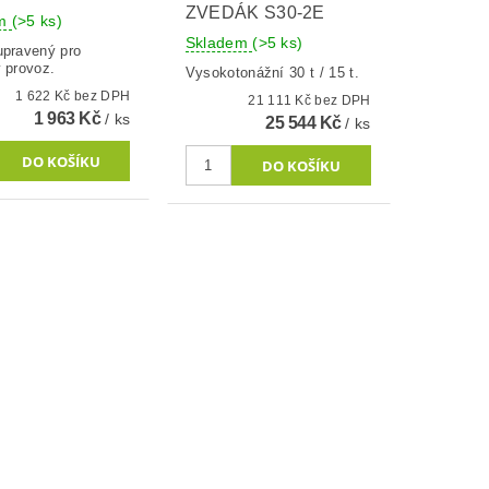
ZVEDÁK S30-2E
em
(>5 ks)
Skladem
(>5 ks)
upravený pro
 provoz.
Vysokotonážní 30 t / 15 t.
1 622 Kč bez DPH
21 111 Kč bez DPH
1 963 Kč
/ ks
25 544 Kč
/ ks