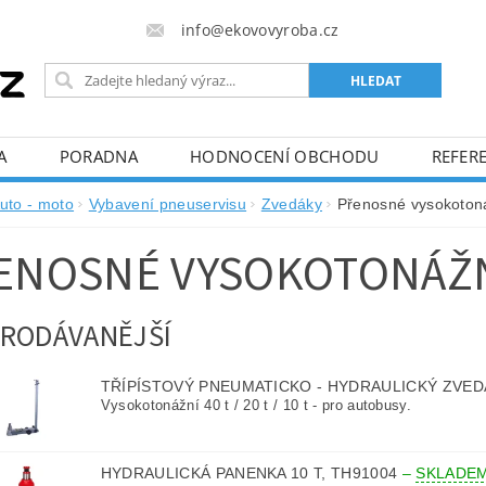
info@ekovovyroba.cz
A
PORADNA
HODNOCENÍ OBCHODU
REFERE
uto - moto
Vybavení pneuservisu
Zvedáky
Přenosné vysokoton
ENOSNÉ VYSOKOTONÁŽ
RODÁVANĚJŠÍ
TŘÍPÍSTOVÝ PNEUMATICKO - HYDRAULICKÝ ZVED
Vysokotonážní 40 t / 20 t / 10 t - pro autobusy.
HYDRAULICKÁ PANENKA 10 T, TH91004
–
SKLADE