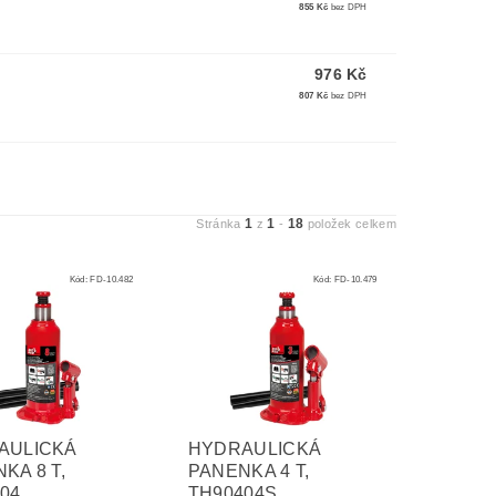
855 Kč
bez DPH
976 Kč
807 Kč
bez DPH
1
1
18
Stránka
z
-
položek celkem
Kód:
FD-10.482
Kód:
FD-10.479
AULICKÁ
HYDRAULICKÁ
KA 8 T,
PANENKA 4 T,
04
TH90404S