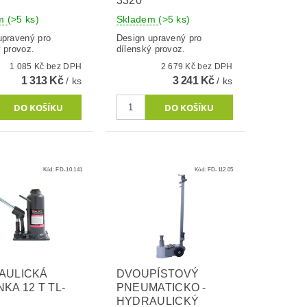
3320
em
(>5 ks)
Skladem
(>5 ks)
upravený pro
Design upravený pro
 provoz.
dílenský provoz.
1 085 Kč bez DPH
2 679 Kč bez DPH
1 313 Kč
3 241 Kč
/ ks
/ ks
Kód:
FD-10.141
Kód:
FD-112.05
AULICKÁ
DVOUPÍSTOVÝ
KA 12 T TL-
PNEUMATICKO -
HYDRAULICKÝ