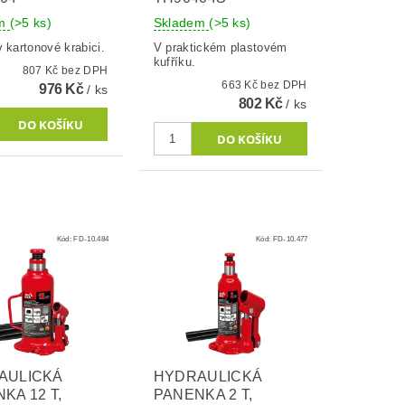
em
(>5 ks)
Skladem
(>5 ks)
 kartonové krabici.
V praktickém plastovém
kufříku.
807 Kč bez DPH
663 Kč bez DPH
976 Kč
/ ks
802 Kč
/ ks
Kód:
FD-10.484
Kód:
FD-10.477
AULICKÁ
HYDRAULICKÁ
KA 12 T,
PANENKA 2 T,