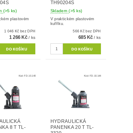
04S
TH90204S
em
(>5 ks)
Skladem
(>5 ks)
ickém plastovém
V praktickém plastovém
kufříku.
1 046 Kč bez DPH
566 Kč bez DPH
1 266 Kč
685 Kč
/ ks
/ ks
Kód:
FD-10.140
Kód:
FD-10.144
AULICKÁ
HYDRAULICKÁ
KA 8 T TL-
PANENKA 20 T TL-