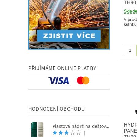
TH90
Skla
V prak
kufříku
PŘIJÍMÁME ONLINE PLATBY
HODNOCENÍ OBCHODU
HYD
Plastová nádrž na dešťovou vodu SEINE 650 l, písková
PANE
|