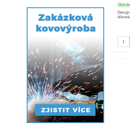
Skla
Design
dílens