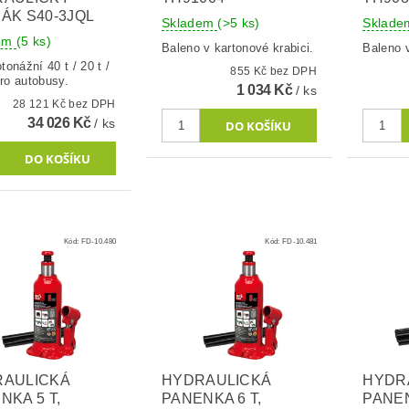
ÁK S40-3JQL
Skladem
(>5 ks)
Sklad
dem
(5 ks)
Baleno v kartonové krabici.
Baleno v
onážní 40 t / 20 t /
855 Kč bez DPH
pro autobusy.
1 034 Kč
/ ks
28 121 Kč bez DPH
34 026 Kč
/ ks
Kód:
FD-10.480
Kód:
FD-10.481
RAULICKÁ
HYDRAULICKÁ
HYDR
NKA 5 T,
PANENKA 6 T,
PANEN