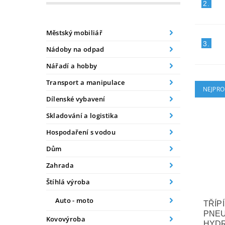
2.
Městský mobiliář
3.
Nádoby na odpad
Nářadí a hobby
Transport a manipulace
NEJPRO
Dílenské vybavení
Skladování a logistika
Hospodaření s vodou
Dům
Zahrada
Štíhlá výroba
Auto - moto
TŘÍP
PNEU
Kovovýroba
HYD