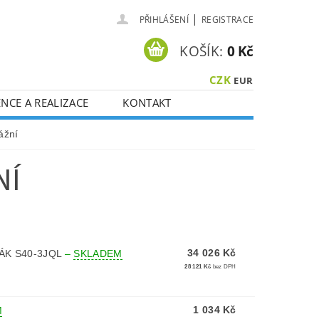
|
PŘIHLÁŠENÍ
REGISTRACE
KOŠÍK:
0 Kč
CZK
EUR
NCE A REALIZACE
KONTAKT
ážní
NÍ
34 026 Kč
ÁK S40-3JQL
–
SKLADEM
28 121 Kč
bez DPH
1 034 Kč
M