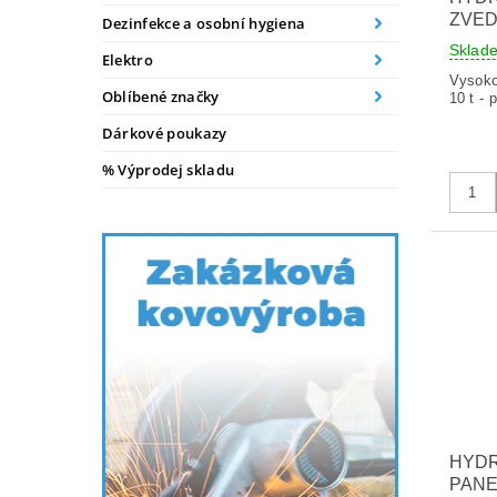
ZVED
Dezinfekce a osobní hygiena
Skla
Elektro
Vysokot
Oblíbené značky
10 t - 
Dárkové poukazy
% Výprodej skladu
HYD
PANE