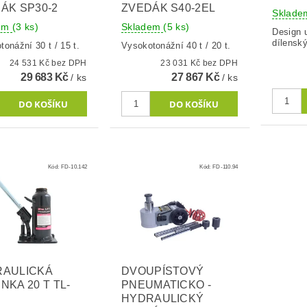
ÁK SP30-2
ZVEDÁK S40-2EL
Sklad
dem
(3 ks)
Skladem
(5 ks)
Design 
dílenský
onážní 30 t / 15 t.
Vysokotonážní 40 t / 20 t.
24 531 Kč bez DPH
23 031 Kč bez DPH
29 683 Kč
27 867 Kč
/ ks
/ ks
Kód:
FD-10.142
Kód:
FD-110.94
RAULICKÁ
DVOUPÍSTOVÝ
NKA 20 T TL-
PNEUMATICKO -
HYDRAULICKÝ