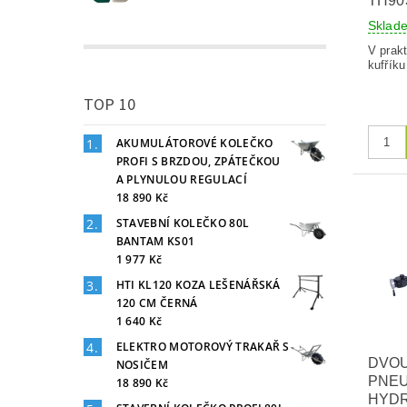
TH90
Skla
V prak
kufříku
TOP 10
AKUMULÁTOROVÉ KOLEČKO
PROFI S BRZDOU, ZPÁTEČKOU
A PLYNULOU REGULACÍ
18 890 Kč
STAVEBNÍ KOLEČKO 80L
BANTAM KS01
1 977 Kč
HTI KL120 KOZA LEŠENÁŘSKÁ
120 CM ČERNÁ
1 640 Kč
ELEKTRO MOTOROVÝ TRAKAŘ S
DVO
NOSIČEM
PNEU
18 890 Kč
HYD