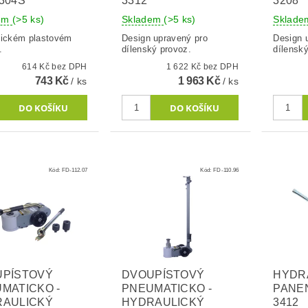
304S
3312
3208
dem
(>5 ks)
Skladem
(>5 ks)
Sklad
tickém plastovém
Design upravený pro
Design 
.
dílenský provoz.
dílenský
614 Kč bez DPH
1 622 Kč bez DPH
743 Kč
1 963 Kč
/ ks
/ ks
Kód:
FD-112.07
Kód:
FD-110.96
UPÍSTOVÝ
DVOUPÍSTOVÝ
HYDR
MATICKO -
PNEUMATICKO -
PANEN
RAULICKÝ
HYDRAULICKÝ
3412