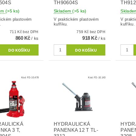
504S
TH90604S
TH912
dem
(>5 ks)
Skladem
(>5 ks)
Sklad
tickém plastovém
V praktickém plastovém
V prakt
.
kufříku.
kufříku.
711 Kč bez DPH
759 Kč bez DPH
860 Kč
918 Kč
/ ks
/ ks
Kód:
FD-10.478
Kód:
FD-10.143
RAULICKÁ
HYDRAULICKÁ
HYDR
NKA 3 T,
PANENKA 12 T TL-
PANEN