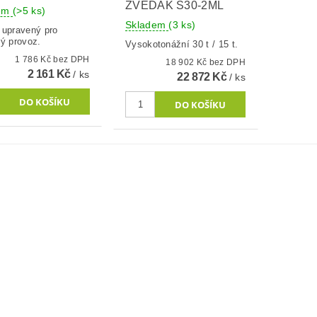
ZVEDÁK S30-2ML
dem
(>5 ks)
Skladem
(3 ks)
 upravený pro
ký provoz.
Vysokotonážní 30 t / 15 t.
1 786 Kč bez DPH
18 902 Kč bez DPH
2 161 Kč
/ ks
22 872 Kč
/ ks