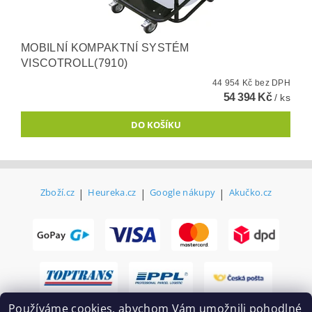
MOBILNÍ KOMPAKTNÍ SYSTÉM
VISCOTROLL(7910)
44 954 Kč bez DPH
54 394 Kč
/ ks
Zboží.cz
|
Heureka.cz
|
Google nákupy
|
Akučko.cz
Používáme cookies, abychom Vám umožnili pohodlné