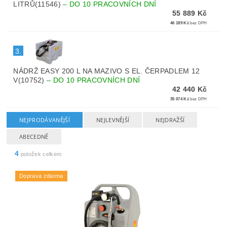
LITRŮ(11546)
–
DO 10 PRACOVNÍCH DNÍ
55 889 Kč
46 189 Kč
bez DPH
3.
NÁDRŽ EASY 200 L NA MAZIVO S EL. ČERPADLEM 12
V(10752)
–
DO 10 PRACOVNÍCH DNÍ
42 440 Kč
35 074 Kč
bez DPH
NEJPRODÁVANĚJŠÍ
NEJLEVNĚJŠÍ
NEJDRAŽŠÍ
ABECEDNĚ
4
položek celkem
Doprava zdarma