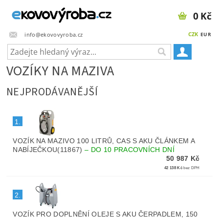
0 Kč
CZK
info@ekovovyroba.cz
EUR
VOZÍKY NA MAZIVA
NEJPRODÁVANĚJŠÍ
1.
VOZÍK NA MAZIVO 100 LITRŮ, CAS S AKU ČLÁNKEM A
NABÍJEČKOU(11867)
–
DO 10 PRACOVNÍCH DNÍ
50 987 Kč
42 138 Kč
bez DPH
2.
VOZÍK PRO DOPLNĚNÍ OLEJE S AKU ČERPADLEM, 150