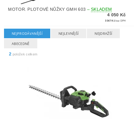
MOTOR. PLOTOVÉ NŮŽKY GMH 603
–
SKLADEM
4 050 Kč
3 347 Kč
bez DPH
NEJPRODÁVANĚJŠÍ
NEJLEVNĚJŠÍ
NEJDRAŽŠÍ
ABECEDNĚ
2
položek celkem