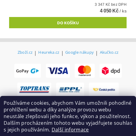
3 347 Kč bez DPH
4 050 Kč
/ ks
Zboží.cz
|
Heureka.cz
|
Google nákupy
|
Akučko.cz
Používáme cookies, abychom Vám umožnili pohodlné
prohlížení webu a díky analýze provozu webu
neustále zlepšovali jeho funkce, výkon a použitelnost.
Dalším procházením tohoto webu vyjadřujete souhlas
s jejich používáním.
Další informace