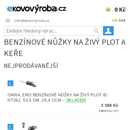
0 Kč
CZK
info@ekovovyroba.cz
EUR
BENZÍNOVÉ NŮŽKY NA ŽIVÝ PLOT A
KEŘE
NEJPRODÁVANĚJŠÍ
1.
ISKRA, ERO BENZÍNOVÉ NŮŽKY NA ŽIVÝ PLOT IE-
HT262, 53,5 CM, 25,4 CCM
–
SKLADEM
3 588 Kč
2 965 Kč
bez DPH
2.