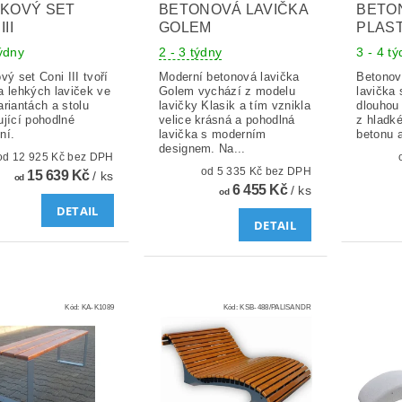
IKOVÝ SET
BETONOVÁ LAVIČKA
BETO
III
GOLEM
PLAS
týdny
2 - 3 týdny
3 - 4 t
vý set Coni III tvoří
Moderní betonová lavička
Betonov
a lehkých laviček ve
Golem vychází z modelu
lavička 
riantách a stolu
lavičky Klasik a tím vznikla
dlouhou
ující pohodlné
velice krásná a pohodlná
z hladk
ní.
lavička s moderním
betonu a
designem. Na...
od 12 925 Kč bez DPH
od 5 335 Kč bez DPH
15 639 Kč
/ ks
od
6 455 Kč
/ ks
od
DETAIL
DETAIL
Kód:
KA-K1089
Kód:
KSB-488/PALISANDR