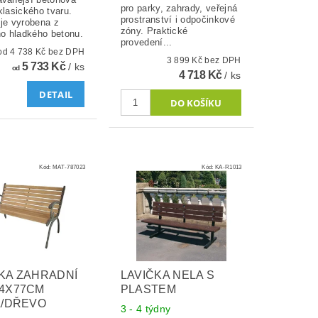
pro parky, zahrady, veřejná
klasického tvaru.
prostranství i odpočinkové
 je vyrobena z
zóny. Praktické
ho hladkého betonu.
provedení...
od 4 738 Kč bez DPH
3 899 Kč bez DPH
5 733 Kč
/ ks
od
4 718 Kč
/ ks
DETAIL
Kód:
MAT-787023
Kód:
KA-R1013
KA ZAHRADNÍ
LAVIČKA NELA S
54X77CM
PLASTEM
A/DŘEVO
3 - 4 týdny