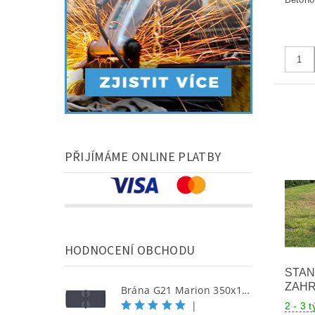
PŘIJÍMÁME ONLINE PLATBY
HODNOCENÍ OBCHODU
STA
ZAHR
Brána G21 Marion 350x158 cm dvoukřídlá, antracitová
|
2 - 3 