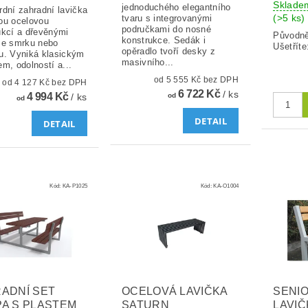
Sklade
jednoduchého elegantního
rdní zahradní lavička
(>5 ks)
tvaru s integrovanými
ou ocelovou
područkami do nosné
ukcí a dřevěnými
Původn
konstrukce. Sedák i
ze smrku nebo
Ušetříte
opěradlo tvoří desky z
u. Vyniká klasickým
masivního...
m, odolností a...
od 5 555 Kč bez DPH
od 4 127 Kč bez DPH
6 722 Kč
/ ks
4 994 Kč
/ ks
od
od
DETAIL
DETAIL
Kód:
KA-P1025
Kód:
KA-O1004
ADNÍ SET
OCELOVÁ LAVIČKA
SENI
A S PLASTEM
SATURN
LAVI