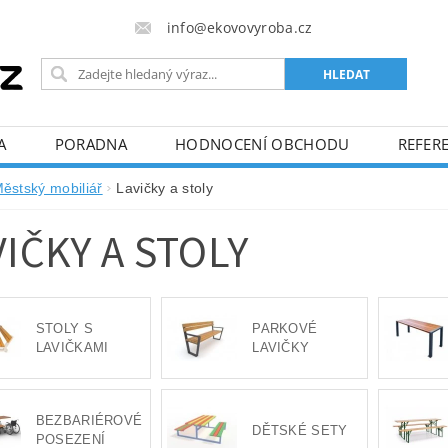
info@ekovovyroba.cz
A
PORADNA
HODNOCENÍ OBCHODU
REFERE
ěstský mobiliář
Lavičky a stoly
VIČKY A STOLY
STOLY S
PARKOVÉ
LAVIČKAMI
LAVIČKY
BEZBARIÉROVÉ
DĚTSKÉ SETY
POSEZENÍ