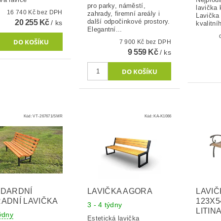
pro parky, náměstí,
lavička 
16 740 Kč bez DPH
zahrady, firemní areály i
Lavička
další odpočinkové prostory.
20 255 Kč
/ ks
kvalitní
Elegantní...
7 900 Kč bez DPH
9 559 Kč
/ ks
Kód:
VT-267671/SMR
Kód:
KA-K1066
NDARDNÍ
LAVIČKA AGORA
LAVIČ
ADNÍ LAVIČKA
123X
3 - 4 týdny
LITIN
týdny
Estetická lavička