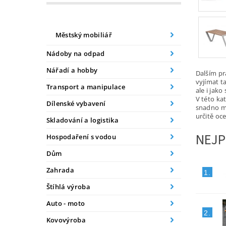
Městský mobiliář
Nádoby na odpad
Nářadí a hobby
Dalším pr
vyjímat 
Transport a manipulace
ale i jak
V této kat
Dílenské vybavení
snadno ma
určitě oce
Skladování a logistika
NEJP
Hospodaření s vodou
Dům
Zahrada
1.
Štíhlá výroba
Auto - moto
2.
Kovovýroba