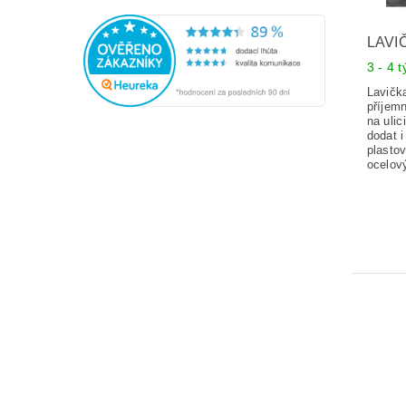
LAVI
3 - 4 
Lavičk
příjem
na ulic
dodat i
plasto
ocelov