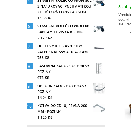
STAVEBNÍ KOLEČKO PROFI 80L
S NAFUKOVACÍ PNEUMATIKOU
3 - 4 
KULIČKOVÁ LOŽISKA KSL04
Vandal
1 938 Kč
set, v
ale i d
STAVEBNÍ KOLEČKO PROFI 80L
BANTAM LOŽISKA KSLB06
2 129 Kč
OCELOVÝ DOPRAVNÍKOVÝ
VÁLEČEK MIS55-A10-420-450
756 Kč
PÁSOVINA ZÁDOVÉ OCHRANY -
POZINK
672 Kč
OBLOUK ZÁDOVÉ OCHRANY -
POZINK
1 904 Kč
KOTVA DO ZDI U, PEVNÁ 200
MM - POZINK
1 120 Kč