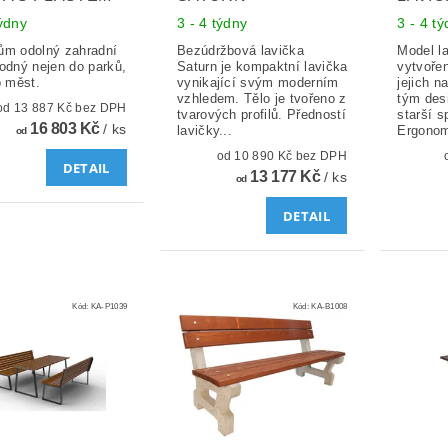
týdny
3 - 4 týdny
3 - 4 t
ům odolný zahradní
Bezúdržbová lavička
Model la
hodný nejen do parků,
Saturn je kompaktní lavička
vytvořen
o měst.
vynikající svým moderním
jejich n
vzhledem. Tělo je tvořeno z
tým des
od 13 887 Kč bez DPH
tvarových profilů. Předností
starší s
16 803 Kč
/ ks
lavičky...
Ergonomi
od
od 10 890 Kč bez DPH
DETAIL
13 177 Kč
/ ks
od
DETAIL
Kód:
KA-P1039
Kód:
KA-B1008