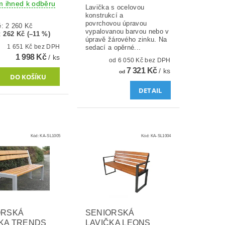
m ihned k odběru
Lavička s ocelovou
konstrukcí a
povrchovou úpravou
ě:
2 260 Kč
vypalovanou barvou nebo v
:
262 Kč (–11 %)
úpravě žárového zinku. Na
1 651 Kč bez DPH
sedací a opěrné...
1 998 Kč
/ ks
od 6 050 Kč bez DPH
7 321 Kč
/ ks
od
DETAIL
Kód:
KA-SL1005
Kód:
KA-SL1004
ORSKÁ
SENIORSKÁ
ČKA TRENDS
LAVIČKA LEONS