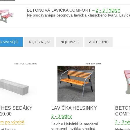
BETONOVÁ LAVIČKA COMFORT
–
2 - 3 TÝDNY
Nejprodávanější betonová lavička klasického tvaru. Lavičk
DÁVANĚJŠÍ
NEJLEVNĚJŠÍ
NEJDRAŽŠÍ
ABECEDNĚ
Kód:
FUL-LCB210.00
Kód:
EW-6009
CHES SEDÁKY
LAVIČKA HELSINKY
BETO
10.00
COMF
2 - 3 týdny
em po výrobě
2 - 3 t
Lavice Helsinki je moderní
venkovní lavička vhodná
vá lavice
Nejprod