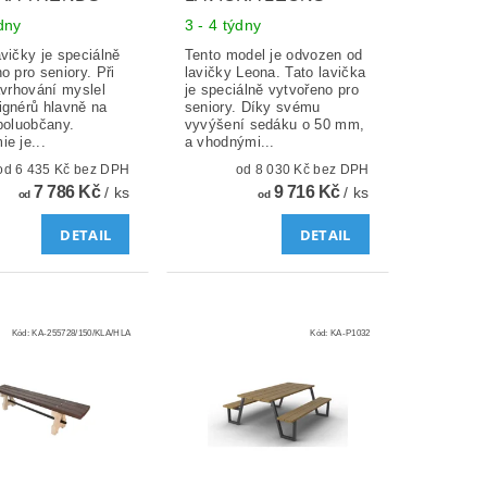
ýdny
3 - 4 týdny
vičky je speciálně
Tento model je odvozen od
o pro seniory. Při
lavičky Leona. Tato lavička
avrhování myslel
je speciálně vytvořeno pro
ignérů hlavně na
seniory. Díky svému
poluobčany.
vyvýšení sedáku o 50 mm,
e je...
a vhodnými...
od 6 435 Kč bez DPH
od 8 030 Kč bez DPH
7 786 Kč
9 716 Kč
/ ks
/ ks
od
od
DETAIL
DETAIL
Kód:
KA-255728/150/KLA/HLA
Kód:
KA-P1032