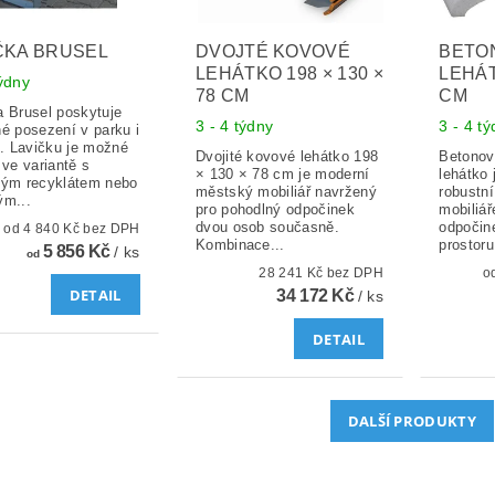
ČKA BRUSEL
DVOJTÉ KOVOVÉ
BETO
LEHÁTKO 198 × 130 ×
LEHÁT
týdny
78 CM
CM
a Brusel poskytuje
3 - 4 týdny
3 - 4 t
né posezení v parku i
i. Lavičku je možné
Dvojité kovové lehátko 198
Betonov
 ve variantě s
× 130 × 78 cm je moderní
lehátko 
vým recyklátem nebo
městský mobiliář navržený
robustn
ým...
pro pohodlný odpočinek
mobiliář
dvou osob současně.
odpočin
od 4 840 Kč bez DPH
Kombinace...
prostoru
5 856 Kč
/ ks
od
28 241 Kč bez DPH
DETAIL
34 172 Kč
/ ks
DETAIL
DALŠÍ PRODUKTY