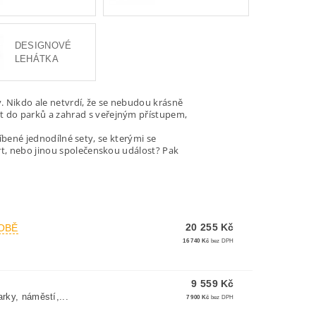
DESIGNOVÉ
LEHÁTKA
. Nikdo ale netvrdí, že se nebudou krásně
 do parků a zahrad s veřejným přístupem,
líbené jednodílné sety, se kterými se
rt, nebo jinou společenskou událost? Pak
20 255 Kč
OBĚ
16 740 Kč
bez DPH
9 559 Kč
rky, náměstí,...
7 900 Kč
bez DPH