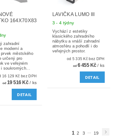
NOVÉ
LAVIČKA LUMO III
KO 164X70X83
3 - 4 týdny
Vychází z estetiky
ýdny
klasického zahradního
nábytku a vnáší zahradní
ý zahradní
atmosféru a pohodlí i do
je moderní a
veřejných prostor.
í prvek městského
e určený pro
od 5 335 Kč bez DPH
ek ve veřejném
6 455 Kč
/ ks
od
 i soukromých...
od 16 129 Kč bez DPH
DETAIL
19 516 Kč
/ ks
od
DETAIL
...
1
2
3
19