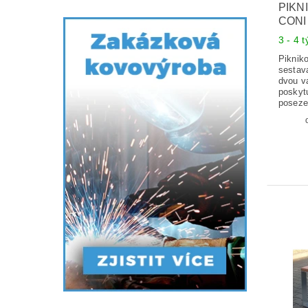
PIKN
CONI 
3 - 4 
Pikniko
sestav
dvou va
poskyt
poseze