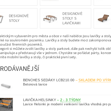
DESIGNOVÉ
DESIGNOVÉ
STOLY S
STOLY
LAVIČKAMI
aktickým vybavením pro města a obce v naší nabídce jsou lavičky a stoly
také na soukromém pozemku. Lavičky a stoly budete moci zakomponovat
o součást firemních pozemků.
egorii si můžete zvolit lavičky a stoly parkové, dále pak nechybí tolik ob
nipuluje a představují vše v jednom. Chystáte se pořádat párty, konce
níte mobilní lavičky a stoly, či praktické pivní sety.
RODÁVANĚJŠÍ
BENCHES SEDÁKY LCB210.00
–
SKLADEM PO VÝR
Betonová lavice
LAVIČKA HELSINKY
–
2 - 3 TÝDNY
Lavice Helsinki je moderní venkovní lavička vhodná pro pa