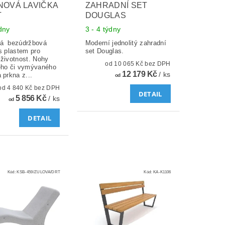
NOVÁ LAVIČKA
ZAHRADNÍ SET
T
DOUGLAS
ýdny
3 - 4 týdny
á bezúdržbová
Moderní jednolitý zahradní
s plastem pro
set Douglas.
 životnost. Nohy
od 10 065 Kč bez DPH
ého či vymývaného
12 179 Kč
/ ks
 prkna z...
od
od 4 840 Kč bez DPH
DETAIL
5 856 Kč
/ ks
od
DETAIL
Kód:
KSB-459/ZULOVA/DRT
Kód:
KA-K1106