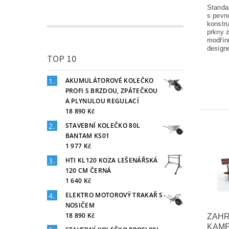
Standa
s pevn
konstr
prkny 
modřín
designe
TOP 10
AKUMULÁTOROVÉ KOLEČKO
PROFI S BRZDOU, ZPÁTEČKOU
A PLYNULOU REGULACÍ
18 890 Kč
STAVEBNÍ KOLEČKO 80L
BANTAM KS01
1 977 Kč
HTI KL120 KOZA LEŠENÁŘSKÁ
120 CM ČERNÁ
1 640 Kč
ELEKTRO MOTOROVÝ TRAKAŘ S
NOSIČEM
18 890 Kč
ZAHR
KAMP