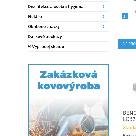
Dezinfekce a osobní hygiena
Elektro
3.
Oblíbené značky
Dárkové poukazy
NEJPRO
% Výprodej skladu
BEN
LCB2
Sklad
Betono