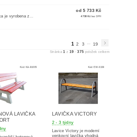
od 5 733 Kč
a je vyrobena z...
4 738 Kč
bez DPH
...
1
2
3
19
1
19
375
Stránka
z
-
položek celkem
Kód:
KA-B1005
Kód:
EW-6108
NOVÁ LAVIČKA
LAVIČKA VICTORY
ORT
2 - 3 týdny
ýdny
Lavice Victory je moderní
venkovní lavička vhodná
ávanější betonová