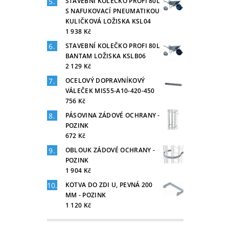
STAVEBNÍ KOLEČKO PROFI 80L
S NAFUKOVACÍ PNEUMATIKOU
KULIČKOVÁ LOŽISKA KSL04
1 938 Kč
STAVEBNÍ KOLEČKO PROFI 80L
BANTAM LOŽISKA KSLB06
2 129 Kč
OCELOVÝ DOPRAVNÍKOVÝ
VÁLEČEK MIS55-A10-420-450
756 Kč
PÁSOVINA ZÁDOVÉ OCHRANY -
POZINK
672 Kč
OBLOUK ZÁDOVÉ OCHRANY -
POZINK
1 904 Kč
KOTVA DO ZDI U, PEVNÁ 200
MM - POZINK
1 120 Kč