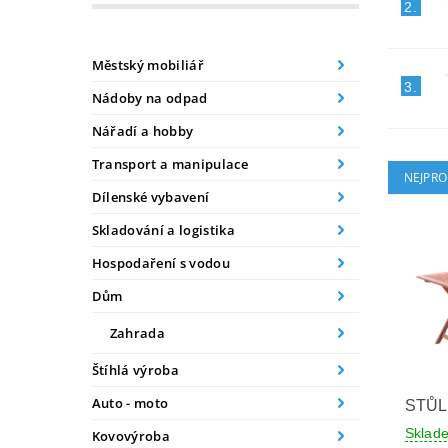
2.
Městský mobiliář
3.
Nádoby na odpad
Nářadí a hobby
Transport a manipulace
NEJPRO
Dílenské vybavení
Skladování a logistika
Hospodaření s vodou
Dům
Zahrada
Štíhlá výroba
Auto - moto
STŮL
Skla
Kovovýroba