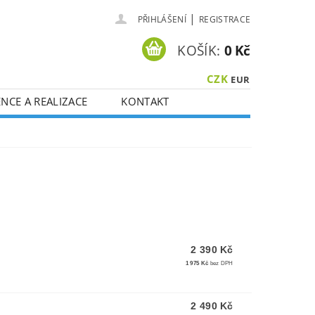
|
PŘIHLÁŠENÍ
REGISTRACE
KOŠÍK:
0 Kč
CZK
EUR
NCE A REALIZACE
KONTAKT
2 390 Kč
1 975 Kč
bez DPH
2 490 Kč