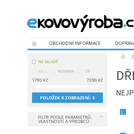
OBCHODNÍ INFORMACE
DOPRAV
BLOG
Z
NA SKLADĚ
DŘ
AKCE
NOVINKA
TIP
1790
Kč
7390
Kč
NEJP
POLOŽEK K ZOBRAZENÍ:
5
1.
FILTR PODLE PARAMETRŮ,
VLASTNOSTÍ A VÝROBCŮ