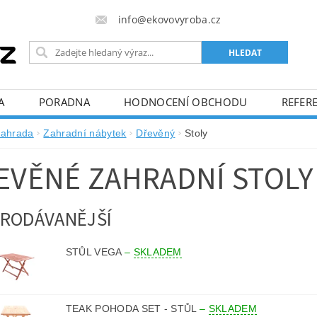
info@ekovovyroba.cz
A
PORADNA
HODNOCENÍ OBCHODU
REFERE
ahrada
Zahradní nábytek
Dřevěný
Stoly
EVĚNÉ ZAHRADNÍ STOLY
RODÁVANĚJŠÍ
STŮL VEGA
–
SKLADEM
TEAK POHODA SET - STŮL
–
SKLADEM