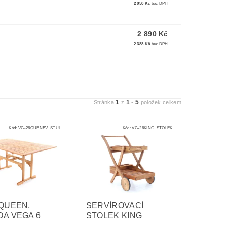
2 058 Kč
bez DPH
2 890 Kč
2 388 Kč
bez DPH
1
1
5
Stránka
z
-
položek celkem
Kód:
VG-26QUENEV_STUL
Kód:
VG-26KING_STOLEK
QUEEN,
SERVÍROVACÍ
A VEGA 6
STOLEK KING