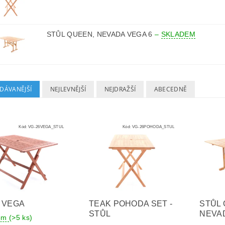
STŮL QUEEN, NEVADA VEGA 6
–
SKLADEM
DÁVANĚJŠÍ
NEJLEVNĚJŠÍ
NEJDRAŽŠÍ
ABECEDNĚ
Kód:
VG-26VEGA_STUL
Kód:
VG-26POHODA_STUL
 VEGA
TEAK POHODA SET -
STŮL 
STŮL
NEVAD
dem
(>5 ks)