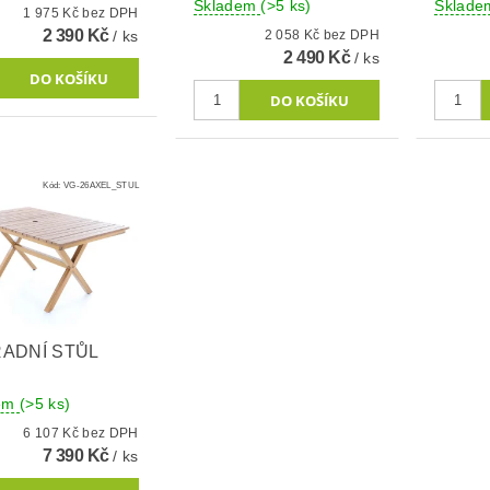
Skladem
(>5 ks)
Sklad
1 975 Kč bez DPH
2 390 Kč
/ ks
2 058 Kč bez DPH
2 490 Kč
/ ks
Kód:
VG-26AXEL_STUL
ADNÍ STŮL
dem
(>5 ks)
6 107 Kč bez DPH
7 390 Kč
/ ks