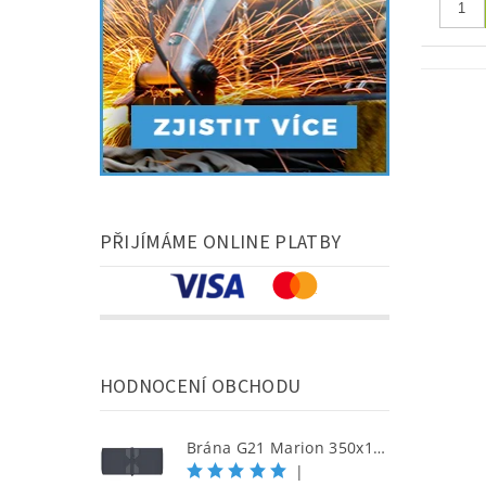
PŘIJÍMÁME ONLINE PLATBY
HODNOCENÍ OBCHODU
Brána G21 Marion 350x158 cm dvoukřídlá, antracitová
|