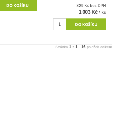
829 Kč bez DPH
1 003 Kč
/ ks
1
1
16
Stránka
z
-
položek celkem