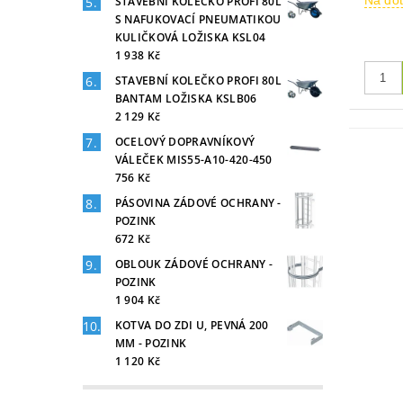
Na do
STAVEBNÍ KOLEČKO PROFI 80L
S NAFUKOVACÍ PNEUMATIKOU
KULIČKOVÁ LOŽISKA KSL04
1 938 Kč
STAVEBNÍ KOLEČKO PROFI 80L
BANTAM LOŽISKA KSLB06
2 129 Kč
OCELOVÝ DOPRAVNÍKOVÝ
VÁLEČEK MIS55-A10-420-450
756 Kč
PÁSOVINA ZÁDOVÉ OCHRANY -
POZINK
672 Kč
OBLOUK ZÁDOVÉ OCHRANY -
POZINK
1 904 Kč
KOTVA DO ZDI U, PEVNÁ 200
MM - POZINK
1 120 Kč