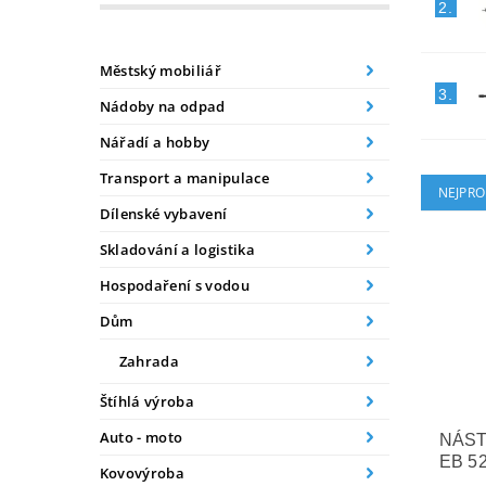
2.
Městský mobiliář
3.
Nádoby na odpad
Nářadí a hobby
Transport a manipulace
NEJPRO
Dílenské vybavení
Skladování a logistika
Hospodaření s vodou
Dům
Zahrada
Štíhlá výroba
Auto - moto
NÁST
EB 5
Kovovýroba