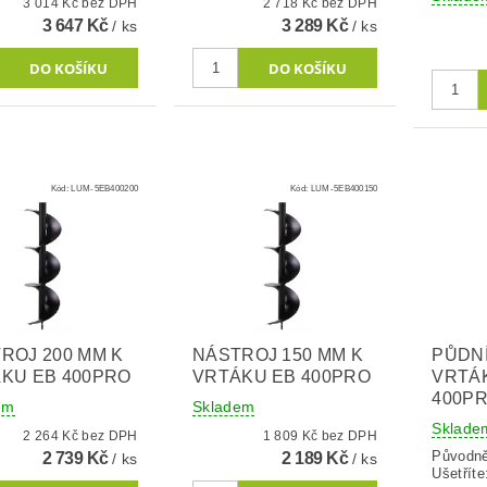
3 014 Kč bez DPH
2 718 Kč bez DPH
3 647 Kč
3 289 Kč
/ ks
/ ks
Kód:
LUM-5EB400200
Kód:
LUM-5EB400150
ROJ 200 MM K
NÁSTROJ 150 MM K
PŮDNÍ
KU EB 400PRO
VRTÁKU EB 400PRO
VRTÁ
400P
em
Skladem
Sklade
2 264 Kč bez DPH
1 809 Kč bez DPH
Původn
2 739 Kč
2 189 Kč
/ ks
/ ks
Ušetříte