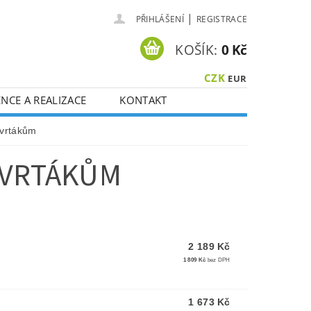
|
PŘIHLÁŠENÍ
REGISTRACE
KOŠÍK:
0 Kč
CZK
EUR
NCE A REALIZACE
KONTAKT
 vrtákům
 VRTÁKŮM
2 189 Kč
1 809 Kč
bez DPH
1 673 Kč