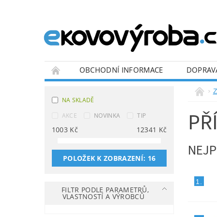
OBCHODNÍ INFORMACE
DOPRAV
BLOG
Z
NA SKLADĚ
PŘ
AKCE
NOVINKA
TIP
1003
Kč
12341
Kč
NEJP
POLOŽEK K ZOBRAZENÍ:
16
1.
FILTR PODLE PARAMETRŮ,
VLASTNOSTÍ A VÝROBCŮ