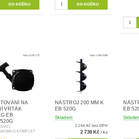
Kód:
LUM-175
Kód:
LUM-0430
TOVÁNÍ NA
NÁSTROJ 200 MM K
NÁSTR
Í VRTÁK
EB 520G
EB 52
G EB
Skladem
Sklade
/520G
2 264 Kč bez DPH
OVACÍ
NISMUS KOMPLET
2 739 Kč
/ ks