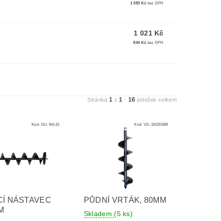
1 383 Kč
bez DPH
1 021 Kč
844 Kč
bez DPH
1
1
16
Stránka
z
-
položek celkem
Kód:
GU-94143
Kód:
VG-18020689
CÍ NÁSTAVEC
PŮDNÍ VRTÁK, 80MM
M
Skladem
(5 ks)