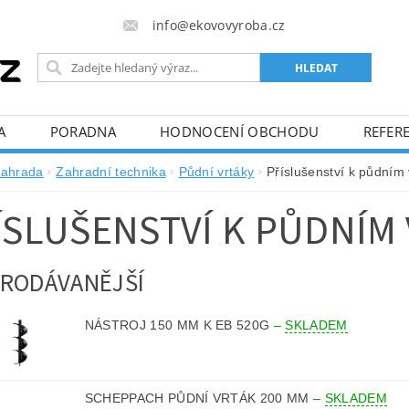
info@ekovovyroba.cz
A
PORADNA
HODNOCENÍ OBCHODU
REFERE
ahrada
Zahradní technika
Půdní vrtáky
Příslušenství k půdním
ÍSLUŠENSTVÍ K PŮDNÍM
RODÁVANĚJŠÍ
NÁSTROJ 150 MM K EB 520G
–
SKLADEM
SCHEPPACH PŮDNÍ VRTÁK 200 MM
–
SKLADEM