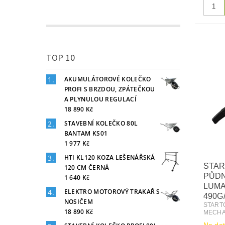
TOP 10
AKUMULÁTOROVÉ KOLEČKO
PROFI S BRZDOU, ZPÁTEČKOU
A PLYNULOU REGULACÍ
18 890 Kč
STAVEBNÍ KOLEČKO 80L
BANTAM KS01
1 977 Kč
HTI KL120 KOZA LEŠENÁŘSKÁ
STAR
120 CM ČERNÁ
PŮDN
1 640 Kč
LUMA
ELEKTRO MOTOROVÝ TRAKAŘ S
490G
NOSIČEM
START
18 890 Kč
MECHA