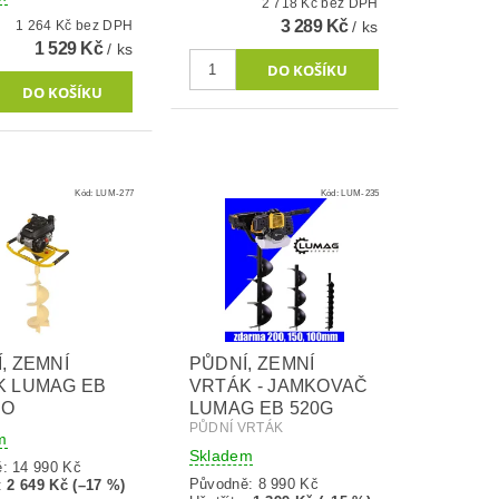
2 718 Kč bez DPH
3 289 Kč
1 264 Kč bez DPH
/ ks
1 529 Kč
/ ks
Kód:
LUM-277
Kód:
LUM-235
, ZEMNÍ
PŮDNÍ, ZEMNÍ
K LUMAG EB
VRTÁK - JAMKOVAČ
RO
LUMAG EB 520G
PŮDNÍ VRTÁK
m
Skladem
ě:
14 990 Kč
Původně:
8 990 Kč
:
2 649 Kč (–17 %)