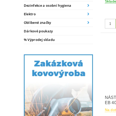
Sklad
Dezinfekce a osobní hygiena
Elektro
Oblíbené značky
Dárkové poukazy
% Výprodej skladu
NÁST
EB 4
Na do