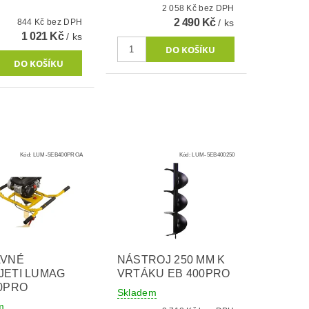
2 058 Kč bez DPH
2 490 Kč
844 Kč bez DPH
/ ks
1 021 Kč
/ ks
Kód:
LUM-5EB400PROA
Kód:
LUM-5EB400250
AVNÉ
NÁSTROJ 250 MM K
JETI LUMAG
VRTÁKU EB 400PRO
0PRO
Skladem
m