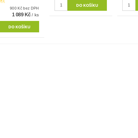
taz
900 Kč bez DPH
1 089 Kč
/ ks