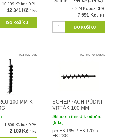
Ušetříte
:
1 399 Kč (–15 %)
10 199 Kč bez DPH
6 274 Kč bez DPH
12 341 Kč
/ ks
7 591 Kč
/ ks
Kód:
LUM-0420
Kód:
GAR7904702701
OJ 100 MM K
SCHEPPACH PŮDNÍ
0G
VRTÁK 100 MM
m
Skladem ihned k odběru
(5 ks)
1 809 Kč bez DPH
2 189 Kč
pro EB 1650 / EB 1700 /
/ ks
EB 2000.