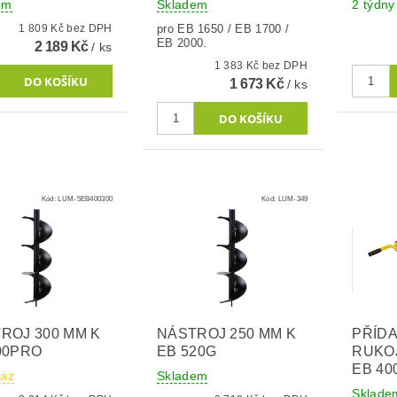
em
Skladem
2 týdny
1 809 Kč bez DPH
pro EB 1650 / EB 1700 /
EB 2000.
2 189 Kč
/ ks
1 383 Kč bez DPH
1 673 Kč
/ ks
Kód:
LUM-5EB400300
Kód:
LUM-349
ROJ 300 MM K
NÁSTROJ 250 MM K
PŘÍD
00PRO
EB 520G
RUKO
EB 40
taz
Skladem
Sklade