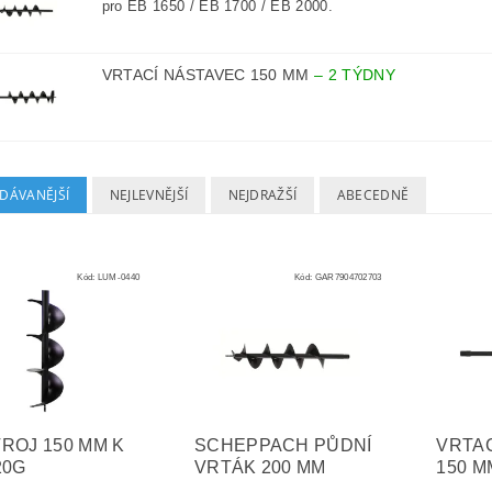
pro EB 1650 / EB 1700 / EB 2000.
VRTACÍ NÁSTAVEC 150 MM
–
2 TÝDNY
DÁVANĚJŠÍ
NEJLEVNĚJŠÍ
NEJDRAŽŠÍ
ABECEDNĚ
Kód:
LUM-0440
Kód:
GAR7904702703
ROJ 150 MM K
SCHEPPACH PŮDNÍ
VRTA
20G
VRTÁK 200 MM
150 M