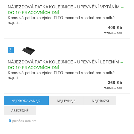
NÁJEZDOVÁ PATKA KOLEJNICE - UPEVNĚNÍ VRTÁNÍM
–
DO 10 PRACOVNÍCH DNÍ
Koncová patka kolejnice FIFO monorail vhodná pro hladké
najetí...
408 Kč
337 Kč
bez DPH
3.
NÁJEZDOVÁ PATKA KOLEJNICE - UPEVNĚNÍ LEPENÍM
–
DO 10 PRACOVNÍCH DNÍ
Koncová patka kolejnice FIFO monorail vhodná pro hladké
najetí...
368 Kč
304 Kč
bez DPH
NEJPRODÁVANĚJŠÍ
NEJLEVNĚJŠÍ
NEJDRAŽŠÍ
ABECEDNĚ
5
položek celkem