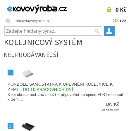
0 Kč
CZK
info@ekovovyroba.cz
EUR
KOLEJNICOVÝ SYSTÉM
NEJPRODÁVANĚJŠÍ
1.
KONZOLE SAMOSTATNÁ K UPEVNĚNÍ KOLEJNICE K
ZEMI
–
DO 10 PRACOVNÍCH DNÍ
Konzole samostatná slouží k připevnění kolejnice FIFO monorail
k zemi...
169 Kč
140 Kč
bez DPH
2.