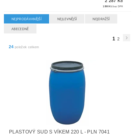
2 287 Kč
1 890 Kč
bez DPH
NEJPRODÁVANĚJŠÍ
NEJLEVNĚJŠÍ
NEJDRAŽŠÍ
ABECEDNĚ
1
2
24
položek celkem
PLASTOVÝ SUD S VÍKEM 220 L - PLN 7041