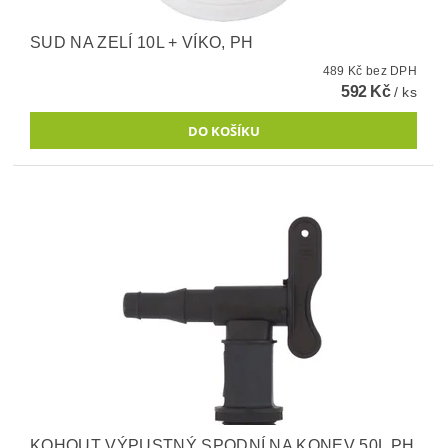
SUD NA ZELÍ 10L + VÍKO, PH
489 Kč bez DPH
592 Kč
/ ks
KOHOUT VÝPUSTNÝ SPODNÍ NA KONEV 50L PH