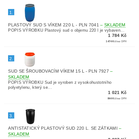
1.
PLASTOVÝ SUD S VÍKEM 220 L - PLN 7041
–
SKLADEM
POPIS VÝROBKU Plastový sud o objemu 220 l je vybaven...
1 784 Kč
1 474 Kč
bez DPH
2.
SUD SE ŠROUBOVACÍM VÍKEM 15 L - PLN 7927
–
SKLADEM
POPIS VÝROBKU Sud je vyroben z vysokohustotního
polyetylenu, který se...
1 021 Kč
844 Kč
bez DPH
3.
ANTISTATICKÝ PLASTOVÝ SUD 220 L. SE ZÁTKAMI
–
SKLADEM