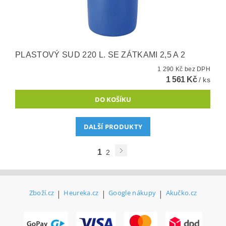
PLASTOVÝ SUD 220 L. SE ZÁTKAMI 2,5 A 2
1 290 Kč bez DPH
1 561 Kč
/ ks
DALŠÍ PRODUKTY
1
2
Zboží.cz
|
Heureka.cz
|
Google nákupy
|
Akučko.cz