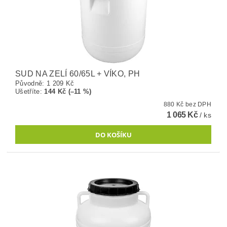
SUD NA ZELÍ 60/65L + VÍKO, PH
Původně:
1 209 Kč
Ušetříte
:
144 Kč (–11 %)
880 Kč bez DPH
1 065 Kč
/ ks