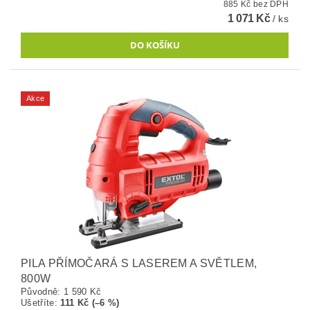
885 Kč bez DPH
1 071 Kč
/ ks
Akce
PILA PŘÍMOČARÁ S LASEREM A SVĚTLEM,
800W
Původně:
1 590 Kč
Ušetříte
:
111 Kč (–6 %)