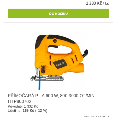
1 338 Kč
/ ks
PŘÍMOČARÁ PILA 600 W, 800-3000 OT/MIN -
HTP800702
Původně:
1 332 Kč
Ušetříte
:
169 Kč (–12 %)