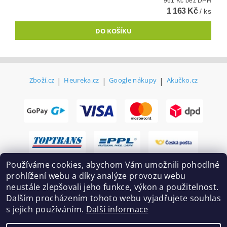
961 Kč bez DPH
1 163 Kč
/ ks
Zboží.cz
|
Heureka.cz
|
Google nákupy
|
Akučko.cz
Používáme cookies, abychom Vám umožnili pohodlné
prohlížení webu a díky analýze provozu webu
neustále zlepšovali jeho funkce, výkon a použitelnost.
Dalším procházením tohoto webu vyjadřujete souhlas
s jejich používáním.
Další informace
2026 ©
Ekovovyroba.cz
, všechna práva vyhrazena