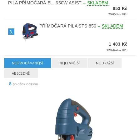
PILA PŘÍMOČARÁ EL. 650W ASIST
–
SKLADEM
953 Kč
788 Kč
bez DPH
PŘÍMOČARÁ PILA STS 850
–
SKLADEM
3.
1 483 Kč
1 226 Kč
bez DPH
NEJPRODÁVANĚJŠÍ
NEJLEVNĚJŠÍ
NEJDRAŽŠÍ
ABECEDNĚ
8
položek celkem