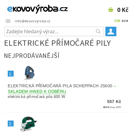
0 Kč
CZK
info@ekovovyroba.cz
EUR
ELEKTRICKÉ PŘÍMOČARÉ PILY
NEJPRODÁVANĚJŠÍ
1.
ELEKTRICKÁ PŘÍMOČARÁ PILA SCHEPPACH JS600
–
SKLADEM IHNED K ODBĚRU
elektrická přímočará pila 600 W.
557 Kč
460 Kč
bez DPH
2.