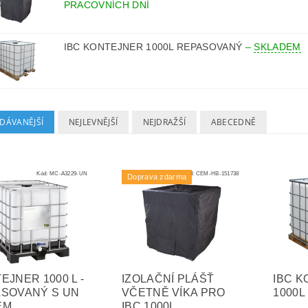
PRACOVNÍCH DNÍ
IBC KONTEJNER 1000L REPASOVANÝ
–
SKLADEM
DÁVANĚJŠÍ
NEJLEVNĚJŠÍ
NEJDRAŽŠÍ
ABECEDNĚ
Kód:
MC-A3229-UN
Kód:
CEM-HB-151738
Doprava zdarma
EJNER 1000 L -
IZOLAČNÍ PLÁŠŤ
IBC 
SOVANÝ S UN
VČETNĚ VÍKA PRO
1000
EM
IBC 1000L,