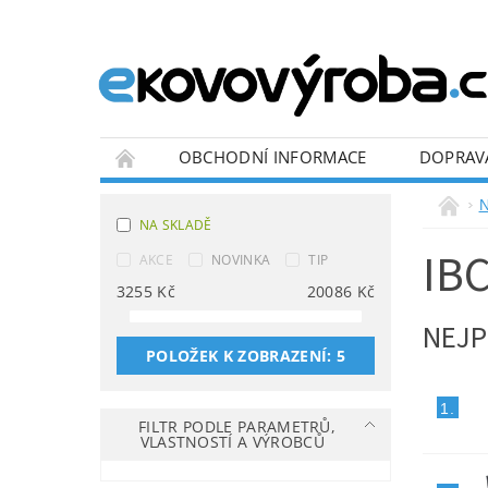
OBCHODNÍ INFORMACE
DOPRAV
BLOG
N
NA SKLADĚ
IB
AKCE
NOVINKA
TIP
3255
Kč
20086
Kč
NEJP
POLOŽEK K ZOBRAZENÍ:
5
1.
FILTR PODLE PARAMETRŮ,
VLASTNOSTÍ A VÝROBCŮ