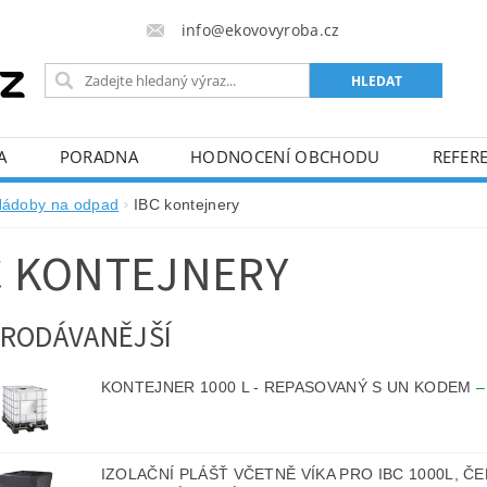
info@ekovovyroba.cz
A
PORADNA
HODNOCENÍ OBCHODU
REFERE
ádoby na odpad
IBC kontejnery
C KONTEJNERY
RODÁVANĚJŠÍ
KONTEJNER 1000 L - REPASOVANÝ S UN KODEM
IZOLAČNÍ PLÁŠŤ VČETNĚ VÍKA PRO IBC 1000L, Č