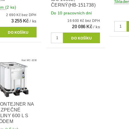
Sklad
ČERNÝ(HB-151738)
dem
(2 ks)
Do 10 pracovních dní
2 690 Kč bez DPH
3 255 Kč
/ ks
16 600 Kč bez DPH
20 086 Kč
/ ks
Kód:
MC-3230
KONTEJNER NA
EZPEČNÉ
LINY 600 L S
KÓDEM