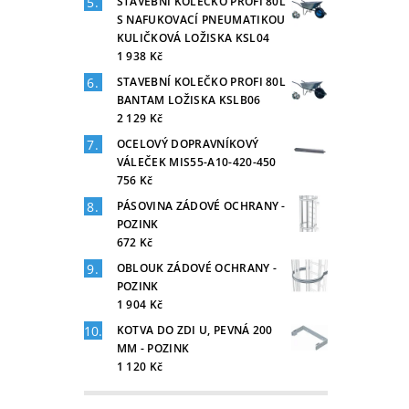
STAVEBNÍ KOLEČKO PROFI 80L
S NAFUKOVACÍ PNEUMATIKOU
KULIČKOVÁ LOŽISKA KSL04
1 938 Kč
STAVEBNÍ KOLEČKO PROFI 80L
BANTAM LOŽISKA KSLB06
2 129 Kč
OCELOVÝ DOPRAVNÍKOVÝ
VÁLEČEK MIS55-A10-420-450
756 Kč
PÁSOVINA ZÁDOVÉ OCHRANY -
POZINK
672 Kč
OBLOUK ZÁDOVÉ OCHRANY -
POZINK
1 904 Kč
KOTVA DO ZDI U, PEVNÁ 200
MM - POZINK
1 120 Kč