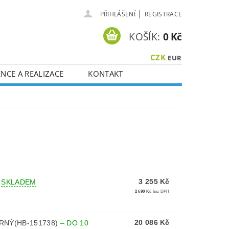
|
PŘIHLÁŠENÍ
REGISTRACE
KOŠÍK:
0 Kč
CZK
EUR
NCE A REALIZACE
KONTAKT
3 255 Kč
–
SKLADEM
2 690 Kč
bez DPH
20 086 Kč
ERNÝ(HB-151738)
–
DO 10