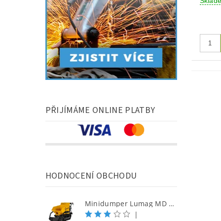
Skla
PŘIJÍMÁME ONLINE PLATBY
HODNOCENÍ OBCHODU
Minidumper Lumag MD 500H-PRO S samonakládací minidumper
|