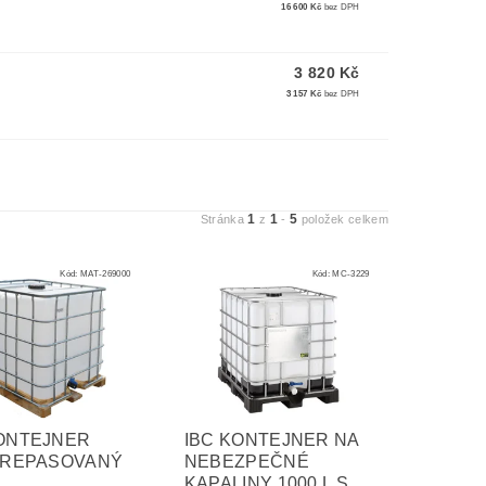
16 600 Kč
bez DPH
3 820 Kč
3 157 Kč
bez DPH
1
1
5
Stránka
z
-
položek celkem
Kód:
MAT-269000
Kód:
MC-3229
KONTEJNER
IBC KONTEJNER NA
L REPASOVANÝ
NEBEZPEČNÉ
KAPALINY 1000 L S