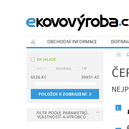
OBCHODNÍ INFORMACE
DOPRAV
BLOG
D
NA SKLADĚ
ČE
AKCE
NOVINKA
TIP
6536
Kč
39451
Kč
NEJP
POLOŽEK K ZOBRAZENÍ:
3
1.
FILTR PODLE PARAMETRŮ,
VLASTNOSTÍ A VÝROBCŮ