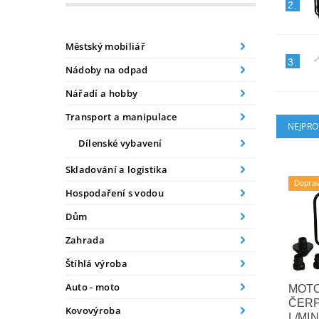
2.
Městský mobiliář
3.
Nádoby na odpad
Nářadí a hobby
Transport a manipulace
NEJPRO
Dílenské vybavení
Skladování a logistika
Dopra
Hospodaření s vodou
Dům
Zahrada
Štíhlá výroba
Auto - moto
MOT
ČERP
Kovovýroba
L/MIN