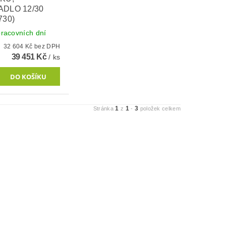
DLO 12/30
730)
racovních dní
32 604 Kč bez DPH
39 451 Kč
/ ks
1
1
3
Stránka
z
-
položek celkem