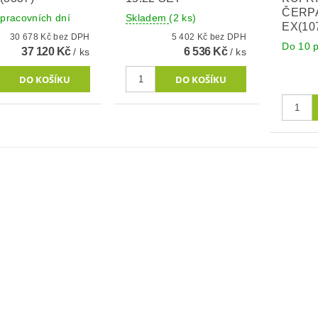
ČERPA
pracovních dní
Skladem
(2 ks)
EX(10
30 678 Kč bez DPH
5 402 Kč bez DPH
Do 10 p
37 120 Kč
6 536 Kč
/ ks
/ ks