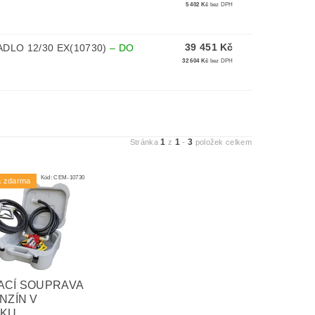
5 402 Kč
bez DPH
39 451 Kč
DLO 12/30 EX(10730)
–
DO
32 604 Kč
bez DPH
1
1
3
Stránka
z
-
položek celkem
Kód:
CEM-10730
a zdarma
ACÍ SOUPRAVA
NZÍN V
KU,