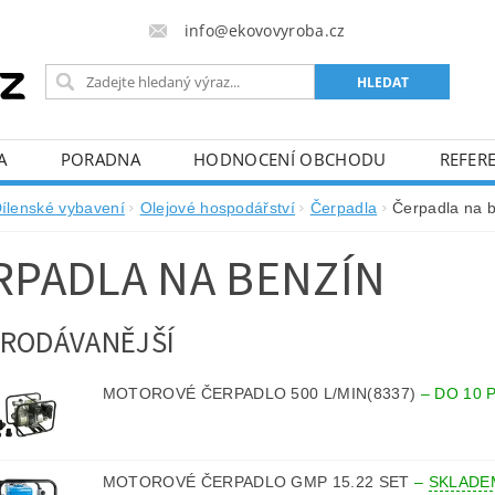
info@ekovovyroba.cz
A
PORADNA
HODNOCENÍ OBCHODU
REFERE
ílenské vybavení
Olejové hospodářství
Čerpadla
Čerpadla na 
RPADLA NA BENZÍN
RODÁVANĚJŠÍ
MOTOROVÉ ČERPADLO 500 L/MIN(8337)
–
DO 10 
MOTOROVÉ ČERPADLO GMP 15.22 SET
–
SKLADE