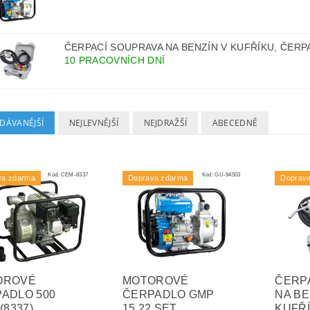
ČERPACÍ SOUPRAVA NA BENZÍN V KUFŘÍKU, ČERPA
10 PRACOVNÍCH DNÍ
DÁVANĚJŠÍ
NEJLEVNĚJŠÍ
NEJDRAŽŠÍ
ABECEDNĚ
Kód:
CEM-8337
Kód:
GU-94503
va zdarma
Doprava zdarma
Doprav
OROVÉ
MOTOROVÉ
ČERP
ADLO 500
ČERPADLO GMP
NA BE
(8337)
15.22 SET
KUFŘÍ