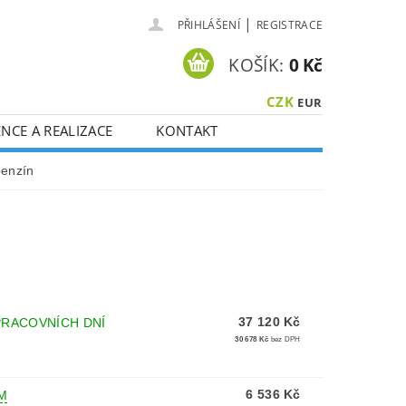
|
PŘIHLÁŠENÍ
REGISTRACE
KOŠÍK:
0 Kč
CZK
EUR
NCE A REALIZACE
KONTAKT
benzín
37 120 Kč
PRACOVNÍCH DNÍ
30 678 Kč
bez DPH
6 536 Kč
M