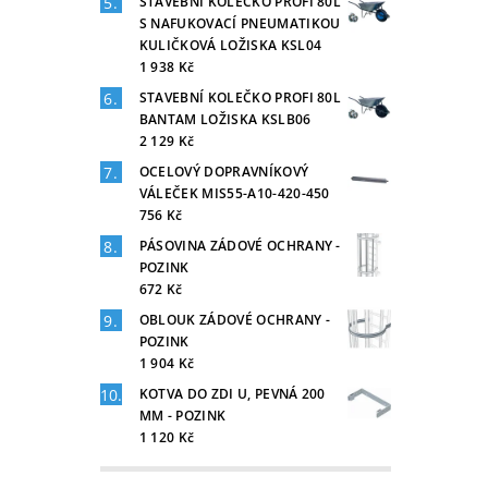
STAVEBNÍ KOLEČKO PROFI 80L
S NAFUKOVACÍ PNEUMATIKOU
KULIČKOVÁ LOŽISKA KSL04
1 938 Kč
STAVEBNÍ KOLEČKO PROFI 80L
BANTAM LOŽISKA KSLB06
2 129 Kč
OCELOVÝ DOPRAVNÍKOVÝ
VÁLEČEK MIS55-A10-420-450
756 Kč
PÁSOVINA ZÁDOVÉ OCHRANY -
POZINK
672 Kč
OBLOUK ZÁDOVÉ OCHRANY -
POZINK
1 904 Kč
KOTVA DO ZDI U, PEVNÁ 200
MM - POZINK
1 120 Kč