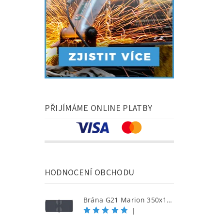
PŘIJÍMÁME ONLINE PLATBY
HODNOCENÍ OBCHODU
Brána G21 Marion 350x158 cm dvoukřídlá, antracitová
|