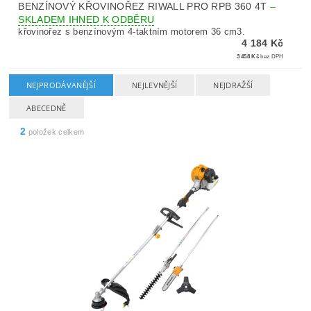
BENZÍNOVÝ KŘOVINOŘEZ RIWALL PRO RPB 360 4T
–
SKLADEM IHNED K ODBĚRU
křovinořez s benzínovým 4-taktním motorem 36 cm3.
4 184 Kč
3 458 Kč
bez DPH
NEJPRODÁVANĚJŠÍ
NEJLEVNĚJŠÍ
NEJDRAŽŠÍ
ABECEDNĚ
2
položek celkem