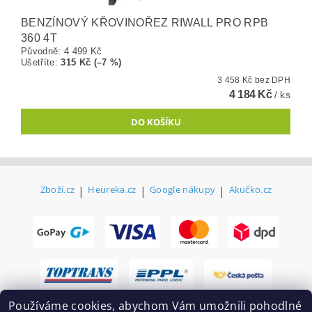
BENZÍNOVÝ KŘOVINOŘEZ RIWALL PRO RPB
360 4T
Původně:
4 499 Kč
Ušetříte
:
315 Kč (–7 %)
3 458 Kč bez DPH
4 184 Kč
/ ks
Zboží.cz
|
Heureka.cz
|
Google nákupy
|
Akučko.cz
Používáme cookies, abychom Vám umožnili pohodlné