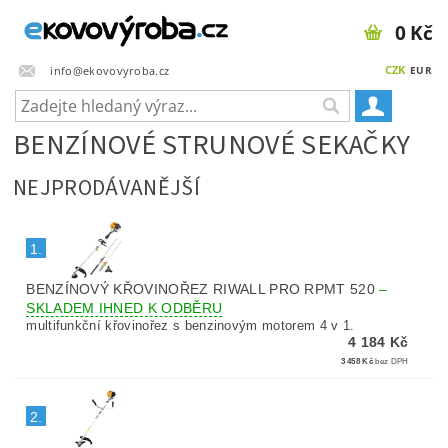
0 Kč
CZK
info@ekovovyroba.cz
EUR
BENZÍNOVÉ STRUNOVÉ SEKAČKY
NEJPRODÁVANĚJŠÍ
1.
BENZÍNOVÝ KŘOVINOŘEZ RIWALL PRO RPMT 520
–
SKLADEM IHNED K ODBĚRU
multifunkční křovinořez s benzinovým motorem 4 v 1.
4 184 Kč
3 458 Kč
bez DPH
2.