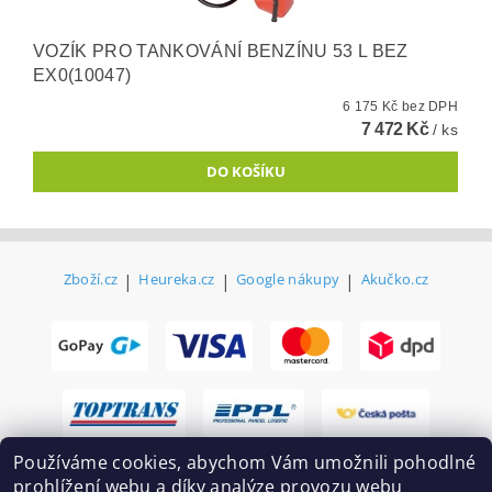
VOZÍK PRO TANKOVÁNÍ BENZÍNU 53 L BEZ
EX0(10047)
6 175 Kč bez DPH
7 472 Kč
/ ks
Zboží.cz
|
Heureka.cz
|
Google nákupy
|
Akučko.cz
Používáme cookies, abychom Vám umožnili pohodlné
prohlížení webu a díky analýze provozu webu