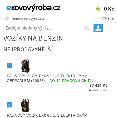
0 Kč
CZK
info@ekovovyroba.cz
EUR
VOZÍKY NA BENZÍN
NEJPRODÁVANĚJŠÍ
1.
PALIVOVÝ VOZÍK EX0 95 L, S ELEKTRICKÝM
ČERPADLEM (10646)
–
DO 10 PRACOVNÍCH DNÍ
70 414 Kč
58 193 Kč
bez DPH
2.
PALIVOVÝ VOZÍK EX0 60 L, S ELEKTRICKÝM