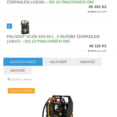
ČERPADLEM (10508)
–
DO 10 PRACOVNÍCH DNÍ
65 453 Kč
54 093 Kč
bez DPH
3.
PALIVOVÝ VOZÍK EX0 60 L, S RUČNÍM ČERPADLEM
(10507)
–
DO 10 PRACOVNÍCH DNÍ
48 118 Kč
39 767 Kč
bez DPH
NEJPRODÁVANĚJŠÍ
NEJLEVNĚJŠÍ
NEJDRAŽŠÍ
ABECEDNĚ
5
položek celkem
Doprava zdarma