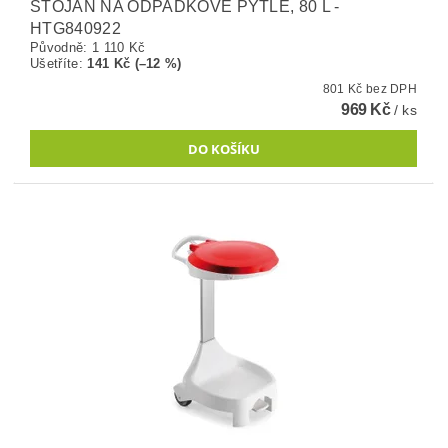
STOJAN NA ODPADKOVÉ PYTLE, 80 L -
HTG840922
Původně:
1 110 Kč
Ušetříte
:
141 Kč (–12 %)
801 Kč bez DPH
969 Kč
/ ks