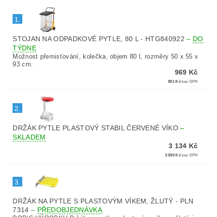
1.
STOJAN NA ODPADKOVÉ PYTLE, 80 L - HTG840922
–
DO
TÝDNE
Možnost přemisťování, kolečka, objem 80 l, rozměry 50 x 55 x
93 cm.
969 Kč
801 Kč
bez DPH
2.
DRŽÁK PYTLE PLASTOVÝ STABIL ČERVENÉ VÍKO
–
SKLADEM
3 134 Kč
2 590 Kč
bez DPH
3.
DRŽÁK NA PYTLE S PLASTOVÝM VÍKEM, ŽLUTÝ - PLN
7314
–
PŘEDOBJEDNÁVKA