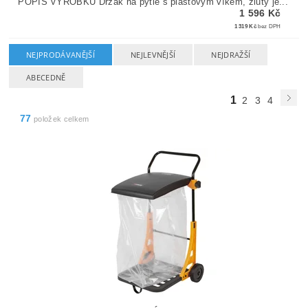
POPIS VÝROBKU Držák na pytle s plastovým víkem, žlutý je...
1 596 Kč
1 319 Kč
bez DPH
NEJPRODÁVANĚJŠÍ
NEJLEVNĚJŠÍ
NEJDRAŽŠÍ
ABECEDNĚ
1
2
3
4
77
položek celkem