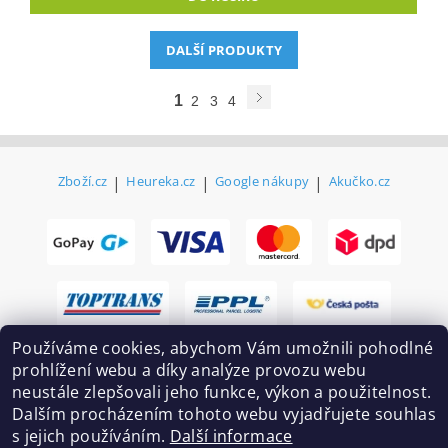
DALŠÍ PRODUKTY
1
2
3
4
Zboží.cz
|
Heureka.cz
|
Google nákupy
|
Akučko.cz
Používáme cookies, abychom Vám umožnili pohodlné
prohlížení webu a díky analýze provozu webu
neustále zlepšovali jeho funkce, výkon a použitelnost.
Dalším procházením tohoto webu vyjadřujete souhlas
s jejich používáním.
Další informace