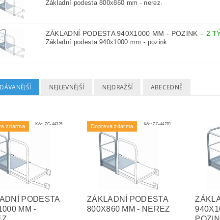
Základní podesta 800x860 mm - nerez.
ZÁKLADNÍ PODESTA 940X1000 MM - POZINK
–
2 T
Základní podesta 940x1000 mm - pozink.
DÁVANĚJŠÍ
NEJLEVNĚJŠÍ
NEJDRAŽŠÍ
ABECEDNĚ
Kód:
ZG-44325
Kód:
ZG-44270
va zdarma
Doprava zdarma
ADNÍ PODESTA
ZÁKLADNÍ PODESTA
ZÁKL
1000 MM -
800X860 MM - NEREZ
940X1
EZ
POZI