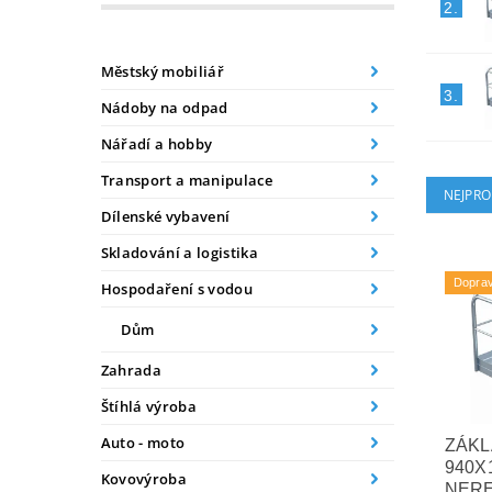
2.
Městský mobiliář
3.
Nádoby na odpad
Nářadí a hobby
Transport a manipulace
NEJPRO
Dílenské vybavení
Skladování a logistika
Dopra
Hospodaření s vodou
Dům
Zahrada
Štíhlá výroba
Auto - moto
ZÁKL
940X
Kovovýroba
NER