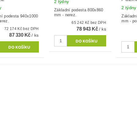
2 týdny
y
2 týdny
Základní podesta 800x860
mm - nerez.
ní podesta 940x1000
Základn
erez.
mm - po
65 242 Kč bez DPH
78 943 Kč
72 174 Kč bez DPH
/ ks
87 330 Kč
/ ks