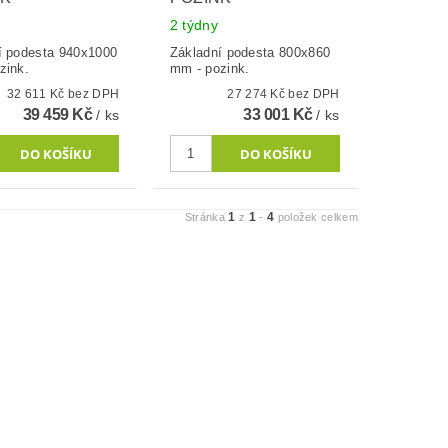
2 týdny
í podesta 940x1000
Základní podesta 800x860
zink.
mm - pozink.
32 611 Kč bez DPH
27 274 Kč bez DPH
39 459 Kč
33 001 Kč
/ ks
/ ks
1
1
4
Stránka
z
-
položek celkem