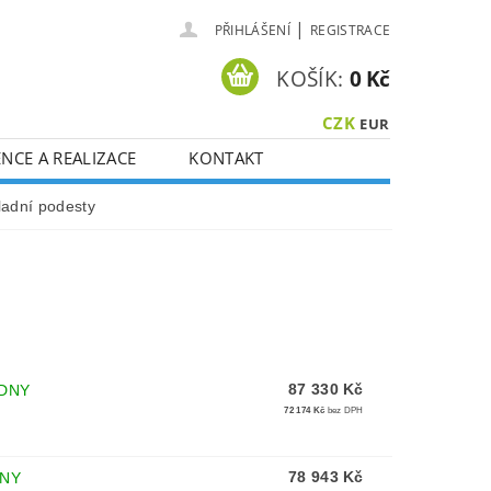
|
PŘIHLÁŠENÍ
REGISTRACE
KOŠÍK:
0 Kč
CZK
EUR
NCE A REALIZACE
KONTAKT
ladní podesty
87 330 Kč
ÝDNY
72 174 Kč
bez DPH
78 943 Kč
DNY