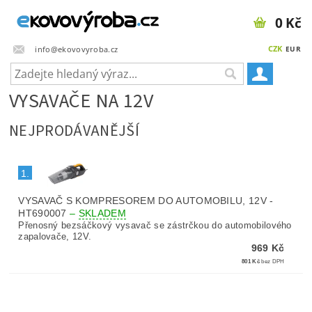
0 Kč
CZK
info@ekovovyroba.cz
EUR
VYSAVAČE NA 12V
NEJPRODÁVANĚJŠÍ
1.
VYSAVAČ S KOMPRESOREM DO AUTOMOBILU, 12V -
HT690007
–
SKLADEM
Přenosný bezsáčkový vysavač se zástrčkou do automobilového
zapalovače, 12V.
969 Kč
801 Kč
bez DPH