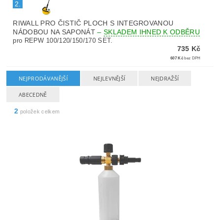
2.
RIWALL PRO ČISTIČ PLOCH S INTEGROVANOU
NÁDOBOU NA SAPONÁT
–
SKLADEM IHNED K ODBĚRU
pro REPW 100/120/150/170 SET.
735 Kč
607 Kč
bez DPH
NEJPRODÁVANĚJŠÍ
NEJLEVNĚJŠÍ
NEJDRAŽŠÍ
ABECEDNĚ
2
položek celkem