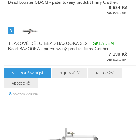
Bead booster GB-5M - patentovaný produkt firmy Gaither.
8 584 Kč
7 094 Kč
bez DPH
3.
TLAKOVÉ DĚLO BEAD BAZOOKA 3L2
–
SKLADEM
Bead BAZOOKA - patentovaný produkt firmy Gaither.
7 190 Kč
5 942 Kč
bez DPH
NEJPRODÁVANĚJŠÍ
NEJLEVNĚJŠÍ
NEJDRAŽŠÍ
ABECEDNĚ
8
položek celkem