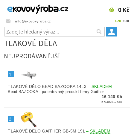
0 Kč
CZK
info@ekovovyroba.cz
EUR
TLAKOVÉ DĚLA
NEJPRODÁVANĚJŠÍ
1.
TLAKOVÉ DĚLO BEAD BAZOOKA 14L3
–
SKLADEM
Bead BAZOOKA - patentovaný produkt firmy Gaither.
16 146 Kč
13 344 Kč
bez DPH
2.
TLAKOVÉ DĚLO GAITHER GB-5M 19L
–
SKLADEM