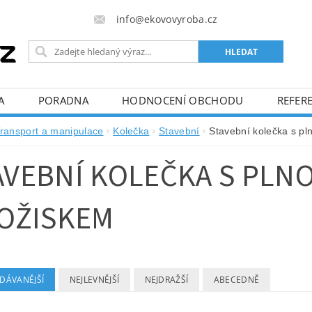
info@ekovovyroba.cz
A
PORADNA
HODNOCENÍ OBCHODU
REFERE
ransport a manipulace
Kolečka
Stavební
Stavební kolečka s p
AVEBNÍ KOLEČKA S PL
LOŽISKEM
DÁVANĚJŠÍ
NEJLEVNĚJŠÍ
NEJDRAŽŠÍ
ABECEDNĚ