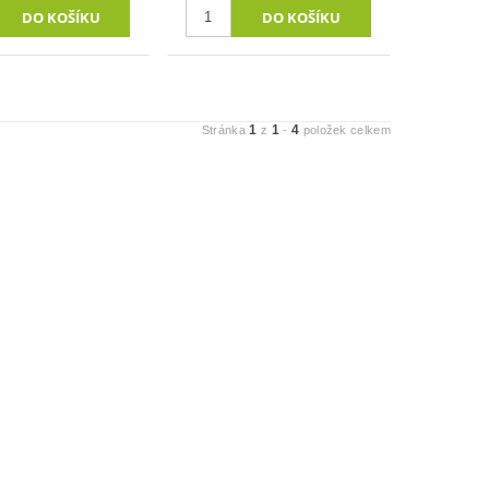
1
1
4
Stránka
z
-
položek celkem