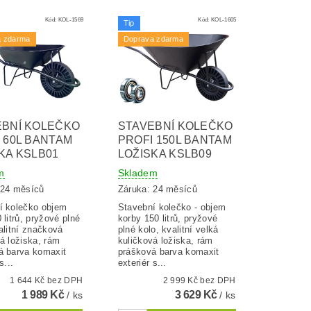
Kód:
KOL-1569
Kód:
KOL-1605
Tip
a zdarma
Doprava zdarma
EBNÍ KOLEČKO
STAVEBNÍ KOLEČKO
 60L BANTAM
PROFI 150L BANTAM
KA KSLB01
LOŽISKA KSLB09
m
Skladem
 24 měsíců
Záruka: 24 měsíců
í kolečko objem
Stavební kolečko - objem
 litrů, pryžové plné
korby 150 litrů, pryžové
alitní značková
plné kolo, kvalitní velká
á ložiska, rám
kuličková ložiska, rám
á barva komaxit
prášková barva komaxit
s...
exteriér s...
1 644 Kč bez DPH
2 999 Kč bez DPH
1 989 Kč
3 629 Kč
/ ks
/ ks