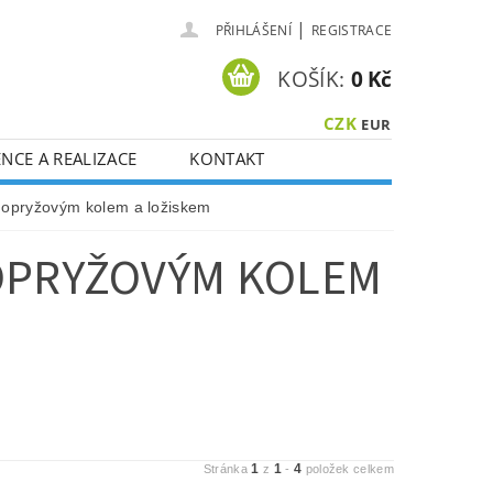
|
PŘIHLÁŠENÍ
REGISTRACE
KOŠÍK:
0 Kč
CZK
EUR
NCE A REALIZACE
KONTAKT
lnopryžovým kolem a ložiskem
NOPRYŽOVÝM KOLEM
1
1
4
Stránka
z
-
položek celkem