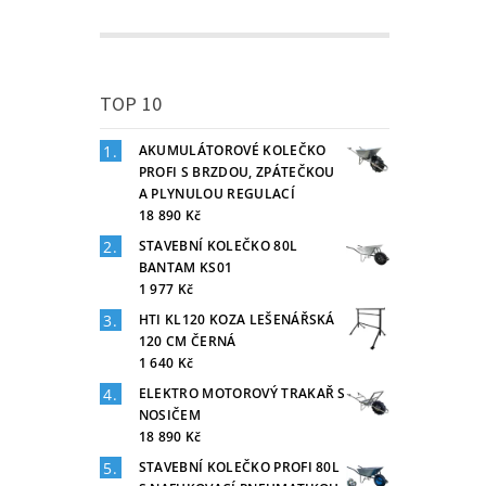
TOP 10
AKUMULÁTOROVÉ KOLEČKO
PROFI S BRZDOU, ZPÁTEČKOU
A PLYNULOU REGULACÍ
18 890 Kč
STAVEBNÍ KOLEČKO 80L
BANTAM KS01
1 977 Kč
HTI KL120 KOZA LEŠENÁŘSKÁ
120 CM ČERNÁ
1 640 Kč
ELEKTRO MOTOROVÝ TRAKAŘ S
NOSIČEM
18 890 Kč
STAVEBNÍ KOLEČKO PROFI 80L