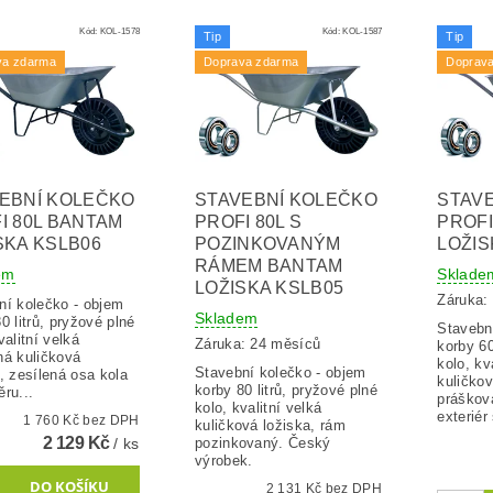
Kód:
KOL-1578
Kód:
KOL-1587
Tip
Tip
va zdarma
Doprava zdarma
Doprav
EBNÍ KOLEČKO
STAVEBNÍ KOLEČKO
STAV
I 80L BANTAM
PROFI 80L S
PROFI
SKA KSLB06
POZINKOVANÝM
LOŽIS
RÁMEM BANTAM
em
Sklade
LOŽISKA KSLB05
Záruka:
ní kolečko - objem
Skladem
0 litrů, pryžové plné
Stavebn
valitní velká
Záruka: 24 měsíců
korby 60
ná kuličková
kolo, kv
Stavební kolečko - objem
, zesílená osa kola
kuličkov
korby 80 litrů, pryžové plné
ru...
práškov
kolo, kvalitní velká
exteriér 
1 760 Kč bez DPH
kuličková ložiska, rám
2 129 Kč
/ ks
pozinkovaný. Český
výrobek.
2 131 Kč bez DPH