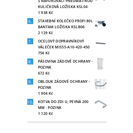
S NAFUKOVACÍ PNEUMATIKOU
KULIČKOVÁ LOŽISKA KSL04
1 938 Kč
STAVEBNÍ KOLEČKO PROFI 80L
BANTAM LOŽISKA KSLB06
2 129 Kč
OCELOVÝ DOPRAVNÍKOVÝ
VÁLEČEK MIS55-A10-420-450
756 Kč
PÁSOVINA ZÁDOVÉ OCHRANY -
POZINK
672 Kč
OBLOUK ZÁDOVÉ OCHRANY -
POZINK
1 904 Kč
KOTVA DO ZDI U, PEVNÁ 200
MM - POZINK
1 120 Kč