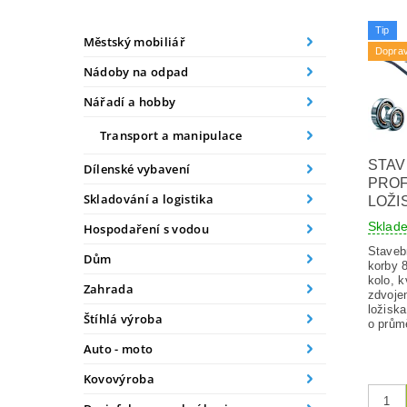
Tip
Městský mobiliář
Dopra
Nádoby na odpad
Nářadí a hobby
Transport a manipulace
STAV
Dílenské vybavení
PROF
Skladování a logistika
LOŽI
Sklad
Hospodaření s vodou
Staveb
Dům
korby 8
kolo, k
Zahrada
zdvoje
ložiska
Štíhlá výroba
o průmě
Auto - moto
Kovovýroba