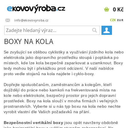
0 Kč
CZK
info@ekovovyroba.cz
EUR
BOXY NA KOLA
Se zvyšující se oblibou cyklistiky a využívání jízdního kola nebo
elektrokola jako dopravního prostředku stoupá i poptávka po
místech, kde lze kola bezpečně zaparkovat a uzamknout. Boxy
tedy mohou být i překážkou proti odcizení. V naší nabídce
proto vedle stojanů na kola najdete i cyklo-boxy.
Dopřejte spoluobčanům, zaměstnancům a kolegům, kteří
dojíždějí do práce nebo kamkoli na frekventovaná místa na
kole nebo elektrokole, bezpečný prostor pro jejich dopravní
prostředek. Boxy na kola slouží v mnoha firmách i veřejných
prostranstvích. Vyberte si u nás typ boxu na kola nebo nechte
vyrobit vlastní dle Vašich požadavků na přání.
Bezpečnostní vertikální boxy
jsou opět navrženy obdobně