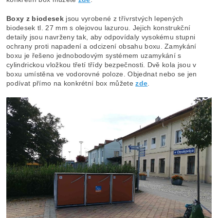
Boxy z biodesek
jsou vyrobené z třívrstvých lepených
biodesek tl. 27 mm s olejovou lazurou. Jejich konstrukční
detaily jsou navrženy tak, aby odpovídaly vysokému stupni
ochrany proti napadení a odcizení obsahu boxu. Zamykání
boxu je řešeno jednobodovým systémem uzamykání s
cylindrickou vložkou třetí třídy bezpečnosti. Dvě kola jsou v
boxu umístěna ve vodorovné poloze. Objednat nebo se jen
podívat přímo na konkrétní box můžete
zde
.