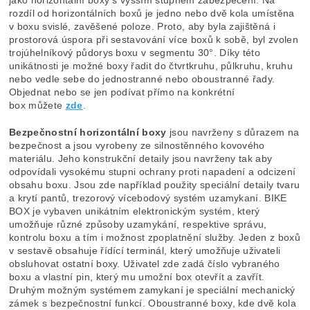
jako horizontální boxy s vyšším stupněm zabezpečení. Na
rozdíl od horizontálních boxů je jedno nebo dvě kola umístěna
v boxu svislé, zavěšené poloze. Proto, aby byla zajištěná i
prostorová úspora při sestavování více boxů k sobě, byl zvolen
trojúhelníkový půdorys boxu v segmentu 30°. Díky této
unikátnosti je možné boxy řadit do čtvrtkruhu, půlkruhu, kruhu
nebo vedle sebe do jednostranné nebo oboustranné řady.
Objednat nebo se jen podívat přímo na konkrétní
box můžete
zde
.
Bezpečnostní horizontální boxy
jsou navrženy s důrazem na
bezpečnost a jsou vyrobeny ze silnostěnného kovového
materiálu. Jeho konstrukční detaily jsou navrženy tak aby
odpovídali vysokému stupni ochrany proti napadení a odcizení
obsahu boxu. Jsou zde například použity speciální detaily tvaru
a krytí pantů, trezorový vícebodový systém uzamykaní. BIKE
BOX je vybaven unikátním elektronickým systém, který
umožňuje různé způsoby uzamykání, respektive správu,
kontrolu boxu a tím i možnost zpoplatnění služby. Jeden z boxů
v sestavě obsahuje řídící terminál, který umožňuje uživateli
obsluhovat ostatní boxy. Uživatel zde zadá číslo vybraného
boxu a vlastní pin, který mu umožní box otevřít a zavřít.
Druhým možným systémem zamykaní je speciální mechanický
zámek s bezpečnostní funkcí. Oboustranné boxy, kde dvě kola