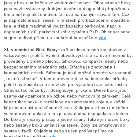
jsou v boxu umístěna ve vodorovné poloze. Oboustranné boxy
jsou navíc vybaveny druhými dveřmi a diagonální přepážkou a
tím umožňují uložení dvou kol dvěma různým uživatelům. Což
je naprosto ideální řešení v místech pro každodenní dojíždění,
kde je třeba maximálně využít kapacitu parkování, např. u
dopravních uzlů, parkování kol v systému P+R. Objednat nebo
se jen podívat přímo na konkrétní box můžete
zde
.
XL vícemístné Bike Boxy
tvoří ocelová nosná konstrukce z
válcovaných profilů. Výplně obvodových stěn a dveří mohou být
provedeny z plného plechu, tahokovu, kompaktní desky nebo
bezpečnostního mléčného skla. Střecha je zhotovena z
kompaktních desek. Střechu je také možné provést ve variantě
„zelená střecha“. V tomto provedení se na konstrukci střechy
položí hydroizolace a souvrství pro výsadbu trav nebo rostlin.
Střecha tak může být i designovým prvkem. Dveře boxu jsou
uzamykány zámkem s vložkou nebo mincovním zámkem. Celá
konstrukce boxu je rozdělena na samostatné kóje a v každé
kóji mohou být umístěna dvě kola. Kola jsou v boxu umístěna
ve vodorovné poloze a tím je usnadněna manipulace s kolem.
Do boxu je možný přístup z jedné strany, takže je možné boxy
nebo sestavy boxů umístit i ke stěně. Boxy lze umisťovat do
sestav v řadě. Objednat nebo se jen podívat přímo na
konkrétní box můžete
zde
.